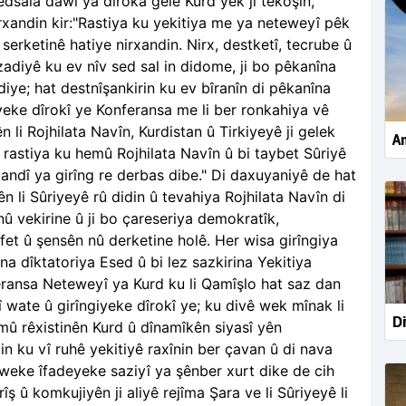
dsala dawî ya dîroka gelê Kurd yek ji têkoşîn,
xandin kir:"Rastiya ku yekitiya me ya neteweyî pêk
erketinê hatiye nirxandin. Nirx, destketî, tecrube û
adiyê ku ev nîv sed sal in didome, ji bo pêkanîna
diye; hat destnîşankirin ku ev bîranîn di pêkanîna
yeke dîrokî ye Konferansa me li ber ronkahiya vê
n li Rojhilata Navîn, Kurdistan û Tirkiyeyê ji gelek
Am
 rastiya ku hemû Rojhilata Navîn û bi taybet Sûriyê
andî ya girîng re derbas dibe." Di daxuyaniyê de hat
n li Sûriyeyê rû didin û tevahiya Rojhilata Navîn di
û vekirine û ji bo çareseriya demokratîk,
fet û şensên nû derketine holê. Her wisa girîngiya
ana dîktatoriya Esed û bi lez sazkirina Yekitiya
eransa Neteweyî ya Kurd ku li Qamîşlo hat saz dan
 wate û girîngiyeke dîrokî ye; ku divê wek mînak li
Di
û rêxistinên Kurd û dînamîkên siyasî yên
n ku vî ruhê yekitiyê raxînin ber çavan û di nava
weke îfadeyeke saziyî ya şênber xurt dike de cih
îş û komkujiyên ji aliyê rejîma Şara ve li Sûriyeyê li