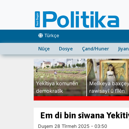
Türkçe
Nûçe
Dosye
Çand/Huner
Jiya
Yekîtiya komunên
Melîkeya baxçe
demokratîk
rawisayî û fîlên
sexte
Em di bin sîwana Yekît
Duşem 28 Tîrmeh 2025 - 03:50