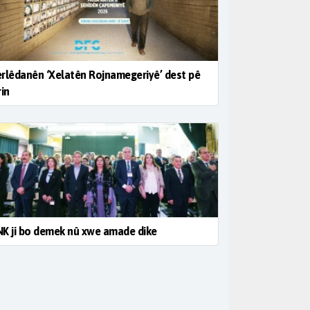
rlêdanên ‘Xelatên Rojnamegeriyê’ dest pê
rin
K ji bo demek nû xwe amade dike