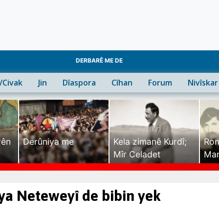
DERBARÊ ME DE
n/Civak
Jin
Dîaspora
Cîhan
Forum
Nivîskar
yên
Derûniya me
Kela zimanê Kurdî;
Ron
Mîr Celadet
Man
Tîr
iya Neteweyî de bibin yek