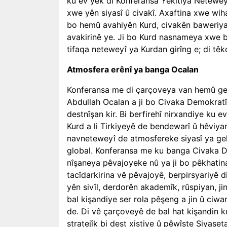
ku ev yek di Konferansa Yekitiya Netewey
xwe yên siyasî û civakî. Axaftina xwe wih
bo hemû avahiyên Kurd, civakên baweriya
avakirinê ye. Ji bo Kurd nasnameya xwe be
tifaqa neteweyî ya Kurdan girîng e; di têk
Atmosfera erênî ya banga Ocalan
Konferansa me di çarçoveya van hemû geş
Abdullah Ocalan a ji bo Civaka Demokratî
destnîşan kir. Bi berfirehî nirxandiye ku 
Kurd a li Tirkiyeyê de bendewarî û hêviya
navneteweyî de atmosfereke siyasî ya gele
global. Konferansa me ku banga Civaka D
nîşaneya pêvajoyeke nû ya ji bo pêkhatina 
tacîdarkirina vê pêvajoyê, berpirsyariyê d
yên sivîl, derdorên akademîk, rûspiyan, ji
bal kişandiye ser rola pêşeng a jin û ciw
de. Di vê çarçoveyê de bal hat kişandin k
stratejîk bi dest xistiye û pêwîste Siyas