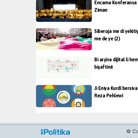
Encama Konferansa
Ziman
Siberoja me di yekîti
me de ye (2)
Bi arşîva dîjîtal li he
bişaftinê
Ji Eniya Kurdî bersiva
Reza Pehlewî
© Co