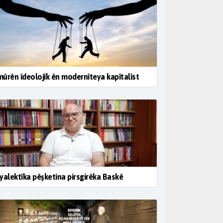
ûrên îdeolojîk ên modernîteya kapîtalîst
yalektîka pêşketina pirsgirêka Baskê