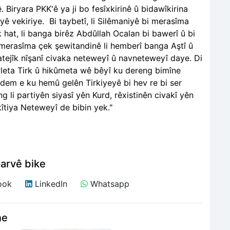
 Biryara PKK'ê ya ji bo fesîxkirinê û bidawîkirina
iyê vekiriye. Bi taybetî, li Silêmaniyê bi merasîma
 hat, li banga birêz Abdûllah Ocalan bi bawerî û bi
 merasîma çek şewitandinê li hemberî banga Aştî û
tejîk nîşanî civaka neteweyî û navneteweyî daye. Di
wleta Tirk û hikûmeta wê bêyî ku dereng bimîne
dem e ku hemû gelên Tirkiyeyê bi hev re bi ser
 li partiyên siyasî yên Kurd, rêxistinên civakî yên
kîtiya Neteweyî de bibin yek."
arvê bike
ook
LinkedIn
Whatsapp
ne