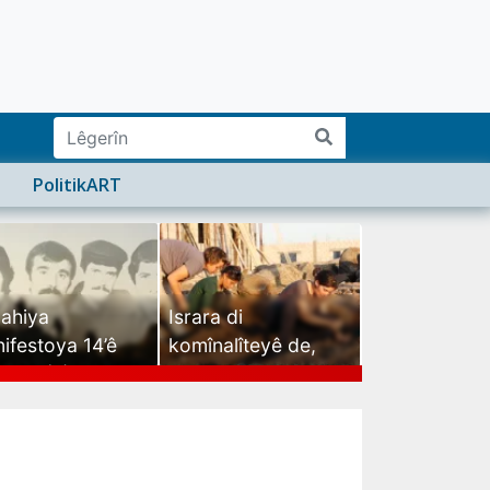
PolitikART
ahiya
Israra di
ifestoya 14’ê
komînalîteyê de,
mehê (2)
israra mirovatiyê ye