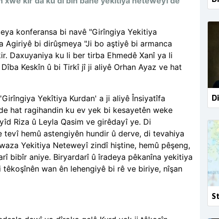
ên xwe kir da ku di bin banê yekîtiya neteweyî de
eya konferansa bi navê "Girîngiya Yekitiya
 Agiriyê bi dirûşmeya "Ji bo aştiyê bi armanca
kir. Daxuyaniya ku li ber tirba Ehmedê Xanî ya li
Dîba Keskîn û bi Tirkî jî ji aliyê Orhan Ayaz ve hat
Dî
îngiya Yekîtiya Kurdan' a ji aliyê Însiyatîfa
 de hat ragihandin ku ev yek bi kesayetên weke
yîd Riza û Leyla Qasim ve girêdayî ye. Di
 tevî hemû astengiyên hundir û derve, di tevahiya
xwaza Yekitiya Neteweyî zindî hiştine, hemû pêşeng,
rî bibîr aniye. Biryardarî û îradeya pêkanîna yekitiya
têkoşînên wan ên lehengiyê bi rê ve biriye, nîşan
St