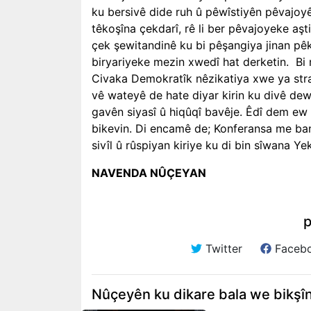
ku bersivê dide ruh û pêwîstiyên pêvajoyê.
têkoşîna çekdarî, rê li ber pêvajoyeke aşt
çek şewitandinê ku bi pêşangiya jinan pêk
biryariyeke mezin xwedî hat derketin. Bi
Civaka Demokratîk nêzikatiya xwe ya stra
vê wateyê de hate diyar kirin ku divê de
gavên siyasî û hiqûqî bavêje. Êdî dem ew 
bikevin. Di encamê de; Konferansa me bang
sivîl û rûspiyan kiriye ku di bin sîwana Ye
NAVENDA NÛÇEYAN
p
Twitter
Faceb
Nûçeyên ku dikare bala we bikşî