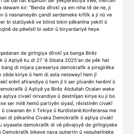
î de bal hat kişandin ser yekperestiya xwe, mercên
a dewam kir: "Benda dîrokî ya em niha tê de ne, ji
n û nasnameyên çandî serdemeke krîtîk a ji nû ve
r bi statûyekê ve bilind bikin pêkanîna yekitî û
oşînê de pêwîstî bi sebir û biryardariyê heye.
edanan de girîngiya dîrokî ya banga Birêz
k û Aştiyê ku di 27 'ê Sibata 2025'an de pêk hat
ev bang di mijara çareseriya demokratîk a pirsgirêka
n zêde kiriye û hem di asta neteweyî hem jî
kî erênî afirandiye û hem jî li ser pîvanên herêmî û
emokratîk û Aştiyê ya Birêz Abdullah Ocalan weke
aştiya civakî nirxandiye û destnîşan kiriye ku ji bo
ixe ser milê hemû partiyên siyasî, rêxistinên civakî
n û ciwanan ên li Tirkiye û Kurdistanê.Konferansa me
anan di pêkanîna Civaka Demokratîk û aştiya civakî
u siyaseta demokratîk di vê pêvajoyê de girîngiyeke
eta Demokratîk bikeve nava guhertin û veguherîneke