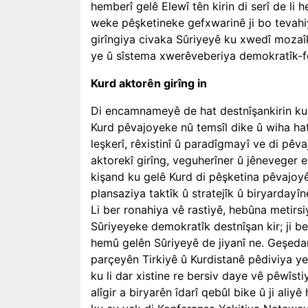
hemberî gelê Elewî tên kirin di serî de li h
weke pêşketineke gefxwarinê ji bo tevahiy
girîngiya civaka Sûriyeyê ku xwedî mozaîke
ye û sîstema xwerêveberiya demokratîk-fe
Kurd aktorên girîng in
Di encamnameyê de hat destnîşankirin ku e
Kurd pêvajoyeke nû temsîl dike û wiha hat g
leşkerî, rêxistinî û paradîgmayî ve di pêva
aktorekî girîng, veguherîner û jêneveger e
kişand ku gelê Kurd di pêşketina pêvajoyê
plansaziya taktîk û stratejîk û biryarday
Li ber ronahiya vê rastiyê, hebûna metirsi
Sûriyeyeke demokratîk destnîşan kir; ji be
hemû gelên Sûriyeyê de jiyanî ne. Geşedan
parçeyên Tirkiyê û Kurdistanê pêdiviya yek
ku li dar xistine re bersiv daye vê pêwîstiy
alîgir a biryarên îdarî qebûl bike û ji aliy