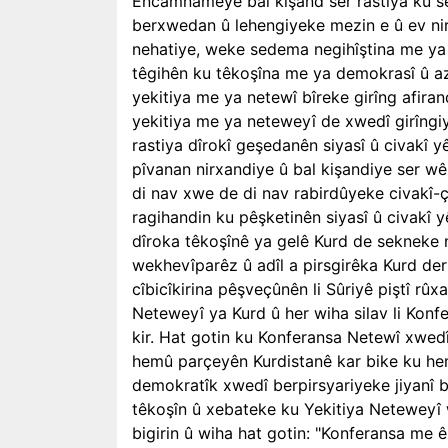
Encamnameyê bal kişand ser rastiya ku se
berxwedan û lehengiyeke mezin e û ev nir
nehatiye, weke sedema negihîştina me ya s
têgihên ku têkoşîna me ya demokrasî û az
yekitiya me ya netewî bîreke girîng afiran
yekitiya me ya neteweyî de xwedî girîngi
rastiya dîrokî geşedanên siyasî û civakî yê
pîvanan nirxandiye û bal kişandiye ser wê
di nav xwe de di nav rabirdûyeke civakî-ç
ragihandin ku pêşketinên siyasî û civakî yê
dîroka têkoşînê ya gelê Kurd de sekneke n
wekhevîparêz û adîl a pirsgirêka Kurd der
cîbicîkirina pêşveçûnên li Sûriyê piştî rûx
Neteweyî ya Kurd û her wiha silav li Konf
kir. Hat gotin ku Konferansa Netewî xwedî
hemû parçeyên Kurdistanê kar bike ku hem
demokratîk xwedî berpirsyariyeke jiyanî bi
têkoşîn û xebateke ku Yekitiya Neteweyî 
bigirin û wiha hat gotin: "Konferansa me êr