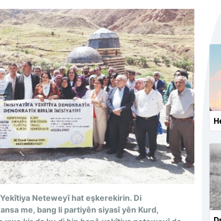
He
kîtiya Neteweyî hat eşkerekirin. Di
sa me, bang li partiyên siyasî yên Kurd,
Dr