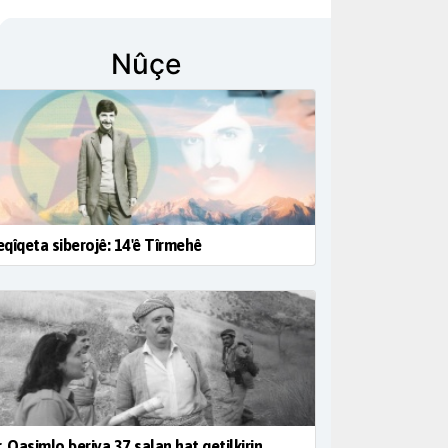
Nûçe
qîqeta siberojê: 14'ê Tîrmehê
. Qasimlo beriya 37 salan hat qetilkirin