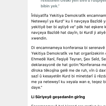
rêxistinên civakî yên sivîl û rûspiy
bibin yek.”
Înîsiyatîfa Yekitiya Demokratîk encamnam
Neteweyî ya Kurd" ku li navçeya Bazîdê ya
yekitiyê ber bi aştiyê ve" pêk hat eşkere 
navçeya Bazîdê hat dayîn, bi Kurdî ji aliyê 
xwendin.
Di encamnameya konferansa bi serenavê 'Gir
Yekitiya Demokratîk ve hat organîzekirin
Ehmedê Xanî, Feqiyê Teyran, Şex Seîd, Se
deklarasyonê de hat gotin:"Konferansa me
dîroka têkoşîna gelê me de ruh, vîn û da
sazî û kesayetên Kurd bi minetdarî û rêzda
me ya neteweyî ku xeyala wan e, teqez bi 
daye."
Li Sûriyeyê geşedanên girîng