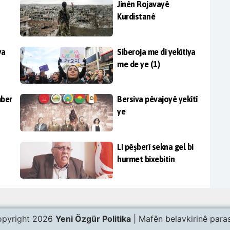
Jinên Rojavayê
Kurdistanê
ya
Siberoja me di yekîtiya
me de ye (1)
mber
Bersiva pêvajoyê yekîtî
ye
Li pêşberî sekna gel bi
hurmet bixebitin
pyright 2026
Yeni Özgür Politika
| Mafên belavkirinê paras