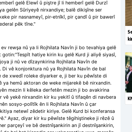
emberî gelê Elewî û piştre jî li hemberî gelê Durzî
a gelên Sûriyeyê nirxandiye; balê dikişîne ser
ke pir nasnameyî, pir-etnîkî, pir çandî û pir bawerî
deral pêk tîne."
Se
ki
v rewşa nû ya li Rojhilata Navîn ji bo tevahiya gelê
otin:"Tespît hatiye kirin ku gelê Kurd ji aliyê siyasî,
joya ji nû ve dîzaynkirina Rojhilata Navîn de
. Di vê konjonktura nû ya Rojhilata Navîn de bal
 de xwedî roleke diyarker e, ji ber ku pêwîste di
înê ya hemû aktoran de weke mijarekê bê nirxandin.
yên mezin li kêleka derfetên mezin ji bo avakirina
r vê yekê nirxandin kir ku yekitî û tifaqên di navbera
KN
ên sosyo-polîtîk ên li Rojhilata Navîn û çar
itiya netewî zêdetir kiriye. Gelê Kurd bi konferansa
ê." Ayaz, diyar kir ku pêwîste têgihiştineke ji rêzê û
ê her parçeyî ve bê destnîşankirin an jî destnîşankirin,