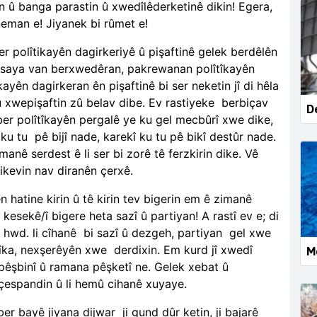
 û banga parastin û xwedîlêderketinê dikin! Egera,
neman e! Jiyanek bi rûmet e!
ber polîtikayên dagirkeriyê û pişaftinê gelek berdêlên
Bi saya van berxwedêran, pakrewanan polîtîkayên
ikayên dagirkeran ên pişaftinê bi ser neketin jî di hêla
 xwepişaftin zû belav dibe. Ev rastiyeke
berbiçav
De
 ber polîtîkayên pergalê ye ku gel mecbûrî xwe dike,
 ku tu
pê bijî nade, karekî ku tu pê bikî destûr nade.
nê serdest ê li ser bi zorê tê ferzkirin dike. Vê
kevin nav diranên çerxê.
n hatine kirin û tê kirin tev bigerin em ê zimanê
 kesekê/î bigere heta sazî û partiyan! A rastî ev e; di
 hwd. li cîhanê
bi sazî û dezgeh, partiyan
gel xwe
îtîka, nexşerêyên xwe
derdixin. Em kurd jî xwedî
Mo
û pêşbinî û ramana pêşketî ne. Gelek xebat û
çespandin û li hemû cihanê xuyaye.
 ber bayê jiyana dijwar
ji gund dûr ketin, ji bajarê