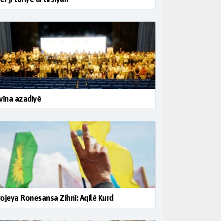
vîna azadiyê
ojeya Ronesansa Zihnî: Aqilê Kurd