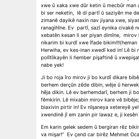
xwe û xaka xwe dûr ketin û mecbûr man ade
bi ser neketin,
lê di partî û saziyên me de
zimanê dayikê naxin nav jiyana xwe, siya
ranagihîne. Ev
partî, sazî eynika civakê n
xebatên kesan li ser piyan dimîne,
mirov 
nikarim bi kurdî xwe îfade bikim!!!(heman
Herwiha, ev kes-inan xwedî ked in! Lê bi 
polîtîikayên li hember pişaftinê û xwepişaf
nabe yek!
Ji bo roja îro mirov ji bo kurdî dikare bi
berhem derçûn zêde dibin, wêje û herwek
hêja dikin. Lê ev berhemdarî, berhem ji bo 
fêmkirin. Lê mixabin mirov kare vê bibêje
biaxivin pirtir in! Ev nîşaneya xetereyê 
xwendinê jî em zanin pir lawaz e, ji kesên k
Em karin gelek sedem û bergiran rêz bikin.
va mişar!”
Ev çend car birêz Mehmet Ocal