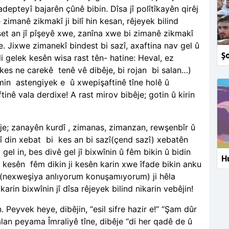
pteyî bajarên çûnê bibin. Dîsa jî polîtîkayên qirêj
 zimanê zikmakî ji bilî hin kesan, rêjeyek bilind
set an jî pîşeyê xwe, zanîna xwe bi zimanê zikmakî
e. Jixwe zimanekî bindest bi sazî, axaftina nav gel û
Ş
li gelek kesên wisa rast tên- hatine: Heval, ez
 kes ne carekê
tenê vê dibêje, bi rojan
bi salan…)
min
astengiyek e
û xwepişaftinê tîne holê û
tinê vala derdixe! A rast mirov bibêje; gotin û kirin
bêje; zanayên kurdî , zimanas, zimanzan, rewşenbîr û
î din xebat
bi
kes an bi sazî(çend sazî) xebatên
gel in, bes divê gel jî bixwînin û fêm bikin û bidin
Hu
; kesên
fêm dikin ji kesên karin xwe îfade bikin anku
ye!(nexweşiya anlıyorum konuşamıyorum) ji hêla
arin bixwînin jî dîsa rêjeyek bilind nikarin vebêjin!
 Peyvek heye, dibêjin, “esil sifre hazir e!” “Şam dûr
an peyama Îmraliyê tîne, dibêje “di her qadê de û