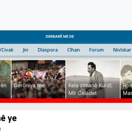
DERBARÊ ME DE
n/Civak
Jin
Dîaspora
Cîhan
Forum
Nivîskar
yên
Derûniya me
Kela zimanê Kurdî;
Ron
Mîr Celadet
Man
Tîr
nê ye
0