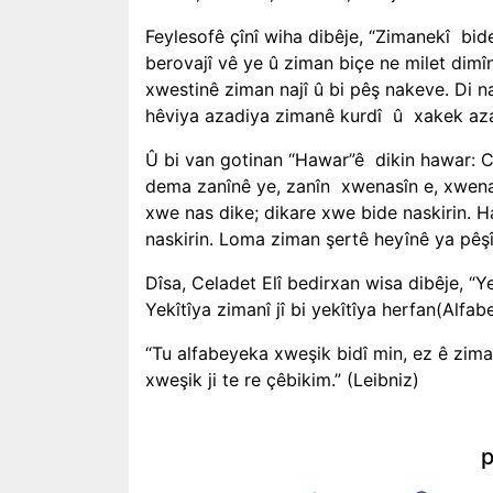
Feylesofê çînî wiha dibêje, “Zimanekî
bide
berovajî vê ye û ziman biçe ne milet dimî
xwestinê ziman najî û bi pêş nakeve. Di n
hêviya azadiya zimanê kurdî
û
xakek aza
Û bi van gotinan “Hawar”ê
dikin hawar: 
dema zanînê ye, zanîn
xwenasîn e, xwenas
xwe nas dike; dikare xwe bide naskirin. H
naskirin. Loma ziman şertê heyînê ya pêşî
Dîsa, Celadet Elî bedirxan wisa dibêje, “
Yekîtîya zimanî jî bi yekîtîya herfan(Alfab
“Tu alfabeyeka xweşik bidî min, ez ê zim
xweşik ji te re çêbikim.” (Leibniz)
p