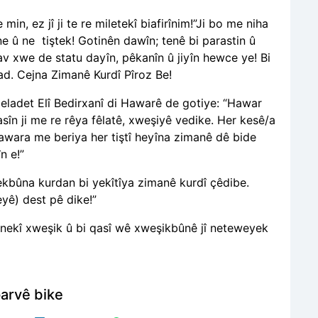
 min, ez jî ji te re miletekî biafirînim!”Ji bo me niha
ne û ne
tiştek! Gotinên dawîn; tenê bi parastin û
av xwe de statu dayîn, pêkanîn û jiyîn hewce ye! Bi
d. Cejna Zimanê Kurdî Pîroz Be!
Celadet Elî Bedirxanî di Hawarê de gotiye: “Hawar
în ji me re rêya fêlatê, xweşiyê vedike. Her kesê/a
awara me beriya her tiştî heyîna zimanê dê bide
n e!”
Yekbûna kurdan bi yekîtîya zimanê kurdî çêdibe.
eyê) dest pê dike!”
anekî xweşik û bi qasî wê xweşikbûnê jî neteweyek
arvê bike