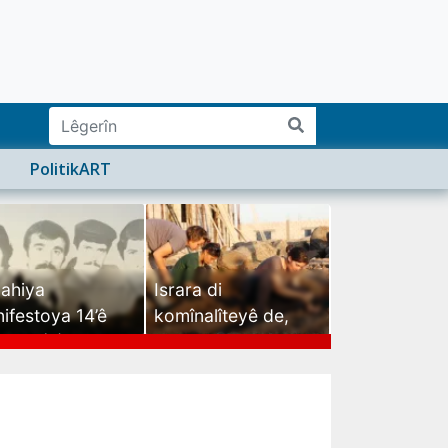
PolitikART
ahiya
Israra di
ifestoya 14’ê
komînalîteyê de,
mehê (2)
israra mirovatiyê ye