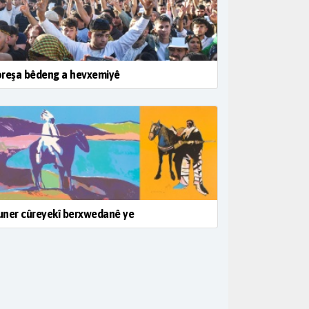
oreşa bêdeng a hevxemiyê
ner cûreyekî berxwedanê ye