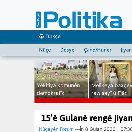
Türkçe
Nûçe
Dosye
Çand/Huner
Jiya
Yekîtiya komunên
Melîkeya baxçe
demokratîk
rawisayî û fîlên
sexte
15’ê Gulanê rengê jiya
Nûçeyên Forum
—
În 8 Gulan 2026 - 07:3