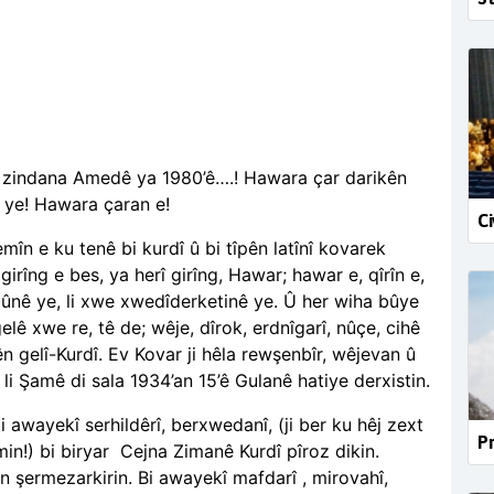
zindana Amedê ya 1980’ê….! Hawara çar darikên
 ye! Hawara çaran e!
Ci
în e ku tenê bi kurdî û bi tîpên latînî kovarek
girîng e bes, ya herî girîng, Hawar; hawar e, qîrîn e,
ûnê ye, li xwe xwedîderketinê ye. Û her wiha bûye
elê xwe re, tê de; wêje, dîrok, erdnîgarî, nûçe, cihê
ên gelî-Kurdî. Ev Kovar ji hêla rewşenbîr, wêjevan û
li Şamê di sala 1934’an 15’ê Gulanê hatiye derxistin.
i awayekî serhildêrî, berxwedanî, (ji ber ku hêj zext
Pr
in!) bi biryar
Cejna Zimanê Kurdî pîroz dikin.
 tên şermezarkirin. Bi awayekî mafdarî , mirovahî,