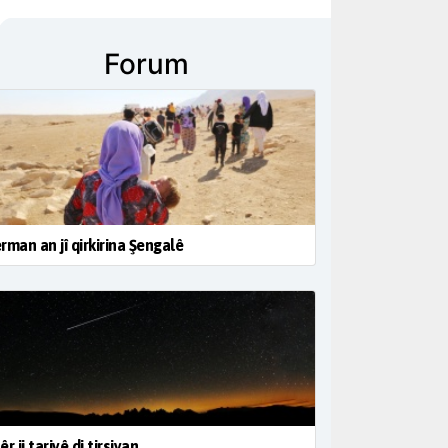
Forum
rman an jî qirkirina Şengalê
êr ji tariyê di tirsiyan