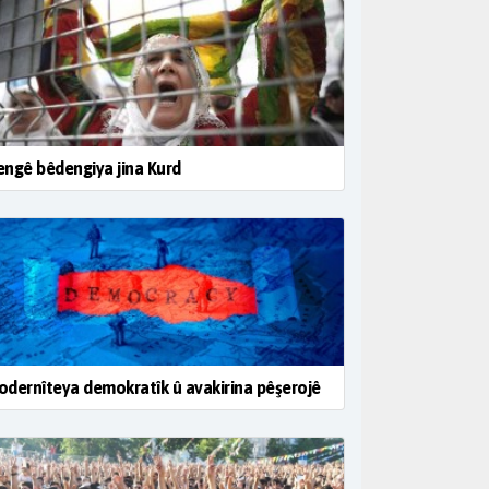
ngê bêdengiya jina Kurd
dernîteya demokratîk û avakirina pêşerojê