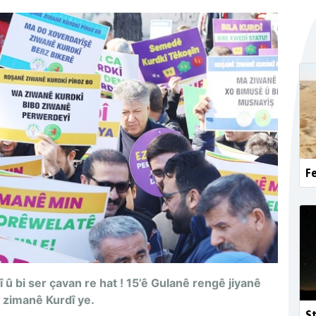
Fe
î û bi ser çavan re hat ! 15’ê Gulanê rengê jiyanê
 zimanê Kurdî ye.
St