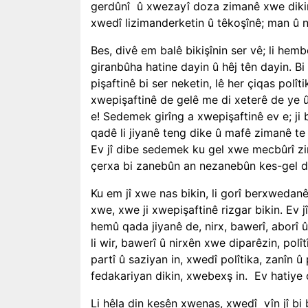
gerdûnî
û xwezayî doza zimanê xwe dikin
xwedî lizimanderketin û têkoşînê; man û 
Bes, divê em balê bikişînin ser vê; li hem
giranbûha hatine dayin û hêj tên dayin. 
pişaftinê bi ser neketin, lê her çiqas polît
xwepişaftinê de gelê me di xeterê de ye û
e! Sedemek girîng a xwepişaftinê ev e; ji
qadê li jiyanê teng dike û mafê zimanê te
Ev jî dibe sedemek ku gel xwe mecbûrî zima
çerxa bi zanebûn an nezanebûn kes-gel di
Ku em jî xwe nas bikin, li gorî berxwedanê
xwe, xwe ji xwepişaftinê rizgar bikin. Ev jî
hemû qada jiyanê de, nirx, bawerî, aborî û
li wir, bawerî û nirxên xwe diparêzin, pol
partî û saziyan in, xwedî polîtika, zanîn 
fedakariyan dikin, xwebexş in.
Ev hatiye 
Li hêla din kesên xwenas, xwedî
vîn jî bi