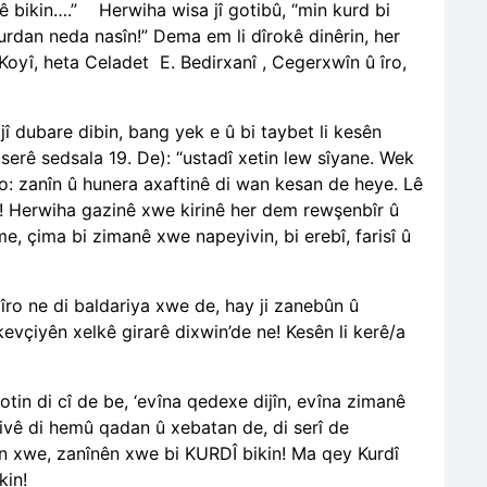
 bikin….”
Herwiha wisa jî gotibû, “min kurd bi
rdan neda nasîn!” Dema em li dîrokê dinêrin, her
Koyî, heta Celadet
E. Bedirxanî , Cegerxwîn û îro,
jî dubare dibin, bang yek e û bi taybet li kesên
 serê sedsala 19. De): “ustadî xetin lew sîyane. Wek
ro: zanîn û hunera axaftinê di wan kesan de heye. Lê
! Herwiha gazinê xwe kirinê her dem rewşenbîr û
e, çima bi zimanê xwe napeyivin, bi erebî, farisî û
îro ne di baldariya xwe de, hay ji zanebûn û
 kevçiyên xelkê girarê dixwin’de ne! Kesên li kerê/a
otin di cî de be, ‘evîna qedexe dijîn, evîna zimanê
ivê di hemû qadan û xebatan de, di serî de
ên xwe, zanînên xwe bi KURDÎ bikin! Ma qey Kurdî
kin!