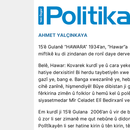
AHMET YALÇINKAYA
15’ê Gulanê “HAWARA” 1934’an, “Hawar”a
miftikê ku di zindanan de ronî daye derve
Belê, Hawar: Kovarek kurdî ye û cara yekem
hatiye derxisitin! Bi herdu taybetiyên xwe 
gazî ye, bang e. Banga xwezanînê ye, heb
cihê zanînê, hişmendiyê! Bûye dibistan ji g
fêrkirina zimên û folklor û hemû kel û pol
siyasetmedar Mîr Celadet Elî Bedirxanî ve 
Em kurdî ji 15’ê Gulana
2006’an û vir de b
û zor li ser zimanê me qut nebûne û didom
Polîtîkayên li ser hatine kirin û tên kirin,