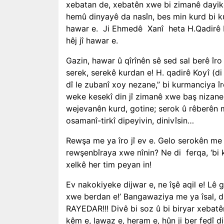
xebatan de, xebatên xwe bi zimanê dayikê
hemû dinyayê da nasîn, bes min kurd bi ku
hawar e.
Ji Ehmedê
Xanî
heta H.Qadirê 
hêj jî hawar e.
Gazin, hawar û qîrînên sê sed sal berê îro 
serek, serekê kurdan e! H. qadirê Koyî (di
dî le zubanî xoy nezane,” bi kurmanciya î
weke kesekî din jî zimanê xwe baş nizane
wejevanên kurd, gotine; serok û rêberên m
osamanî-tirkî dipeyivin, dinivîsin…
Rewşa me ya îro jî ev e. Gelo serokên me 
rewşenbîraya xwe nînin? Ne di
ferqa, ‘bi
xelkê her tim peyan in!
Ev nakokiyeke dijwar e, ne îşê aqil e! Lê g
xwe berdan e!’ Bangawaziya me ya îsal, d
RAYEDAR!!! Divê bi soz û bi biryar xebat
kêm e, lawaz e, heram e, hûn ji ber fedî di