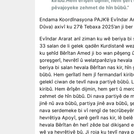
kiribû.Hem êrîşên dijmin, hem şert
pêvajoyeke zehmet de hîn bûbû.”
Endama Koordînasyona PAJK’ê Evîndar Ar
Dûva) axivî ku 27’ê Tebaxa 2025’an ji ber
Evîndar Ararat anî ziman ku wê beriya bi s
33 salan de li gelek qadên Kurdistanê wez
ku şehîd Bêrîtan Amed ji bo wan pêşeng û
şoreşgerî, hevrêtî û welatparêziya hevala 
beriya bi salan hevala Bêrîtan nas kir, hîn
bûbû. Hem gerîlatî hem jî fermandarî kiri
gelekî ciwan de tevlî nava partiyê bûbû. 
kiribû. Hem êrîşên dijmin, hem şert û me
zehmet de hîn bûbû. Di nava partiyê de m
jinê nû ava bûbû, partiya jinê ava bûbû, 
nava serdemeke bi vî rengî de tecrûbeyên 
hevrêtiya Apoyî, şerê gerîl nas kir, lê be
hevala Bêrîtan ên herî zêde bal dikişand e
wê ya hevrêtiyê bû. Ji roja ku tevlî nava 