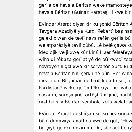
gerîla de hevala Bêrîtan weke mamosteyek
hevala Bêrîtan (Gulnaz Karataş) li xwe kiri
Evîndar Ararat diyar kir ku şehîd Bêrîtan
Tevgera Azadiyê ya Kurd, Rêbertî baş nas 
gelekî ciwan de tevlî nava refên gerîla bû, 
welatparêziyê tevlî bûbû. Lê belê çawa ku
îdeolojîk ve jî xwe kûr kir û li ser felsefe
wiha di rêbaza gerîlatiyê de bû xwedî te
hevrêyên li gel xwe kir şervanên xurt. Bi d
hevala Bêrîtan hînî şerkirinê bûn. Her wih
mezin da. Bêguman ne tenê li qada şer, li
Kurdistanê weke gerîla têkoşiya, her wiha t
naskirin, şoreşa jinê, artêşbûna jinê, partî
rast hevala Bêrîtan sembola xeta welatpar
Evîndar Ararat destnîşan kir ku hezkirina 
bû û di dawiya axaftina xwe de got, “Heval
bo çiyê gelekî mezin bû. Du, sê saet beri