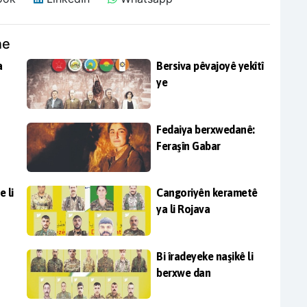
ne
a
Bersiva pêvajoyê yekîtî
ye
Fedaiya berxwedanê:
Feraşîn Gabar
e li
Cangoriyên kerametê
ya li Rojava
Bi îradeyeke naşikê li
berxwe dan