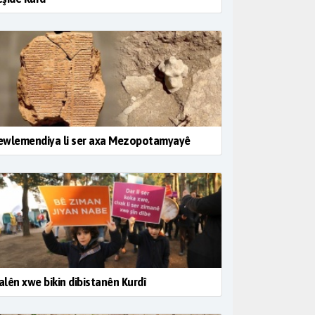
ewlemendiya li ser axa Mezopotamyayê
lên xwe bikin dibistanên Kurdî