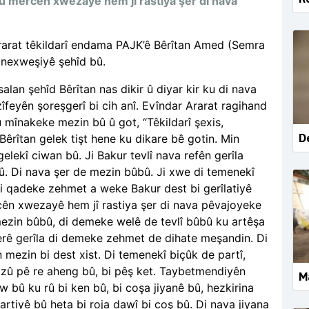
 û mercên xwezayê hem jî rastiya şer di nava
arat têkildarî endama PAJK’ê Bêrîtan Amed (Semra
 nexweşiyê şehîd bû.
alan şehîd Bêrîtan nas dikir û diyar kir ku di nava
îfeyên şoreşgerî bi cih anî. Evîndar Ararat ragihand
 mînakeke mezin bû û got, “Têkildarî şexis,
D
Bêrîtan gelek tişt hene ku dikare bê gotin. Min
 gelekî ciwan bû. Ji Bakur tevlî nava refên gerîla
bû. Di nava şer de mezin bûbû. Ji xwe di temenekî
Li qadeke zehmet a weke Bakur dest bi gerîlatiyê
rcên xwezayê hem jî rastiya şer di nava pêvajoyeke
ezin bûbû, di demeke welê de tevlî bûbû ku artêşa
şerê gerîla di demeke zehmet de dihate meşandin. Di
mezin bi dest xist. Di temenekî biçûk de partî,
lê zû pê re aheng bû, bi pêş ket. Taybetmendiyên
Ma
w bû ku rû bi ken bû, bi coşa jiyanê bû, hezkirina
partiyê bû heta bi roja dawî bi coş bû. Di nava jiyana