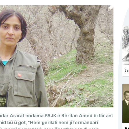
Ji
ar Ararat endama PAJK’ê Bêrîtan Amed bi bîr anî
îd bû û got, “Hem gerîlatî hem jî fermandarî
Re