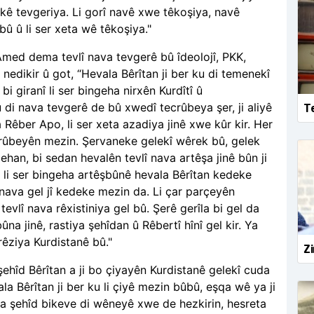
ê tevgeriya. Li gorî navê xwe têkoşiya, navê
bû û li ser xeta wê têkoşiya."
 Amed dema tevlî nava tevgerê bû îdeolojî, PKK,
nedikir û got, “Hevala Bêrîtan ji ber ku di temenekî
bi giranî li ser bingeha nirxên Kurdîtî û
 di nava tevgerê de bû xwedî tecrûbeya şer, ji aliyê
Te
ya Rêber Apo, li ser xeta azadiya jinê xwe kûr kir. Her
crûbeyên mezin. Şervaneke gelekî wêrek bû, gelek
ehan, bi sedan hevalên tevlî nava artêşa jinê bûn ji
a li ser bingeha artêşbûnê hevala Bêrîtan kedeke
 nava gel jî kedeke mezin da. Li çar parçeyên
evlî nava rêxistiniya gel bû. Şerê gerîla bi gel da
bûna jinê, rastiya şehîdan û Rêbertî hînî gel kir. Ya
êziya Kurdistanê bû."
Zi
şehîd Bêrîtan a ji bo çiyayên Kurdistanê gelekî cuda
a Bêrîtan ji ber ku li çiyê mezin bûbû, eşqa wê ya ji
ya şehîd bikeve di wêneyê xwe de hezkirin, hesreta