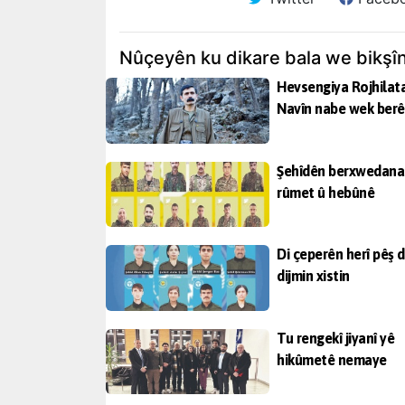
Nûçeyên ku dikare bala we bikşî
Hevsengiya Rojhilat
Navîn nabe wek berê
Şehîdên berxwedana
rûmet û hebûnê
Di çeperên herî pêş d
dijmin xistin
Tu rengekî jiyanî yê
hikûmetê nemaye