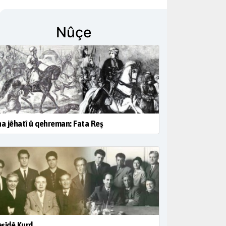
Nûçe
na jêhatî û qehreman: Fata Reş
şîdê Kurd