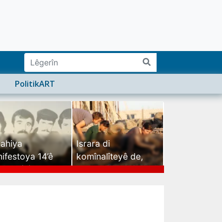
PolitikART
ahiya
Israra di
ifestoya 14’ê
komînalîteyê de,
mehê (2)
israra mirovatiyê ye