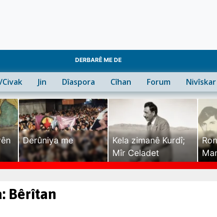
DERBARÊ ME DE
n/Civak
Jin
Dîaspora
Cîhan
Forum
Nivîskar
yên
Derûniya me
Kela zimanê Kurdî;
Ron
Mîr Celadet
Man
Tîr
: Bêrîtan