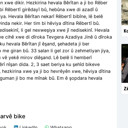
 xwe dikir. Hezkirina hevala Bêrîtan a ji bo Rêber
bi Rêbertî girêdayî bû, hebûna xwe di azadî û
jiya. Hevala Bêrîtan nekarî Rêbertî bibîne, lê belê
winda nekir. Her tim bi hêviya dîtina Rêbertî bû.
edisekinî, li gel nexweşiya xwe jî nedisekinî. Hevala
Ko
xwe cihê xwe di dîroka Tevgera Azadiya Jinê û dîroka
ku hevala Bêrîtan jî êşand, şehadeta ji ber
 me giran bû. 33 salan li gel zor û zehmetiyan jiya,
 vê yekê mirov diêşand. Lê belê li hemberî
î nîşan dida. 2, 3 saet beriya ku şehîd bikeve
 hezkirina xwe ya ji bo hevrêyên xwe, hêviya dîtina
bêguman ji bo me mînak bû. Em ê şopdara hevala
Zi
arvê bike
ook
LinkedIn
Whatsapp