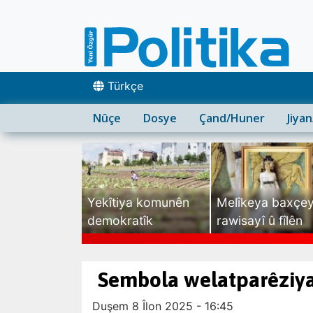
Türkçe
Nûçe
Dosye
Çand/Huner
Jiya
Yekîtiya komunên
Melîkeya baxçe
demokratîk
rawisayî û fîlên
sexte
Sembola welatparêziya
Duşem 8 Îlon 2025 - 16:45