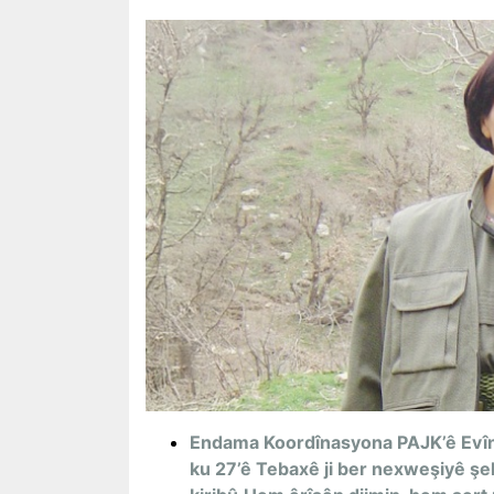
Endama Koordînasyona PAJK’ê Evînd
ku 27’ê Tebaxê ji ber nexweşiyê şeh