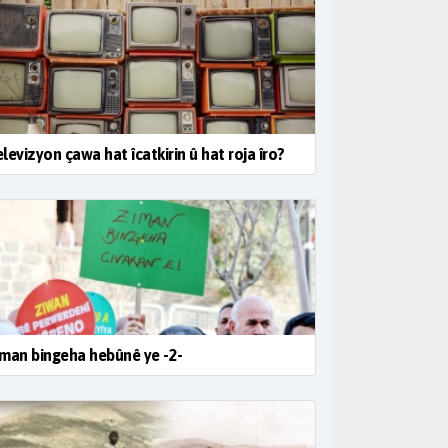
levizyon çawa hat îcatkirin û hat roja îro?
man bingeha hebûnê ye -2-