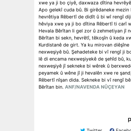
xwe ya ji bo çiyê, daxwaza dîtina hevrêyên
Apo gelekî cuda bû. Bi girêdaneke mezin 
hevrêtiya Rêbertî de didît û bi wî rengî di
hêviya xwe ya ji bo dîtina Rêbertî ti carî 
Hevala Bêrîtan li gel zor û zehmetiyan jî n
Bêrîtan bi sekn, hevrêtî, têkoşîn û keda 
Kurdistanê de girt. Ya ku mirovan diêşîne 
nexweşiyê bû. Şehadeteke bi vî rengî ji bo
lê di encama nexweşiyekê de şehîd bû, ku
nexweşiyê jî sekneke bi wêrek û berxwedêr
peyamek û wêne jî ji hevalên xwe re şand,
Rêbertî nîşan dida. Sekneke bi vî rengî 
Bêrîtan bin.
ANF/NAVENDA NÛÇEYAN
p
Twitter
Faceb