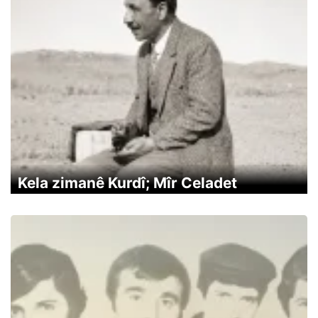
Kela zimanê Kurdî; Mîr Celadet