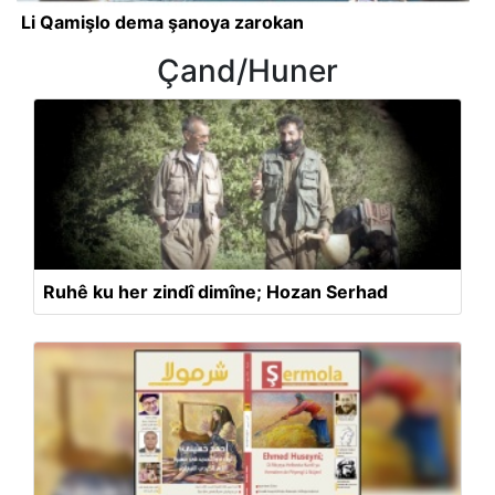
Li Qamişlo dema şanoya zarokan
Çand/Huner
Ruhê ku her zindî dimîne; Hozan Serhad