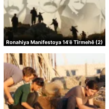
Ronahiya Manifestoya 14’ê Tîrmehê (2)