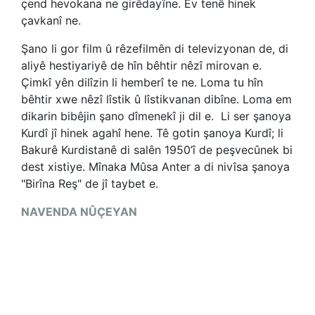
çend hevokana ne girêdayîne. Ev tenê hinek
çavkanî ne.
Şano li gor film û rêzefilmên di televizyonan de, di
aliyê hestiyariyê de hîn bêhtir nêzî mirovan e.
Çimkî yên dilîzin li hemberî te ne. Loma tu hîn
bêhtir xwe nêzî lîstik û lîstikvanan dibîne. Loma em
dikarin bibêjin şano dîmenekî ji dil e. Li ser şanoya
Kurdî jî hinek agahî hene. Tê gotin şanoya Kurdî; li
Bakurê Kurdistanê di salên 1950’î de peşvecûnek bi
dest xistiye. Mînaka Mûsa Anter a di nivîsa şanoya
"Birîna Reş" de jî taybet e.
NAVENDA NÛÇEYAN