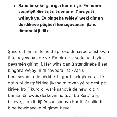
Şano beşeke girîng a hunerî ye. Ev huner
xwediyê dîrokeke kevnar e. Cureyekî
wêjeyê ye. Ev bingeha wêjeyî wekî dîmen
derdikeve pêşberî temaşevanan. Şano
dîmenekî ji dil e.
Şano di heman demê de pireke di navbera lîstikvan
û temaşevanan de ye. Ev pir dibe sedema dayina
peyamên girîng jî. Her wiha dan û standineke li ser
bingeha wêjeyî jî di navbera lîstikvan û
temaşevanan de çêdibe. Li gor hinek jêderkan tê
gotin bi destpêkirina jiyana mirovahiyê re dest pê
kiriye. Îro jî kurd di warê şanoyê de hewl didin
berhemên xweş derkevin holê. Ji bo Kurdî pêş
bikeve, ji bo li dijî êrişan şanoya Kurdî hîn bilindtir
bibe hewldaneke bi qîmet heye.