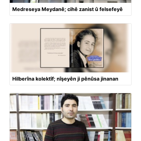
Medreseya Meydanê; cihê zanist û felsefeyê
Hilberîna kolektîf; nîşeyên ji pênûsa jinanan