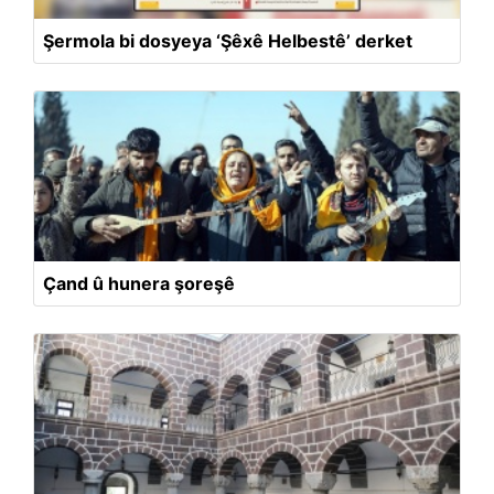
Şermola bi dosyeya ‘Şêxê Helbestê’ derket
Çand û hunera şoreşê