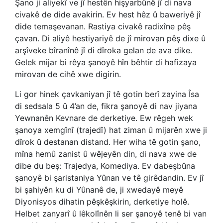
Şano ji aliyekî ve jî hestên hişyarbûnê jî di nava
civakê de dide avakirin. Ev hest hêz û baweriyê jî
dide temaşevanan. Rastiya civakê radixîne pêş
çavan. Di aliyê hestiyariyê de jî mirovan pêş dixe û
arşîveke bîranînê jî di dîroka gelan de ava dike.
Gelek mijar bi rêya şanoyê hîn bêhtir di hafizaya
mirovan de cihê xwe digirin.
Li gor hinek çavkaniyan jî tê gotin berî zayina Îsa
di sedsala 5 û 4’an de, fikra şanoyê di nav jiyana
Yewnanên Kevnare de derketiye. Ew rêgeh wek
şanoya xemgînî (trajedî) hat ziman û mijarên xwe ji
dîrok û destanan distand. Her wiha tê gotin şano,
mîna hemû zanist û wêjeyên din, di nava xwe de
dibe du beş: Trajedya, Komediya. Ev dabeşbûna
şanoyê bi şaristaniya Yûnan ve tê girêdandin. Ev jî
bi şahiyên ku di Yûnanê de, ji xwedayê meyê
Diyonisyos dihatin pêşkêşkirin, derketiye holê.
Helbet zanyarî û lêkolînên li ser şanoyê tenê bi van