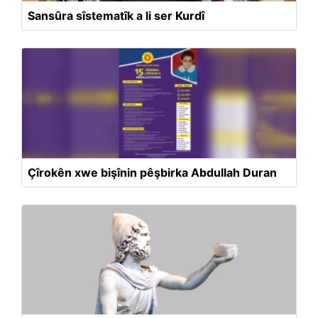
Sansûra sîstematîk a li ser Kurdî
Çîrokên xwe bişînin pêşbirka Abdullah Duran