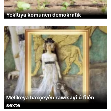
Yekîtiya komunên demokratîk
Melîkeya baxçeyên rawisayî û fîlên
sexte