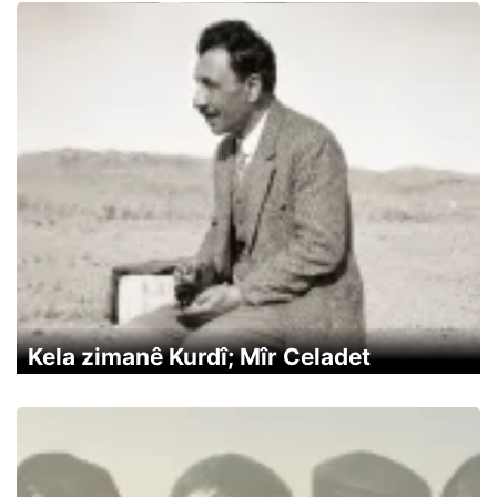
Kela zimanê Kurdî; Mîr Celadet