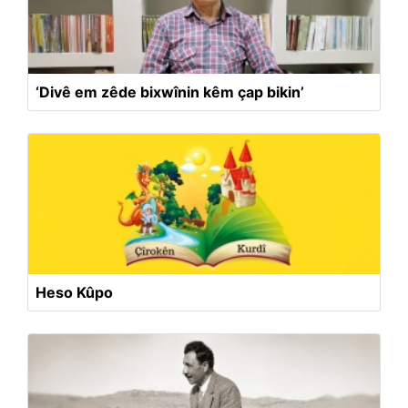
‘Divê em zêde bixwînin kêm çap bikin’
Heso Kûpo