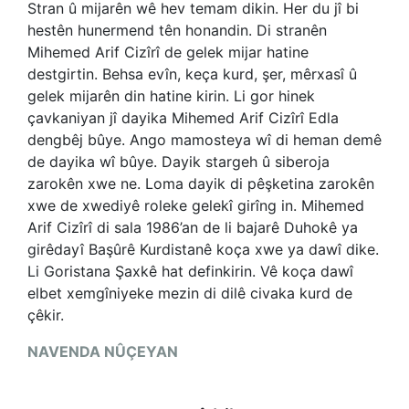
Stran û mijarên wê hev temam dikin. Her du jî bi
hestên hunermend tên honandin. Di stranên
Mihemed Arif Cizîrî de gelek mijar hatine
destgirtin. Behsa evîn, keça kurd, şer, mêrxasî û
gelek mijarên din hatine kirin. Li gor hinek
çavkaniyan jî dayika Mihemed Arif Cizîrî Edla
dengbêj bûye. Ango mamosteya wî di heman demê
de dayika wî bûye. Dayik stargeh û siberoja
zarokên xwe ne. Loma dayik di pêşketina zarokên
xwe de xwediyê roleke gelekî girîng in. Mihemed
Arif Cizîrî di sala 1986’an de li bajarê Duhokê ya
girêdayî Başûrê Kurdistanê koça xwe ya dawî dike.
Li Goristana Şaxkê hat definkirin. Vê koça dawî
elbet xemgîniyeke mezin di dilê civaka kurd de
çêkir.
NAVENDA NÛÇEYAN