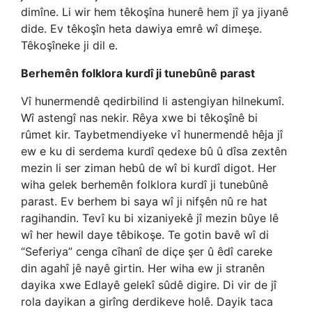
dimîne. Li wir hem têkoşîna hunerê hem jî ya jiyanê
dide. Ev têkoşîn heta dawiya emrê wî dimeşe.
Têkoşîneke ji dil e.
Berhemên folklora kurdî ji tunebûnê parast
Vî hunermendê qedirbilind li astengiyan hilnekumî.
Wî astengî nas nekir. Rêya xwe bi têkoşînê bi
rûmet kir. Taybetmendiyeke vî hunermendê hêja jî
ew e ku di serdema kurdî qedexe bû û dîsa zextên
mezin li ser ziman hebû de wî bi kurdî digot. Her
wiha gelek berhemên folklora kurdî ji tunebûnê
parast. Ev berhem bi saya wî ji nifşên nû re hat
ragihandin. Tevî ku bi xizaniyekê jî mezin bûye lê
wî her hewil daye têbikoşe. Te gotin bavê wî di
“Seferiya” cenga cîhanî de diçe şer û êdî careke
din agahî jê nayê girtin. Her wiha ew ji stranên
dayika xwe Edlayê gelekî sûdê digire. Di vir de jî
rola dayikan a girîng derdikeve holê. Dayik taca