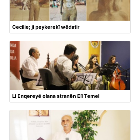
Cecilie; ji peykerekî wêdatir
Li Enqereyê olana stranên Elî Temel