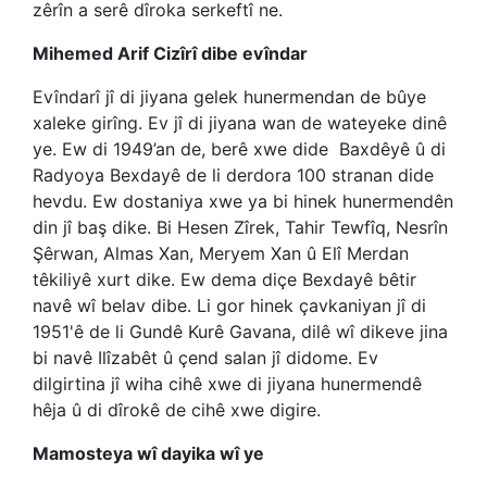
zêrîn a serê dîroka serkeftî ne.
Mihemed Arif Cizîrî dibe evîndar
Evîndarî jî di jiyana gelek hunermendan de bûye
xaleke girîng. Ev jî di jiyana wan de wateyeke dinê
ye. Ew di 1949’an de, berê xwe dide Baxdêyê û di
Radyoya Bexdayê de li derdora 100 stranan dide
hevdu. Ew dostaniya xwe ya bi hinek hunermendên
din jî baş dike. Bi Hesen Zîrek, Tahir Tewfîq, Nesrîn
Şêrwan, Almas Xan, Meryem Xan û Elî Merdan
têkiliyê xurt dike. Ew dema diçe Bexdayê bêtir
navê wî belav dibe. Li gor hinek çavkaniyan jî di
1951'ê de li Gundê Kurê Gavana, dilê wî dikeve jina
bi navê Ilîzabêt û çend salan jî didome. Ev
dilgirtina jî wiha cihê xwe di jiyana hunermendê
hêja û di dîrokê de cihê xwe digire.
Mamosteya wî dayika wî ye