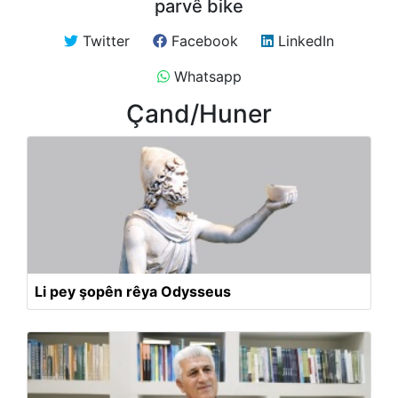
parvê bike
Twitter
Facebook
LinkedIn
Whatsapp
Çand/Huner
Li pey şopên rêya Odysseus