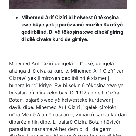
Mihemed Arif Cizîrî bi helwest û têkoşîna
xwe bûye yek ji parêzvanê muzîka Kurdî yê
qedirbilind. Bi vê têkoşîna xwe cihekî girîng
di dilê civaka kurd de girtiye.
Mihemed Arif Cizîrî dengekî ji dîrokê, dengekî ji
ahenga dilê civaka kurd e. Mihemed Arif Cizîrî yan
Cizrawî yek ji mirovên qedilbilind ê xizmet ji
hunera kurdî kiriye. Ew bi sekin û têkoşîna xwe ya
bi salan bû mînakeke baş. Di 1912'an de li Cizîra
Botan, bajarê xwediyê helwesteke kurdewar ji
dayik dibe. Mihemed Arif Cizîrî jî gelek çîrokên
mîna Memê Alan ê nasname, ziman û çanda kurdan
diparêzin hîn dibe. Li bajarê Cizîra Botan hêviyên
parastina nasnameyê her dem di dil de germ