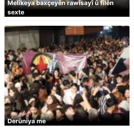
Melîkeya baxçeyên rawisayî û fîlên
sexte
Derûniya me