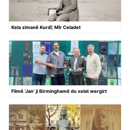
Kela zimanê Kurdî; Mîr Celadet
Filmê ‘Jan’ ji Birminghamê du xelat wergirt