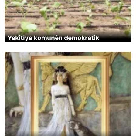
Yekîtiya komunên demokratîk