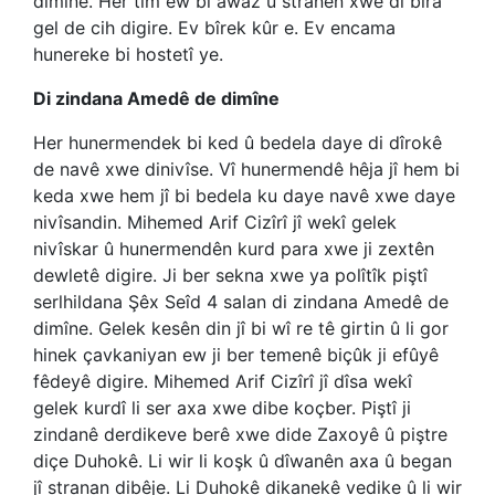
dimîne. Her tim ew bi awaz û stranên xwe di bîra
gel de cih digire. Ev bîrek kûr e. Ev encama
hunereke bi hostetî ye.
Di zindana Amedê de dimîne
Her hunermendek bi ked û bedela daye di dîrokê
de navê xwe dinivîse. Vî hunermendê hêja jî hem bi
keda xwe hem jî bi bedela ku daye navê xwe daye
nivîsandin. Mihemed Arif Cizîrî jî wekî gelek
nivîskar û hunermendên kurd para xwe ji zextên
dewletê digire. Ji ber sekna xwe ya polîtîk piştî
serlhildana Şêx Seîd 4 salan di zindana Amedê de
dimîne. Gelek kesên din jî bi wî re tê girtin û li gor
hinek çavkaniyan ew ji ber temenê biçûk ji efûyê
fêdeyê digire. Mihemed Arif Cizîrî jî dîsa wekî
gelek kurdî li ser axa xwe dibe koçber. Piştî ji
zindanê derdikeve berê xwe dide Zaxoyê û piştre
diçe Duhokê. Li wir li koşk û dîwanên axa û began
jî stranan dibêje. Li Duhokê dikanekê vedike û li wir