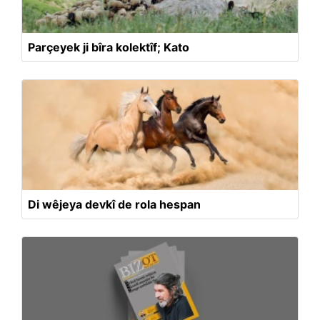
Parçeyek ji bîra kolektîf; Kato
Di wêjeya devkî de rola hespan