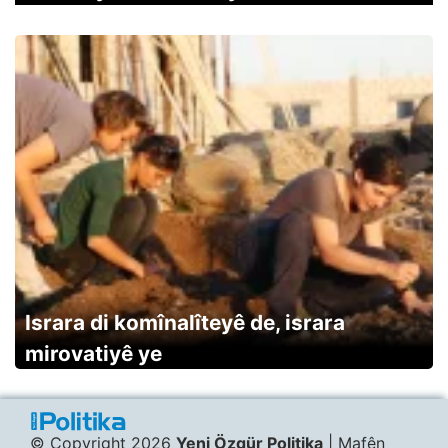
Israra di komînalîteyê de, israra
mirovatiyê ye
© Copyright 2026
Yeni Özgür Politika
| Mafên