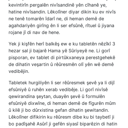
kevintirîn pergalên nivîsandinê yên cîhanê ye,
hatine nivîsandin. Lêkolîner diyar dikin ku ev nivîs
ne tenê tomarên îdarî ne, di heman demê de
agahdariyên girîng ên li ser efsûnê, rîtuel û jiyana
rojane jî di nav de hene.
Yek ji kişfên herî balkêş ew e ku tabletên nêzîkî 3
hezar sal ji bajarê Hama yê Sûriyeyê ne. Li gorî
pisporan, ev tablet di pirtûkxaneya perestgehekê
de dihatin veşartin û rêûresmên olî yên wê demê
vedibêjin.
Tabletek hurgiliyên li ser rêûresmek şevê ya li dijî
efsûniyê û ruhên xerab vedibêje. Li gorî nivîsê
qewirandina şeytan, duayên şevê û formulên
efsûniyê dixwîne, di heman demê de fîgurên mûm
û kilê ji bo dûrxistina gefan dihatin şewitandin.
Lêkolîner difikirin ku rêûresm dibe ku bi taybetî ji
bo padîşahê Asûrî ji gefên siyasî biparêzin di hatin