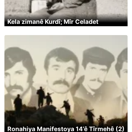
Kela zimanê Kurdî; Mîr Celadet
Ronahiya Manifestoya 14’ê Tîrmehê (2)