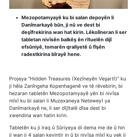
Mezopotamyayê ku bi salan depoyên li
Danîmarkayê bûn, ji nû ve dest bi
deşîfrekirina wan hat kirin. Lêkolîneran li ser
tabletan nivîsên balkêş ên rîtuelên dijî
efsûniyê, tomarên qraliyetê û fîşên
radestkirina bîrayê hene.
Projeya "Hidden Treasures (Xezîneyên Veşartî)” ku
ji hêla Zanîngeha Kopenhagenê ve tê rêvebirin, bi
hezaran tabletên Mezopotamyayê yên bi nivîsa
mîxî ku bi salan li Muzexaneya Neteweyî ya
Danîmarkayê ne, li ser dîjîtalê dîsa dest bi
xwendina wan hatin kirin.
Tabletên ku ji Iraq û Sûriyeya di dema me de û hin
ji wan ji 4 salan kevintir in û bi nivîsa mîxî ku yek ji