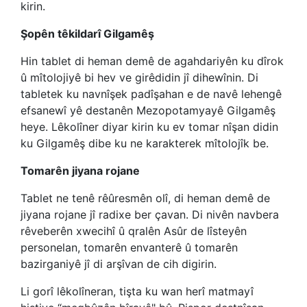
kirin.
Şopên têkildarî Gilgamêş
Hin tablet di heman demê de agahdariyên ku dîrok
û mîtolojiyê bi hev ve girêdidin jî dihewînin. Di
tabletek ku navnîşek padîşahan e de navê lehengê
efsanewî yê destanên Mezopotamyayê Gilgamêş
heye. Lêkolîner diyar kirin ku ev tomar nîşan didin
ku Gilgamêş dibe ku ne karakterek mîtolojîk be.
Tomarên jiyana rojane
Tablet ne tenê rêûresmên olî, di heman demê de
jiyana rojane jî radixe ber çavan. Di nivên navbera
rêveberên xwecihî û qralên Asûr de lîsteyên
personelan, tomarên envanterê û tomarên
bazirganiyê jî di arşîvan de cih digirin.
Li gorî lêkolîneran, tişta ku wan herî matmayî