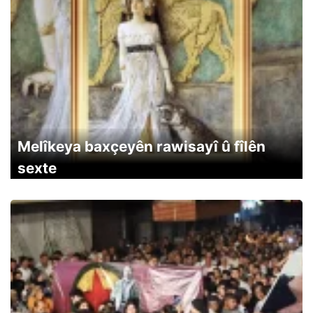
Melîkeya baxçeyên rawisayî û fîlên
sexte