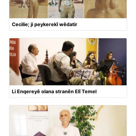
Cecilie; ji peykerekî wêdatir
Li Enqereyê olana stranên Elî Temel