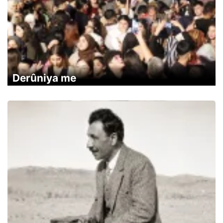
Derûniya me