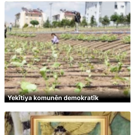
Yekîtiya komunên demokratîk