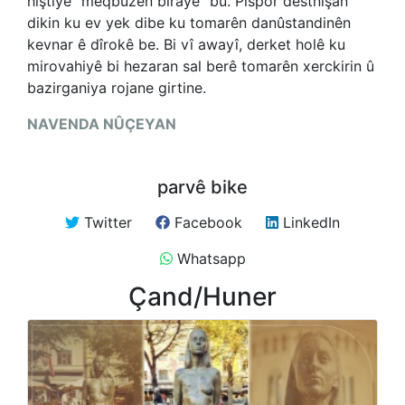
hiştiye “meqbûzên bîrayê" bû. Pispor destnîşan
dikin ku ev yek dibe ku tomarên danûstandinên
kevnar ê dîrokê be. Bi vî awayî, derket holê ku
mirovahiyê bi hezaran sal berê tomarên xerckirin û
bazirganiya rojane girtine.
NAVENDA NÛÇEYAN
parvê bike
Twitter
Facebook
LinkedIn
Whatsapp
Çand/Huner