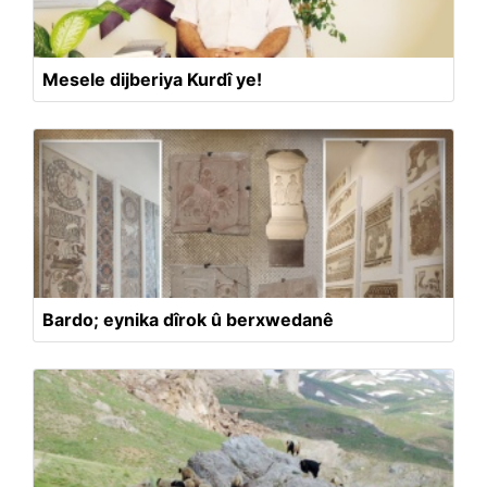
Mesele dijberiya Kurdî ye!
Bardo; eynika dîrok û berxwedanê