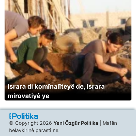
Israra di komînalîteyê de, israra
mirovatiyê ye
© Copyright 2026
Yeni Özgür Politika
| Mafên
belavkirinê parastî ne.