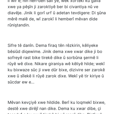
li wir e; hîn neh-deh salî ye, wek xortekî ku gava
xwe ya pêşîn ji zaroktiyê ber bi civantiya nû ve
diavêje. Jinik li gorî urf û adetan tevdigere: Di şûna
mêrê malê de, wî zarokî li hemberî mêvan dide
rûniştandin.
Sifre tê danîn. Dema firaq tên rêzkirin, kêliyeke
bêsiûd diqewime. Jinik dema xwe xwar dike ji bo
sofreyê rast bike tirekê dike û sorbûna şermê li
rûyê wê dixe. Nikare giraniya wê kêliyê hilde; wekî
ku bixwaze sûc ji xwe dûr bixe, dizivire ser zarokê
xwe û sîlekê li rûyê zarok dixe. Wekî yê tir kiriye û
sûcdar ew e…
Mêvan kevçiyê xwe hildide. Berî ku loqmekî bixwe,
destê xwe dirêjî nan dike. Dema ku xwar dibe, çi