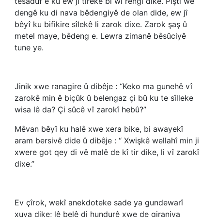
tesaduf e ku ew jî tirekê bi wî rengî dike. Piştî wê
dengê ku di nava bêdengiyê de olan dide, ew jî
bêyî ku bifikire sîlekê li zarok dixe. Zarok şaş û
metel maye, bêdeng e. Lewra zimanê bêsûciyê
tune ye.
Jinik xwe ranagire û dibêje : “Keko ma gunehê vî
zarokê min ê biçûk û belengaz çi bû ku te sîlleke
wisa lê da? Çi sûcê vî zarokî hebû?”
Mêvan bêyî ku halê xwe xera bike, bi awayekî
aram bersivê dide û dibêje : “ Xwişkê wellahî min ji
xwere got qey di vê malê de kî tir dike, li vî zarokî
dixe.”
Ev çîrok, wekî anekdoteke sade ya gundewarî
xuya dike; lê belê di hundurê xwe de giraniya