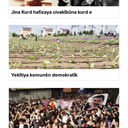
Jina Kurd hafizaya civakîbûna kurd e
Yekîtiya komunên demokratîk