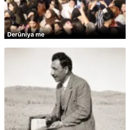
Derûniya me