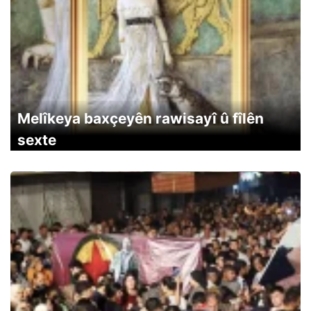
Melîkeya baxçeyên rawisayî û fîlên
sexte