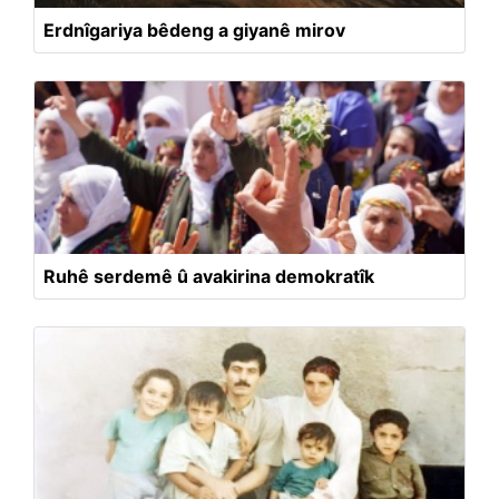
Erdnîgariya bêdeng a giyanê mirov
Ruhê serdemê û avakirina demokratîk