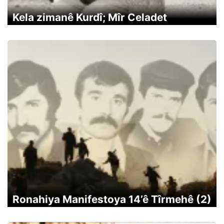
Kela zimanê Kurdî; Mîr Celadet
Ronahiya Manifestoya 14’ê Tîrmehê (2)