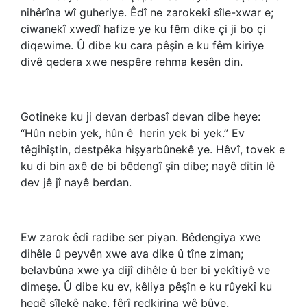
nihêrîna wî guheriye. Êdî ne zarokekî sîle-xwar e;
ciwanekî xwedî hafize ye ku fêm dike çi ji bo çi
diqewime. Û dibe ku cara pêşîn e ku fêm kiriye
divê qedera xwe nespêre rehma kesên din.
Gotineke ku ji devan derbasî devan dibe heye:
“Hûn nebin yek, hûn ê
herin yek bi yek.” Ev
têgihîştin, destpêka hişyarbûnekê ye. Hêvî, tovek e
ku di bin axê de bi bêdengî şîn dibe; nayê dîtin lê
dev jê jî nayê berdan.
Ew zarok êdî radibe ser piyan. Bêdengiya xwe
dihêle û peyvên xwe ava dike û tîne ziman;
belavbûna xwe ya dijî dihêle û ber bi yekîtiyê ve
dimeşe. Û dibe ku ev, kêliya pêşîn e ku rûyekî ku
heqê sîlekê nake, fêrî redkirina wê bûye.