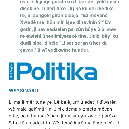
êvarê digihîje gundekî û li ber deriyekî nesîb
disekine. Li derî dixe. Ji jina ku derî vedike
re, bi dengekî giran dibêje: “Ez mêvanê
Xwedê me, hûn min işev dihevînin ? ” Ev
gotin, ji nav sedsalan parzûn bûye û bi xwe
re ewlehî û teslîmiyetekê tîne. Jinik, bêyî ku
dudil bibe, dibêje “Li ser seran û her du
çavan,” û wî vedixwîne hundur.
WEYSÎ VARLI
Li malê mêr tune ye. Lê belê, urf û edet ji dîwarên
wê malê qahîmtir in. Jinik dema xizmeta mêvan
dike, hem hurmetê hem jî mesafeya xwe diparêze.
Sifre tê amadekirin. Wê demê kurê malê yê piçûk jî