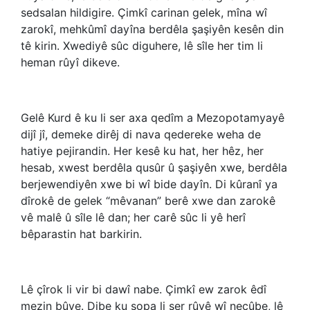
sedsalan hildigire. Çimkî carinan gelek, mîna wî
zarokî, mehkûmî dayîna berdêla şaşiyên kesên din
tê kirin. Xwediyê sûc diguhere, lê sîle her tim li
heman rûyî dikeve.
Gelê Kurd ê ku li ser axa qedîm a Mezopotamyayê
dijî jî, demeke dirêj di nava qedereke weha de
hatiye pejirandin. Her kesê ku hat, her hêz, her
hesab, xwest berdêla qusûr û şaşiyên xwe, berdêla
berjewendiyên xwe bi wî bide dayîn. Di kûranî ya
dîrokê de gelek “mêvanan” berê xwe dan zarokê
vê malê û sîle lê dan; her carê sûc li yê herî
bêparastin hat barkirin.
Lê çîrok li vir bi dawî nabe. Çimkî ew zarok êdî
mezin bûye. Dibe ku şopa li ser rûyê wî neçûbe, lê