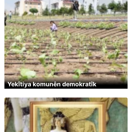
Yekîtiya komunên demokratîk