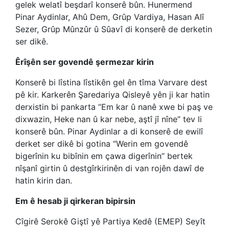
gelek welatî beşdarî konserê bûn. Hunermend
Pinar Aydinlar, Ahû Dem, Grûp Vardiya, Hasan Alî
Sezer, Grûp Mûnzûr û Sûavî di konserê de derketin
ser dikê.
Êrîşên ser govendê şermezar kirin
Konserê bi lîstina lîstikên gel ên tîma Varvare dest
pê kir. Karkerên Şaredariya Qisleyê yên ji kar hatin
derxistin bi pankarta “Em kar û nanê xwe bi paş ve
dixwazin, Heke nan û kar nebe, aştî jî nîne” tev li
konserê bûn. Pinar Aydinlar a di konserê de ewilî
derket ser dikê bi gotina “Werin em govendê
bigerînin ku bibînin em çawa digerînin” bertek
nîşanî girtin û
destgîrkirinên di van rojên dawî de
hatin kirin dan.
Em ê hesab ji qirkeran bipirsin
Cîgirê Serokê Giştî yê Partiya Kedê (EMEP) Seyît