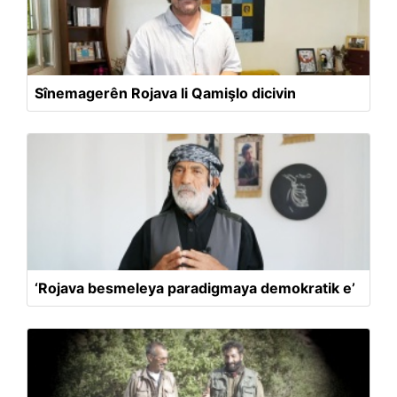
Sînemagerên Rojava li Qamişlo dicivin
‘Rojava besmeleya paradigmaya demokratik e’