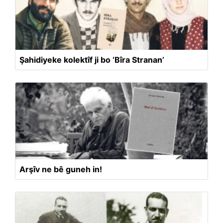
Şahidiyeke kolektîf ji bo ‘Bîra Stranan’
Arşîv ne bê guneh in!