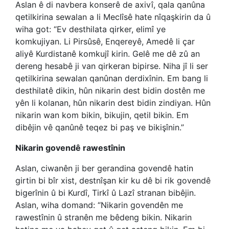
Aslan ê di navbera konserê de axivî, qala qanûna
qetilkirina sewalan a li Meclîsê hate nîqaşkirin da û
wiha got: “Ev desthilata qirker, elimî ye
komkujiyan. Li Pirsûsê, Enqereyê, Amedê li çar
aliyê Kurdistanê komkujî kirin. Gelê me dê zû an
dereng hesabê ji van qirkeran bipirse. Niha jî li ser
qetilkirina sewalan qanûnan derdixînin. Em bang li
desthilatê dikin, hûn nikarin dest bidin dostên me
yên li kolanan, hûn nikarin dest bidin zindiyan. Hûn
nikarin wan kom bikin, bikujin, qetil bikin. Em
dibêjin vê qanûnê teqez bi paş ve bikişînin.”
Nikarin govendê rawestînin
Aslan, ciwanên ji ber gerandina govendê hatin
girtin bi bîr xist, destnîşan kir ku dê bi rik govendê
bigerînin û bi
Kurdî, Tirkî û Lazî stranan bibêjin.
Aslan, wiha domand: “Nikarin govendên me
r
awestînin û stranên me bêdeng bikin. Nikarin