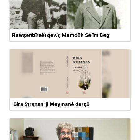
Rewşenbîrekî qewî; Memdûh Selîm Beg
‘Bîra Stranan’ ji Meymanê derçû