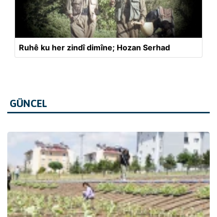
Ruhê ku her zindî dimîne; Hozan Serhad
GÜNCEL