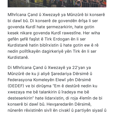
Mîhrîcana Çand û Xwezayê ya Mûnzûrê bi konserê
bi dawî bû. Di konserê de govendên
êrîşa li ser
govenda Kurdî hate şermezarkirin, hate gotin
kesek nikare govenda Kurdî rawestîne. Her wiha
gefên şefê faşîst ê Tirk Erdogan ên li ser
Kurdistanê hatin bibîrxistin û hate gotin ew ê rê
nedin polîtîkayên dagirkeriyê yên Tirk ên li ser
Kurdistanê.
Di Mîhrîcana Çand û Xwezayê ya 22’yan ya
Mûnzûrê de
ku ji aliyê Şaredariya Dêrsimê û
Federasyona Komeleyên Elewî yên Dêrsimê
(DEDEF) ve bi dirûşma “Em ê destûrê nedin ku
xwezaya me bê talankirin û îradeya me bê
desteserkirin” hate lidarxistin, di roja 4’emîn de bi
konserê bi dawî bû. Hevşaredarên Dêrsimê,
nûnerên rêxistinên sivîl ên civakî û partiyên siyasî û