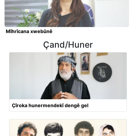
Mîhrîcana xwebûnê
Çand/Huner
Çîroka hunermendekî dengê gel