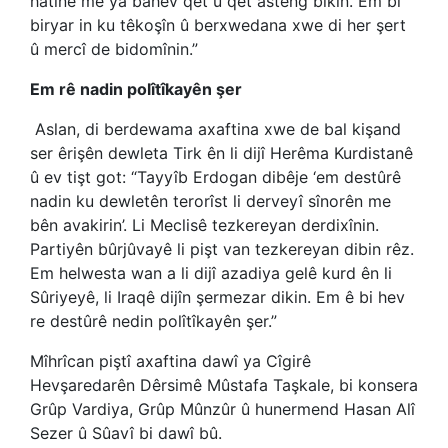
hatine me ya bahev qet û qet asteng bikin. Em bi
biryar in ku têkoşîn û berxwedana xwe di her şert
û mercî de bidomînin.”
Em rê nadin polîtîkayên şer
Aslan, di berdewama axaftina xwe de bal kişand
ser êrişên dewleta
Ti
rk ên li dijî Herêma Kurdistanê
û ev tişt got: “
Tayyîb Erdogan
dibêje ‘em destûrê
nadin ku dewletên terorîst li derveyî sînorên me
bên avakirin’. Li Meclisê tezkereyan derdixînin.
Partiyên bûrjûvayê li pişt van tezkereyan dibin rêz.
Em helwesta wan a li dijî azadiya gelê kurd ên li
Sûriyeyê, li Iraqê dijîn şermezar dikin. Em ê bi hev
re destûrê nedin polîtîkayên şer.”
Mîhrîcan piştî axaftina dawî ya Cîgirê
Hevşaredarên Dêrsimê Mûstafa Taşkale, bi konsera
Grûp Vardiya, Grûp Mûnzûr û hunermend Hasan Alî
Sezer û Sûavî bi dawî bû.