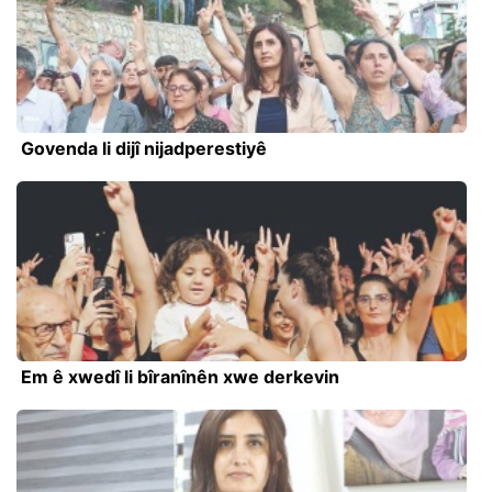
Govenda li dijî nijadperestiyê
Em ê xwedî li bîranînên xwe derkevin