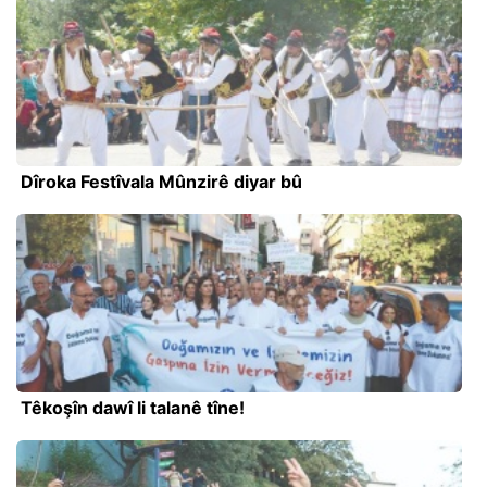
Dîroka Festîvala Mûnzirê diyar bû
Têkoşîn dawî li talanê tîne!