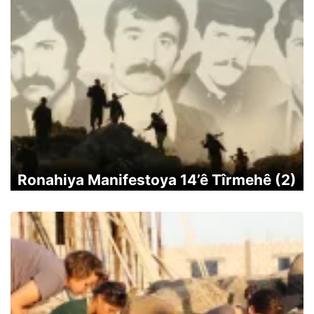
Ronahiya Manifestoya 14’ê Tîrmehê (2)