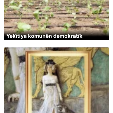
Yekîtiya komunên demokratîk