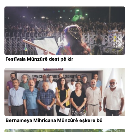
Festîvala Mûnzûrê dest pê kir
Bernameya Mihrîcana Mûnzûrê eşkere bû