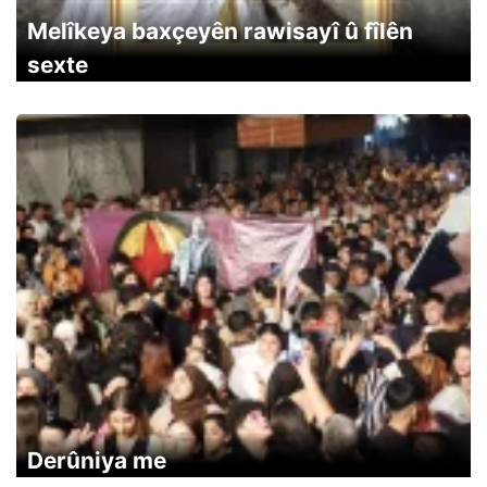
Melîkeya baxçeyên rawisayî û fîlên
sexte
Derûniya me