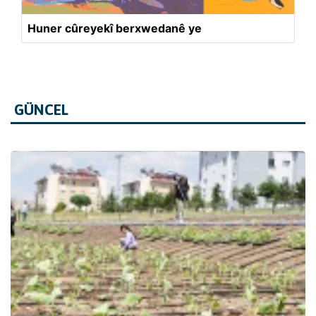
Huner cûreyekî berxwedanê ye
GÜNCEL