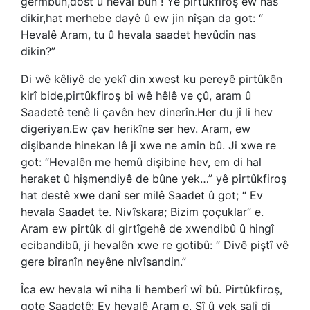
germbûn,dost û heval bûn ! Yê pirtûkfiroş ew nas
dikir,hat merhebe dayê û ew jin nîşan da got: “
Hevalê Aram, tu û hevala saadet hevûdin nas
dikin?”
Di wê kêliyê de yekî din xwest ku pereyê pirtûkên
kirî bide,pirtûkfiroş bi wê hêlê ve çû, aram û
Saadetê tenê li çavên hev dinerîn.Her du jî li hev
digeriyan.Ew çav herikîne ser hev. Aram, ew
dişibande hinekan lê ji xwe ne amin bû. Ji xwe re
got: “Hevalên me hemû dişibine hev, em di hal
heraket û hişmendiyê de bûne yek…” yê pirtûkfiroş
hat destê xwe danî ser milê Saadet û got; “ Ev
hevala Saadet te. Nivîskara; Bizim çoçuklar” e.
Aram ew pirtûk di girtîgehê de xwendibû û hingî
ecibandibû, ji hevalên xwe re gotibû: “ Divê piştî vê
gere bîranîn neyêne nivîsandin.”
Îca ew hevala wî niha li hemberî wî bû. Pirtûkfiroş,
gote Saadetê: Ev hevalê Aram e, Sî û yek salî di