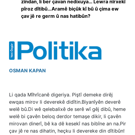
zîndan, li ber çavan nedixuya… Lewra nîrxekî
pîroz dîtibû…Aramê biçûk kî bû û çima ew
çav jê re germ û nas hatibûn?
OSMAN KAPAN
Li qada Mîhrîcanê digeriya. Piştî demeke dirêj
ewqas mirov li deverekê didîtin.Biyanîyên deverê
welê bû.Di wê qelebalixê de serê wî gêj dibû, heme
welê bi çavên beloq derdor temaşe dikir, li çavên
mirovan dinerî, bê ka dê kesekî nas bibîne an na.Pir
çav jê re nas dihatin, heçku li devereke din dîtibûn!