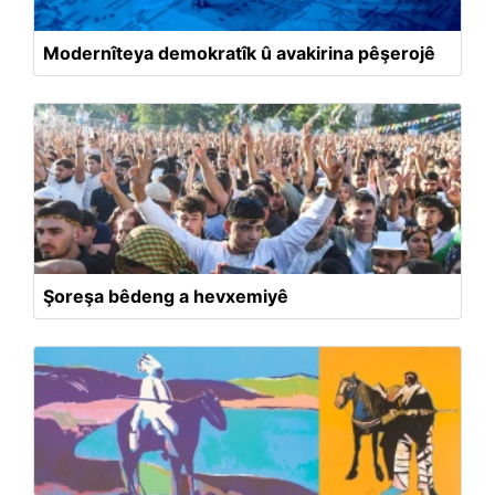
Modernîteya demokratîk û avakirina pêşerojê
Şoreşa bêdeng a hevxemiyê