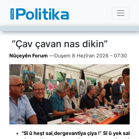
“Çav çavan nas dikin”
Nûçeyên Forum
—
Duşem 8 Hezîran 2026 - 07:30
"Sî û heşt sal,dergevantîya çiya !” Sî û yek sal