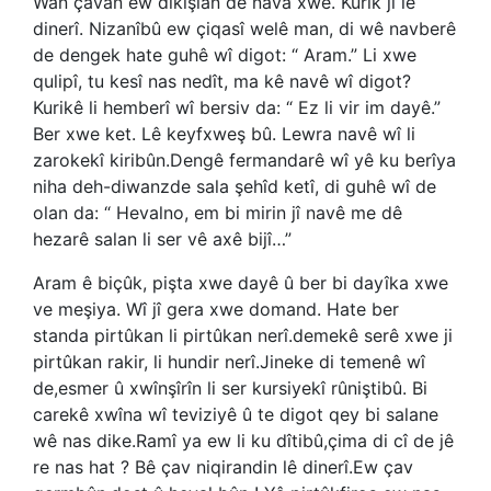
Wan çavan ew dikişian de nava xwe. Kurik jî lê
dinerî. Nizanîbû ew çiqasî welê man, di wê navberê
de dengek hate guhê wî digot: “ Aram.” Li xwe
qulipî, tu kesî nas nedît, ma kê navê wî digot?
Kurikê li hemberî wî bersiv da: “ Ez li vir im dayê.”
Ber xwe ket. Lê keyfxweş bû. Lewra navê wî li
zarokekî kiribûn.Dengê fermandarê wî yê ku berîya
niha deh-diwanzde sala şehîd ketî, di guhê wî de
olan da: “ Hevalno, em bi mirin jî navê me dê
hezarê salan li ser vê axê bijî…”
Aram ê biçûk, pişta xwe dayê û ber bi dayîka xwe
ve meşiya. Wî jî gera xwe domand. Hate ber
standa pirtûkan li pirtûkan nerî.demekê serê xwe ji
pirtûkan rakir, li hundir nerî.Jineke di temenê wî
de,esmer û xwînşîrîn li ser kursiyekî rûniştibû. Bi
carekê xwîna wî teviziyê û te digot qey bi salane
wê nas dike.Ramî ya ew li ku dîtibû,çima di cî de jê
re nas hat ? Bê çav niqirandin lê dinerî.Ew çav