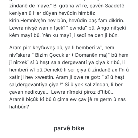
zîndanê de maye.” Bi gotina wî re, çavên Saadetê
keniyan û Her dûyan hevûdin himbêz
kirin.Hemnivşên hev bûn, hevûdin baş fam dikirin.
Lewra nivşê wan nifşekî “ ewnda” bû. Ango nifşekî
kêm mayî bû. Yên ku mayî ji sedî ne deh jî bûn.
Aram pirr keyfxweş bû, ya li hemberî wî, hem
nivîskara “ Bizim Çocuklar ( Domanên ma)” bû hem
jî nîrxekî sî û heşt sala dergevantî ya çiya kiribû, li
hemberî wî bû.Demekê li ser çiya û zîndanê axifîn û
xatir ji hev xwestin. Aram ji xwe re got: “ sî û heşt
sal,dergevantîya çiya !” Sî û yek sal zîndan, li ber
çavan nedixuya… Lewra nîrxekî pîroz dîtibû…
Aramê biçûk kî bû û çima ew çav jê re germ û nas
hatibûn?
parvê bike