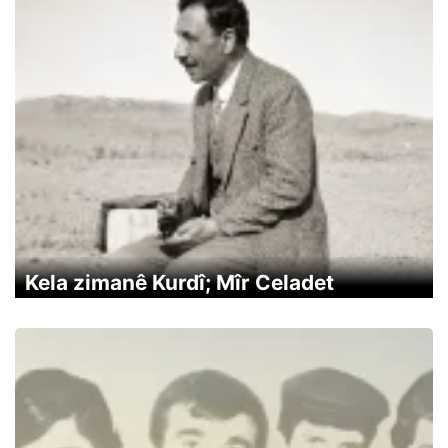
Kela zimanê Kurdî; Mîr Celadet