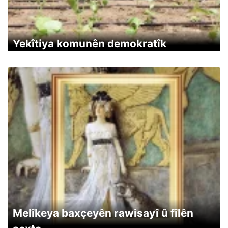
Yekîtiya komunên demokratîk
Melîkeya baxçeyên rawisayî û fîlên