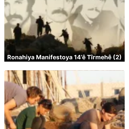
Ronahiya Manifestoya 14’ê Tîrmehê (2)