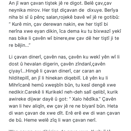
An jî wan çavan tiştek jê re digot. Belê çav,çav
neynika mirov. Her tişt diçavan de
dixuye. Berîya
niha bi sî û pênç salan,rojekê bavê wî jê re gotibû:
“ Kurê min, çav derewan nakin, ew her tiştî bi
nerîna xwe eyan dikin, îca dema ku tu bixwazî yekî
nas bike li çavên wî binere,ew çav dê her tiştî ji te
re bêjin…”
Li çavan dinerî, çavên nas, çavên ku wekî yên wî li
dost û hevalan digerin, çavên zîndanî,çavên
çiyayî…Hingê li çavan dinerî, car caran an
hilditepilî, an jî li hinekan diqebilî. Lê yên ku li
Mihrîcanê hemû xweşbîn bûn, tu kesî dengê xwe
nedikir.Carekê li Kurikekî neh-deh salî qelibî, kurik
awireke dijwar dayê û got: “ Xalo hêdîka.” Çavên
wan li hev aliqîn, ew çav jê re ne biyanî bûn. Heta
di wan çavan de xwe dît. Erê erê ew di wan çavan
de bû. Heme welê zîq li wan çavan nerî.