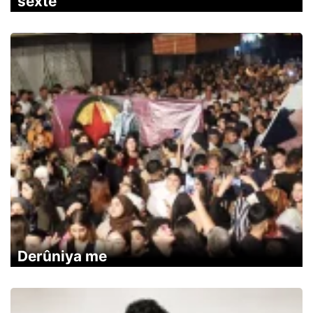
sexte
Derûniya me