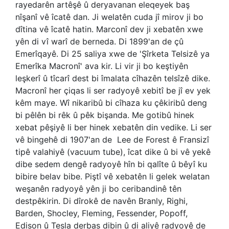
rayedarên artêşê û deryavanan eleqeyek baş
nîşanî vê îcatê dan. Ji welatên cuda jî mirov ji bo
dîtina vê îcatê hatin. Marconî dev ji xebatên xwe
yên di vî warî de berneda. Di 1899'an de çû
Emerîqayê. Di 25 saliya xwe de 'Şîrketa Telsizê ya
Emerîka Macronî' ava kir. Li vir ji bo keştiyên
leşkerî û tîcarî dest bi îmalata cîhazên telsîzê dike.
Macronî her çiqas li ser radyoyê xebitî be jî ev yek
kêm maye. Wî nikaribû bi cîhaza ku çêkiribû deng
bi pêlên bi rêk û pêk bişanda. Me gotibû hinek
xebat pêşiyê li ber hinek xebatên din vedike. Li ser
vê bingehê di 1907'an de
Lee de Forest ê Fransizî
tipê valahiyê (vacuum tube), îcat dike û bi vê yekê
dibe sedem dengê radyoyê hîn bi qalîte û bêyî ku
bibire belav bibe. Piştî vê xebatên li gelek welatan
weşanên radyoyê yên ji bo ceribandinê tên
destpêkirin. Di dîrokê de navên Branly, Righi,
Barden, Shocley, Fleming, Fessender, Popoff,
Edison û Tesla derbas dibin û di aliyê radyoyê de