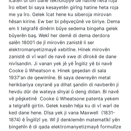
Îcatên di bin banê teknolojiyê de hatine heta roja
îro elbet bi saya kesayetên girîng hatine heta roja
me ya îro. Gelek îcat hene ku siberoja mirovan
hêsan kirine. Ew ber bi pêşveçûnê ve biriye. Dema
em li telgrafê dinêrin bûye sedema bingeha gelek
bûyerên baş. Wekî her demê di dema derdora
salên 1800'î de jî mirovên zanistê li ser
elektromanyetizmayê xebitîne. Hinek mirovên
zanistê di vî warî de navê xwe di dîrokê de dane
nivîsandin. Ji vanan yek jê yê Îngiliz yê bi navê
Cooke û Wheatson e. Hinek geşedan di sala
1937'an de qewimîne. Bi saya dewreyên metal
herikbariya ceyranê ya dihat şandin di navberên ji
hevdu dûr de wateya sînyal û deng didan. Bi navê
vê pêşketinê
Cooke û Wheatsone patenta yekem
a telgrafê girtin. Gelek kesên hêja ku di vî warî de
ked dane hene. Dîsa yek ji vana Maxwell
(1831-
1874) ê Îngilîzî ye. Wî jî denklemên matematîkî yên
bingehîn ê di qada elektromanyetizmayê formulîze