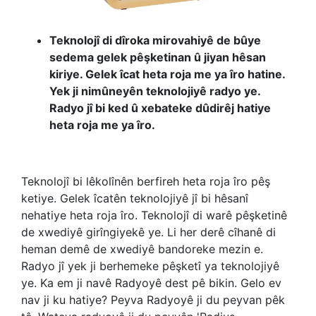
Teknolojî di dîroka mirovahiyê de bûye
sedema gelek pêşketinan û jiyan hêsan
kiriye. Gelek îcat heta roja me ya îro hatine.
Yek ji nimûneyên teknolojiyê radyo ye.
Radyo jî bi ked û xebateke dûdirêj hatiye
heta roja me ya îro.
Teknolojî bi lêkolînên berfireh heta roja îro pêş
ketiye. Gelek îcatên teknolojiyê jî bi hêsanî
nehatiye heta roja îro. Teknolojî di warê pêşketinê
de xwediyê girîngiyekê ye. Li her derê cîhanê di
heman demê de xwediyê bandoreke mezin e.
Radyo jî yek ji berhemeke pêşketî ya teknolojiyê
ye. Ka em ji navê Radyoyê dest pê bikin. Gelo ev
nav ji ku hatiye? Peyva Radyoyê ji du peyvan pêk