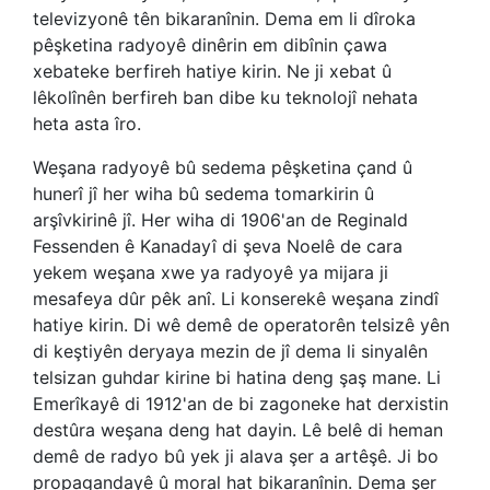
televizyonê tên bikaranînin. Dema em li dîroka
pêşketina radyoyê dinêrin em dibînin çawa
xebateke berfireh hatiye kirin. Ne ji xebat û
lêkolînên berfireh ban dibe ku teknolojî nehata
heta asta îro.
Weşana radyoyê bû sedema pêşketina çand û
hunerî jî her wiha bû sedema tomarkirin û
arşîvkirinê jî. Her wiha di 1906'an de Reginald
Fessenden ê Kanadayî di şeva Noelê de cara
yekem weşana xwe ya radyoyê ya mijara ji
mesafeya dûr pêk anî. Li konserekê weşana zindî
hatiye kirin. Di wê demê de operatorên telsizê yên
di keştiyên deryaya mezin de jî dema li sinyalên
telsizan guhdar kirine bi hatina deng şaş mane. Li
Emerîkayê di 1912'an de bi zagoneke hat derxistin
destûra weşana deng hat dayin. Lê belê di heman
demê de radyo bû yek ji alava şer a artêşê. Ji bo
propagandayê û moral hat bikaranînin. Dema şer