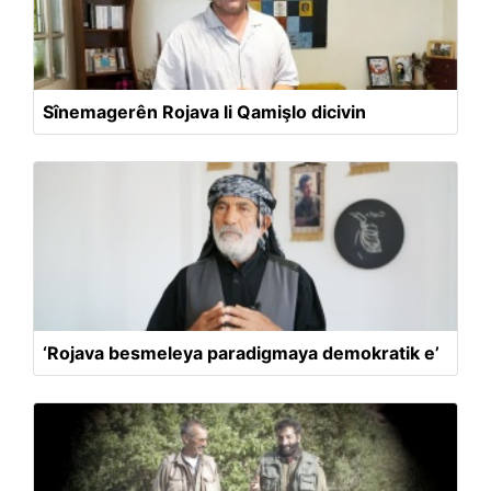
Sînemagerên Rojava li Qamişlo dicivin
‘Rojava besmeleya paradigmaya demokratik e’