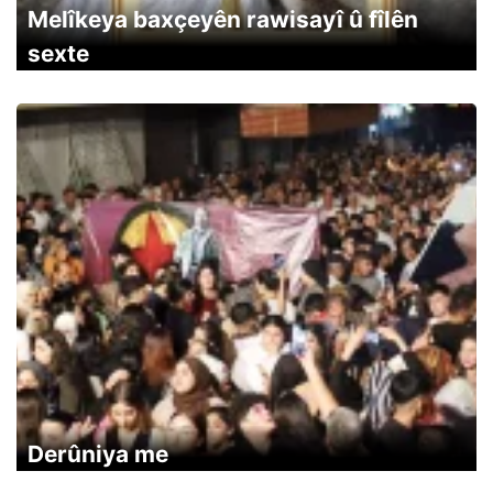
Melîkeya baxçeyên rawisayî û fîlên
sexte
Derûniya me