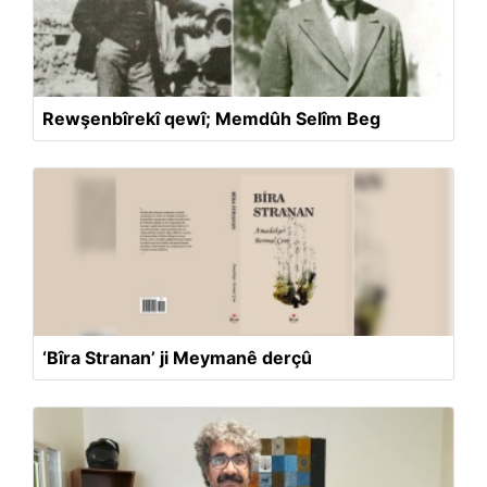
Rewşenbîrekî qewî; Memdûh Selîm Beg
‘Bîra Stranan’ ji Meymanê derçû