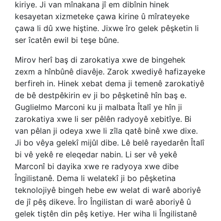
kiriye. Ji van mînakana jî em dibînin hinek
kesayetan xizmeteke çawa kirine û mîrateyeke
çawa li dû xwe hiştine. Jixwe îro gelek pêşketin li
ser îcatên ewil bi teşe bûne.
Mirov herî baş di zarokatiya xwe de bingehek
zexm a hînbûnê diavêje. Zarok xwediyê hafizayeke
berfireh in. Hinek xebat dema ji temenê zarokatiyê
de bê destpêkirin ev ji bo pêşketinê hîn baş e.
Guglielmo Marconi ku ji malbata Îtalî ye hîn ji
zarokatiya xwe li ser pêlên radyoyê xebitîye. Bi
van pêlan ji odeya xwe li zîla qatê binê xwe dixe.
Ji bo vêya gelekî mijûl dibe. Lê belê rayedarên Îtalî
bi vê yekê re eleqedar nabin. Li ser vê yekê
Marconî bi dayika xwe re radyoya xwe dibe
Îngilistanê. Dema li welatekî ji bo pêşketina
teknolojiyê bingeh hebe ew welat di warê aboriyê
de jî pêş dikeve. Îro Îngilistan di warê aboriyê û
gelek tiştên din pêş ketiye. Her wiha li Îngilistanê