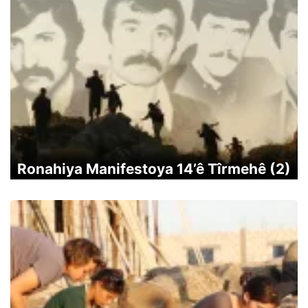
Ronahiya Manifestoya 14’ê Tîrmehê (2)