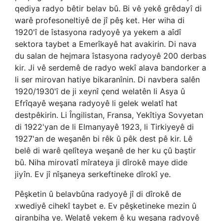
qediya radyo bêtir belav bû. Bi vê yekê grêdayî di
warê profesoneltiyê de jî pêş ket. Her wiha di
1920'î de îstasyona radyoyê ya yekem a aîdî
sektora taybet a Emerîkayê hat avakirin. Di nava
du salan de hejmara îstasyona radyoyê 200 derbas
kir. Ji vê serdemê de radyo wekî alava bandorker a
li ser mirovan hatiye bikaranînin. Di navbera salên
1920/1930'î de ji xeynî çend welatên li Asya û
Efrîqayê weşana radyoyê li gelek welatî hat
destpêkirin. Li Îngilistan, Fransa, Yekîtiya Sovyetan
di 1922'yan de li Elmanyayê 1923, li Tirkiyeyê di
1927'an de weşanên bi rêk û pêk dest pê kir. Lê
belê di warê qelîteya weşanê de her ku çû baştir
bû. Niha mirovatî mîrateya ji dîrokê maye dide
jiyîn. Ev jî nîşaneya serkeftineke dîrokî ye.
Pêşketin û belavbûna radyoyê jî di dîrokê de
xwediyê cihekî taybet e. Ev pêşketineke mezin û
giranbiha ye. Welatê yekem ê ku weşana radyoyê