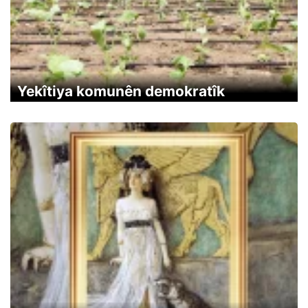
Yekîtiya komunên demokratîk