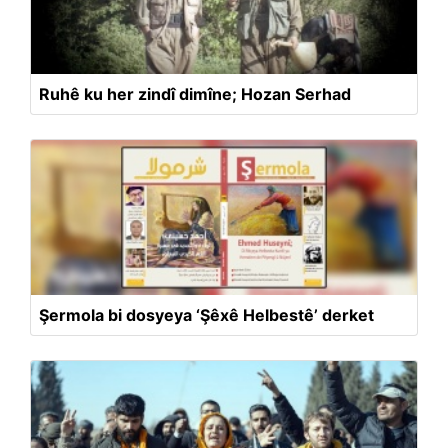
Ruhê ku her zindî dimîne; Hozan Serhad
Şermola bi dosyeya ‘Şêxê Helbestê’ derket