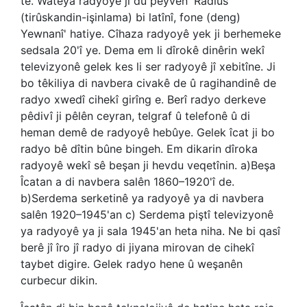
tê. Wateya radyoyê ji du peyvên 'Radius
(tirûskandin-işinlama) bi latînî, fone (deng)
Yewnanî' hatiye. Cîhaza radyoyê yek ji berhemeke
sedsala 20'î ye. Dema em li dîrokê dinêrin wekî
televizyonê gelek kes li ser radyoyê jî xebitîne. Ji
bo têkiliya di navbera civakê de û ragihandinê de
radyo xwedî cihekî girîng e. Berî radyo derkeve
pêdivî ji pêlên ceyran, telgraf û telefonê û di
heman demê de radyoyê hebûye. Gelek îcat ji bo
radyo bê dîtin bûne bingeh. Em dikarin dîroka
radyoyê wekî sê beşan ji hevdu veqetînin. a)Beşa
Îcatan a di navbera salên 1860–1920'î de.
b)Serdema serketinê ya radyoyê ya di navbera
salên 1920–1945'an c) Serdema piştî televizyonê
ya radyoyê ya ji sala 1945'an heta niha. Ne bi qasî
berê jî îro jî radyo di jiyana mirovan de cihekî
taybet digire. Gelek radyo hene û weşanên
curbecur dikin.