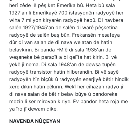
herî zêde lê pêş ket Emerîka bû. Heta bû sala
1927'an li Emerîkayê 700 îstasyonên radyoyê her
wiha 7 milyon kiryarên radyoyê hebû. Di navbera
salên 1927/1945'an de salên di warê pêşketina
radyoyê de salên baş bûn. Frekansên mesafeya
dûr di van salan de di nava welatan de hatin
belavkirin. Bi banda FM'ê di sala 1935'an de
weşaneke bê parazît a bi qelîta hat kirin. Bi vê
yekê jî nema. Di sala 1948'an de dewsa tupên
radyoyê transistor hatin hilberandin. Bi vê sayê
radyoyên hîn biçûk û radyoyên enerjiyê bêtir hindik
xerc dikin hatin çêkirin. Wekî her cîhazan radyo jî
di nava salan de bêtir belav bûye û bandoreke
mezin li ser mirovan kiriye. Ev bandor heta roja me
ya îro jî dewam dike.
NAVENDA NÛÇEYAN