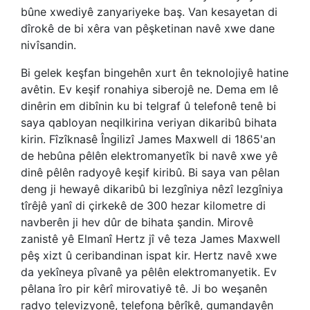
bûne xwediyê zanyariyeke baş. Van kesayetan di
dîrokê de bi xêra van pêşketinan navê xwe dane
nivîsandin.
Bi gelek keşfan bingehên xurt ên teknolojiyê hatine
avêtin. Ev keşif ronahiya siberojê ne. Dema em lê
dinêrin em dibînin ku bi telgraf û telefonê tenê bi
saya qabloyan neqilkirina veriyan dikaribû bihata
kirin. Fîzîknasê Îngilizî James Maxwell di 1865'an
de hebûna pêlên elektromanyetîk bi navê xwe yê
dinê pêlên radyoyê keşif kiribû. Bi saya van pêlan
deng ji hewayê dikaribû bi lezgîniya nêzî lezgîniya
tîrêjê yanî di çirkekê de 300 hezar kilometre di
navberên ji hev dûr de bihata şandin. Mirovê
zanistê yê Elmanî Hertz jî vê teza James Maxwell
pêş xizt û ceribandinan ispat kir. Hertz navê xwe
da yekîneya pîvanê ya pêlên elektromanyetik. Ev
pêlana îro pir kêrî mirovatiyê tê. Ji bo weşanên
radyo televizyonê, telefona bêrîkê, qumandayên