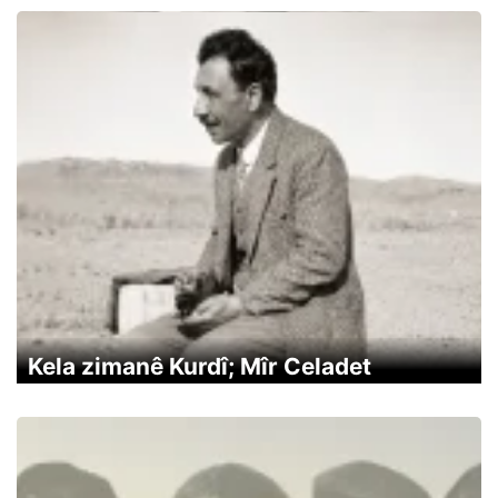
Kela zimanê Kurdî; Mîr Celadet