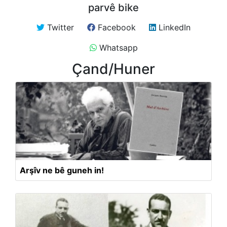
parvê bike
Twitter
Facebook
LinkedIn
Whatsapp
Çand/Huner
Arşîv ne bê guneh in!