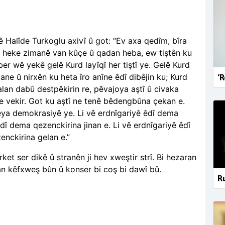
Halîde Turkoglu axivî û got: “Ev axa qedîm, bîra
u; heke zimanê van kûçe û qadan heba, ew tiştên ku
ber wê yekê gelê Kurd layîqî her tiştî ye. Gelê Kurd
ane û nirxên ku heta îro anîne êdî dibêjin ku; Kurd
‘R
lan dabû destpêkirin re, pêvajoya aştî û civaka
e vekir. Got ku aştî ne tenê bêdengbûna çekan e.
leya demokrasiyê ye. Li vê erdnîgariyê êdî dema
dî dema qezenckirina jinan e. Li vê erdnîgariyê êdî
nckirina gelan e.”
ket ser dikê û stranên ji hev xweştir strî. Bi hezaran
lan kêfxweş bûn û konser bi coş bi dawî bû.
Ru