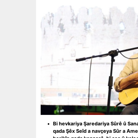
Bi hevkariya Şaredariya Sûrê û San
qada Şêx Seîd a navçeya Sûr a Amed