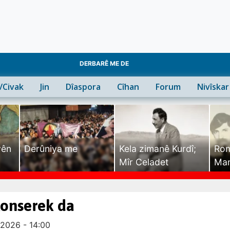
DERBARÊ ME DE
n/Civak
Jin
Dîaspora
Cîhan
Forum
Nivîskar
yên
Derûniya me
Kela zimanê Kurdî;
Ron
Mîr Celadet
Man
Tîr
konserek da
2026 - 14:00