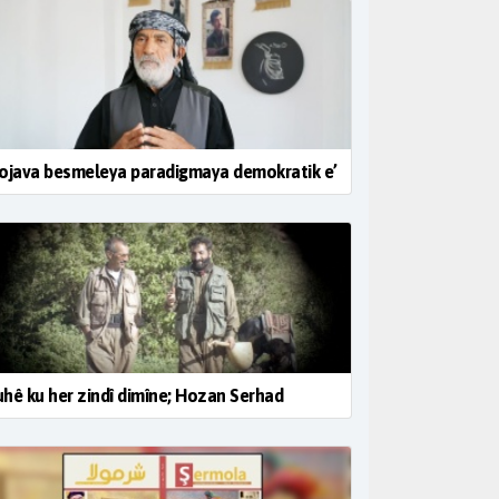
ojava besmeleya paradigmaya demokratik e’
hê ku her zindî dimîne; Hozan Serhad