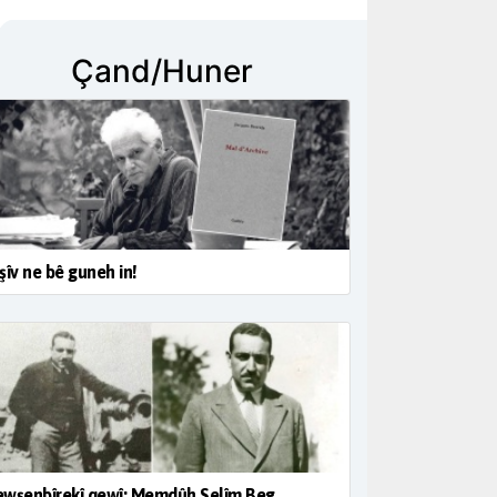
Çand/Huner
şîv ne bê guneh in!
wşenbîrekî qewî; Memdûh Selîm Beg