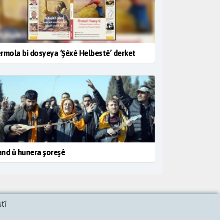
rmola bi dosyeya ‘Şêxê Helbestê’ derket
nd û hunera şoreşê
tî