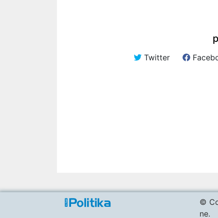
p
Twitter
Faceb
© Co
ne.