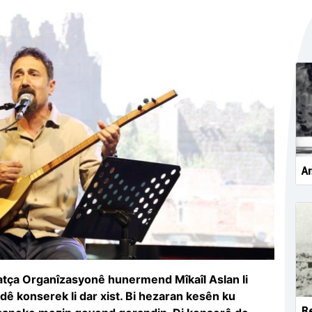
Ar
atça Organîzasyonê hunermend Mîkaîl Aslan li
ê konserek li dar xist. Bi hezaran kesên ku
Re