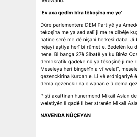
netewand.”
‘Ev axa qedîm bîra têkoşîna me ye’
Dûre parlementera DEM Partiyê ya Amedê 
tekoşîna me ya sed salî ji me re dibêje k
hatine serê me dê nîşani herkesî daba. Ji 
hêjayî aştiya herî bi rûmet e. Bedelên ku d
hene. Bi banga 27ê Sibatê ya ku Birêz Oca
demokratîk qadeke nû ya têkoşînê ji me r
Meseleya herî bingehîn a vî welatî, mese
qezenckirina Kurdan e. Li vê erdnîgariyê ê
dema qezenckirina ciwanan e û dema qeze
Piştî axaftinan hunermend Mikaîl Aslan der
welatiyên li qadê li ber stranên Mikaîl As
NAVENDA NÛÇEYAN