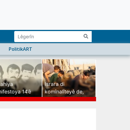
PolitikART
ahiya
Israra di
ifestoya 14’ê
komînalîteyê de,
mehê (2)
israra mirovatiyê ye