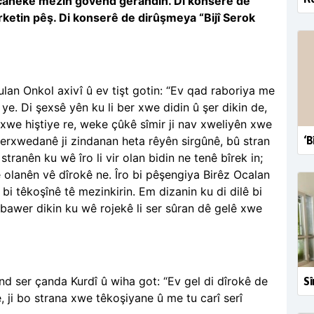
ecaneke mezin govend gerandin. Di konserê de
rketin pêş. Di konserê de dirûşmeya “Bijî Serok
an Onkol axivî û ev tişt gotin: “Ev qad raboriya me
e. Di şexsê yên ku li ber xwe didin û şer dikin de,
xwe hiştiye re, weke çûkê sîmir ji nav xweliyên xwe
‘B
 berxwedanê ji zindanan heta rêyên sirgûnê, bû stran
stranên ku wê îro li vir olan bidin ne tenê bîrek in;
e olanên vê dîrokê ne. Îro bi pêşengiya Birêz Ocalan
bi têkoşînê tê mezinkirin. Em dizanin ku di dilê bi
awer dikin ku wê rojekê li ser sûran dê gelê xwe
d ser çanda Kurdî û wiha got: “Ev gel di dîrokê de
Sî
 ji bo strana xwe têkoşiyane û me tu carî serî