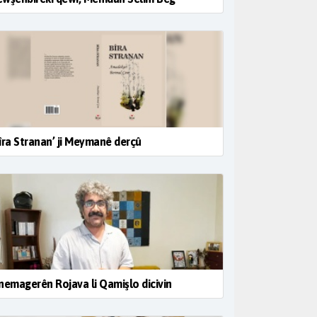
îra Stranan’ ji Meymanê derçû
nemagerên Rojava li Qamişlo dicivin