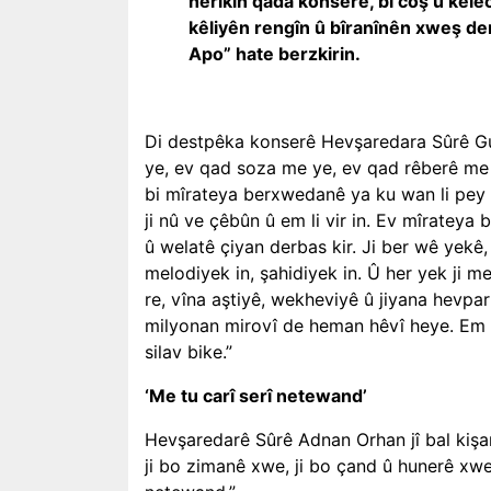
herikîn qada konserê, bi coş û kel
kêliyên rengîn û bîranînên xweş de
Apo” hate berzkirin.
Di destpêka konserê Hevşaredara Sûrê Gul
ye, ev qad soza me ye, ev qad rêberê me y
bi mîrateya berxwedanê ya ku wan li pey 
ji nû ve çêbûn û em li vir in. Ev mîrateya
û welatê çiyan derbas kir. Ji ber wê yekê, 
melodiyek in, şahidiyek in. Û her yek ji m
re, vîna aştiyê, wekheviyê û jiyana hevpar 
milyonan mirovî de heman hêvî heye. Em b
silav bike.”
‘Me tu carî serî netewand’
Hevşaredarê Sûrê Adnan Orhan jî bal kişan
ji bo zimanê xwe, ji bo çand û hunerê xwe,