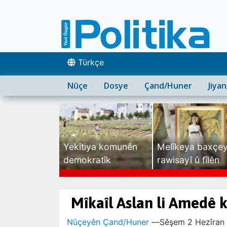
Türkçe
Nûçe
Dosye
Çand/Huner
Jiya
Yekîtiya komunên
Melîkeya baxçe
demokratîk
rawisayî û fîlên
sexte
Mîkaîl Aslan li Amedê 
Nûçeyên Çand/Huner
—
Sêşem 2 Hezîran 