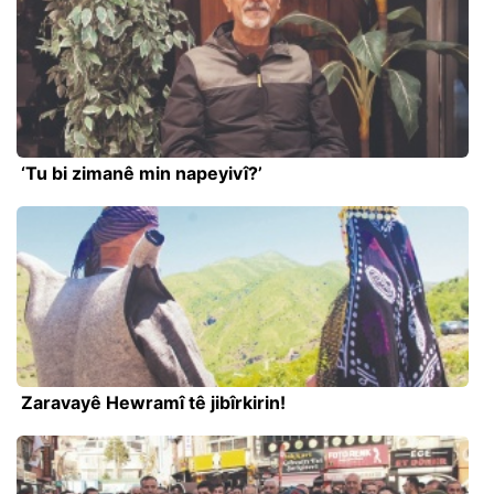
‘Tu bi zimanê min napeyivî?’
Zaravayê Hewramî tê jibîrkirin!