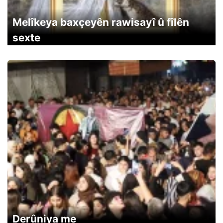
Melîkeya baxçeyên rawisayî û fîlên
sexte
Derûniya me