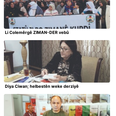
Li Colemêrgê ZIMAN-DER vebû
Diya Ciwan; helbestên weke derziyê