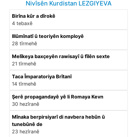
Nivîsên Kurdistan LEZGIYEVA
Birîna kûr a dîrokê
4 tebaxê
Illûmînatî û teoriyên komployê
28 tîrmehê
Melîkeya baxçeyên rawisayî û fîlên sexte
21 tîrmehê
Taca Împaratoriya Brîtanî
14 tîrmehê
Şerê propagandayê yê li Romaya Kevn
30 hezîranê
Mînaka berpirsiyarî di navbera hebûn û
tunebûnê de
23 hezîranê