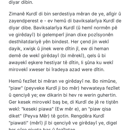
diyar dibin.
Zimanê Kurdî di bin serdestiya mêran de ye, alîgir û
zayendperest e - ev hemû di baviksalarîya Kurdî de
diyar dibe. Baviksalarîya Kurdî (û hemî normên pê
ve girêdayî) bi gelemperî jinan dixe pozîsyonên
desthilatdariyê yên bindest. Her çend jin wekî
dayik, xwişk û jinek were dîtin jî, ew di heman
demê de wekî girêdayî (bi mêrekî), qels û bi
awayekî eşkere hestiyar tê dîtin, li şûna ku wekî
mirovekî xweser bi îradeya azad were dîtin.
Hemû fezîlet bi mêran ve girêdayî ne. Bo nimûne,
"piaw" (peyveke Kurdî ji bo mêr) hevwateya fezîlet
û qenciyê ye; ew dikarin bi hev re werin guhertin.
Ger kesek mirovekî baş be, di Kurdî de jê re tiştên
wekî: "keseki piawa" (Ew mêr e), an "piaw qisa
diket" (Peyva Mêr) tê gotin. Rengdêra Kurdî
"piawati" (mêrî) jî bi qenciyê ve girêdayî ye, digel
her cûre niyeta baş û fezîletan.