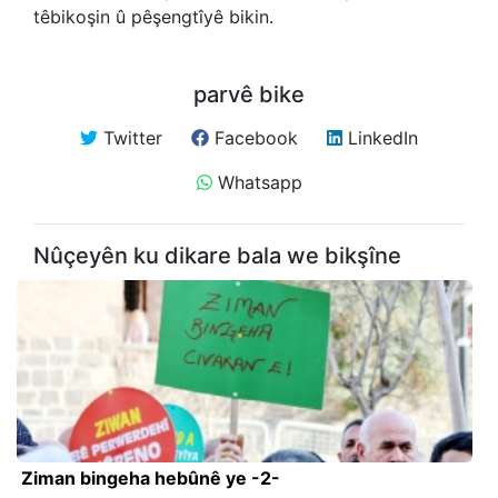
têbikoşin û pêşengtîyê bikin.
parvê bike
Twitter
Facebook
LinkedIn
Whatsapp
Nûçeyên ku dikare bala we bikşîne
Ziman bingeha hebûnê ye -2-