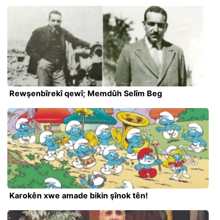
Rewşenbîrekî qewî; Memdûh Selîm Beg
Karokên xwe amade bikin şînok tên!