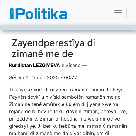
Zayendperestîya di
zimanê me de
Kurdistan LEZGIYEVA
nivîsand —
Sêşem 1 Tîrmeh 2025 - 00:27
Têkilîyeke xurt di navbera raman û ziman de heye.
Peyvên devkî û nivîskî sembolên ramanên me ne.
Ziman ne tenê amûrek e ku em di jiyana xwe ya
rojane de bi hev re têkilî daynin, ziman, berevajî vê,
pir zêdetir e. Ziman bi hebûna me wekî mirov ve
girêdayî ye. Ji ber ku hebûna me, raman û ramanên
me hemî di zimanê me de diyar dibin, em di