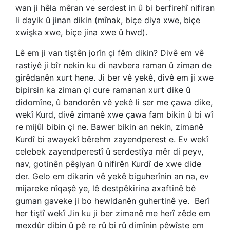
wan ji hêla mêran ve serdest in û bi berfirehî nifiran
li dayik û jinan dikin (mînak, biçe diya xwe, biçe
xwişka xwe, biçe jina xwe û hwd).
Lê em ji van tiştên jorîn çi fêm dikin? Divê em vê
rastiyê ji bîr nekin ku di navbera raman û ziman de
girêdanên xurt hene. Ji ber vê yekê, divê em ji xwe
bipirsin ka ziman çi cure ramanan xurt dike û
didomîne, û bandorên vê yekê li ser me çawa dike,
wekî Kurd, divê zimanê xwe çawa fam bikin û bi wî
re mijûl bibin çi ne. Bawer bikin an nekin, zimanê
Kurdî bi awayekî bêrehm zayendperest e. Ev wekî
celebek zayendperestî û serdestîya mêr di peyv,
nav, gotinên pêşiyan û nifirên Kurdî de xwe dide
der. Gelo em dikarin vê yekê biguherînin an na, ev
mijareke nîqaşê ye, lê destpêkirina axaftinê bê
guman gaveke ji bo hewldanên guhertinê ye.
Berî
her tiştî wekî Jin ku ji ber zimanê me herî zêde em
mexdûr dibin û pê re rû bi rû dimînin pêwîste em