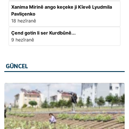
Xanima Mirinê ango keçeke ji Kîevê Lyudmila
Pavliçenko
18 hezîranê
Çend gotin li ser Kurdbûnê...
9 hezîranê
GÜNCEL