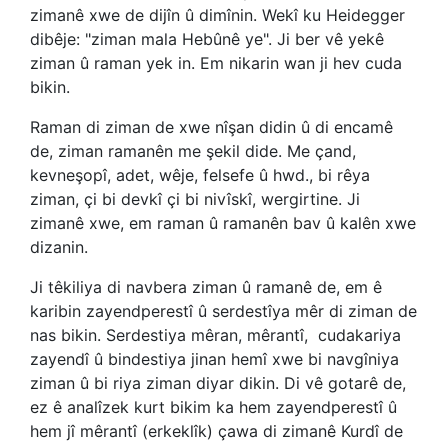
zimanê xwe de dijîn û dimînin. Wekî ku Heidegger
dibêje: "ziman mala Hebûnê ye". Ji ber vê yekê
ziman û raman yek in. Em nikarin wan ji hev cuda
bikin.
Raman di ziman de xwe nîşan didin û di encamê
de, ziman ramanên me şekil dide. Me çand,
kevneşopî, adet, wêje, felsefe û hwd., bi rêya
ziman, çi bi devkî çi bi nivîskî, wergirtine. Ji
zimanê xwe, em raman û ramanên bav û kalên xwe
dizanin.
Ji têkiliya di navbera ziman û ramanê de, em ê
karibin zayendperestî û serdestîya mêr di ziman de
nas bikin. Serdestiya mêran, mêrantî,
cudakariya
zayendî û bindestiya jinan hemî xwe bi navgîniya
ziman û bi riya ziman diyar dikin. Di vê gotarê de,
ez ê analîzek kurt bikim ka hem zayendperestî û
hem jî mêrantî (erkeklîk) çawa di zimanê Kurdî de