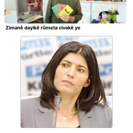
Zimanê dayikê rûmeta civakê ye