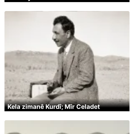
Kela zimanê Kurdî; Mîr Celadet