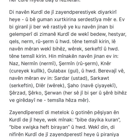
Di navên Kurdî de jî zayendperestiyek diyarkirî
heye - û bê guman xurtkirina serdestîya mêr e. Ev
bi giranî ji ber wê rastiyê ye ku navên jinan bi
gelemperî di zimanê Kurdî de wekî bedew, hestyar,
qels, nerm, rû-şerm û hwd. têne temsîl kirin, lê
navên mêran wekî bihêz, wêrek, serkeftî û hwd.
têne temsîl kirin. Hin mînakên navên jinan ev in:
Naz, Nermîn (nermî), Şermîn (rû-şerm), Knêr
(cureyek kulîlk), Gulabax (gul), û hwd. Berevajî vê,
navên mêran ev in: Sardar (ustad), Sarkawt
(serkeftin), Dlêr (wêrek), Şaho (navê çiyayekî),
Şêrzad, Şêrko, Şerwan (her sê jî bi şer û şêrê bihêz
ve girêdayî ne - temsîla hêza mêr).
Zayendîperestî di metelok û gotinên pêşiyan ên
Kurdî de jî heye, wek mînak: ‘’bibe dayika kuran’’,
‘’bibe xwişka heft birayan’’ û hwd. Wekî din, di
nifirên Kurdî de jî zayendperestî heye û piraniya