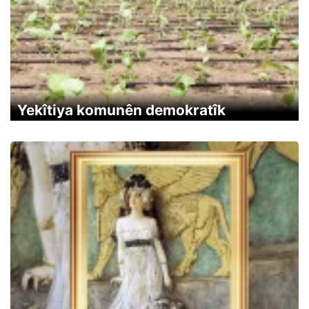
Yekîtiya komunên demokratîk