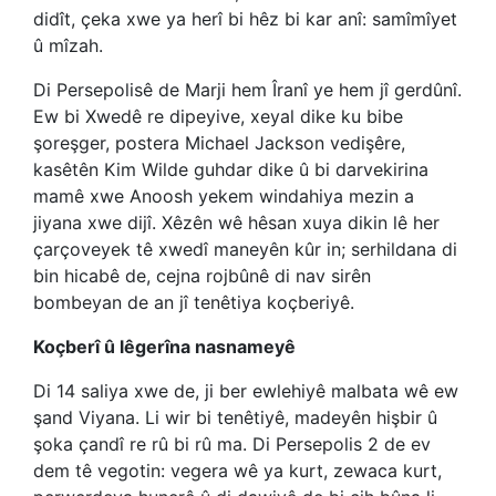
didît, çeka xwe ya herî bi hêz bi kar anî: samîmîyet
û mîzah.
Di Persepolisê de Marji hem Îranî ye hem jî gerdûnî.
Ew bi Xwedê re dipeyive, xeyal dike ku bibe
şoreşger, postera Michael Jackson vedişêre,
kasêtên Kim Wilde guhdar dike û bi darvekirina
mamê xwe Anoosh yekem windahiya mezin a
jiyana xwe dijî. Xêzên wê hêsan xuya dikin lê her
çarçoveyek tê xwedî maneyên kûr in; serhildana di
bin hicabê de, cejna rojbûnê di nav sirên
bombeyan de an jî tenêtiya koçberiyê.
Koçberî û lêgerîna nasnameyê
Di 14 saliya xwe de, ji ber ewlehiyê malbata wê ew
şand Viyana. Li wir bi tenêtiyê, madeyên hişbir û
şoka çandî re rû bi rû ma. Di Persepolis 2 de ev
dem tê vegotin: vegera wê ya kurt, zewaca kurt,