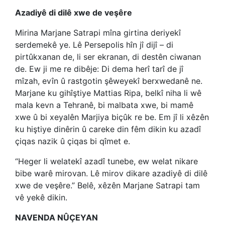
Azadiyê di dilê xwe de veşêre
Mirina Marjane Satrapi mîna girtina deriyekî
serdemekê ye. Lê Persepolis hîn jî dijî – di
pirtûkxanan de, li ser ekranan, di destên ciwanan
de. Ew ji me re dibêje: Di dema herî tarî de jî
mîzah, evîn û rastgotin şêweyekî berxwedanê ne.
Marjane ku gihîştiye Mattias Ripa, belkî niha li wê
mala kevn a Tehranê, bi malbata xwe, bi mamê
xwe û bi xeyalên Marjiya biçûk re be. Em jî li xêzên
ku hiştiye dinêrin û careke din fêm dikin ku azadî
çiqas nazik û çiqas bi qîmet e.
“Heger li welatekî azadî tunebe, ew welat nikare
bibe warê mirovan. Lê mirov dikare azadiyê di dilê
xwe de veşêre.” Belê, xêzên Marjane Satrapi tam
vê yekê dikin.
NAVENDA NÛÇEYAN