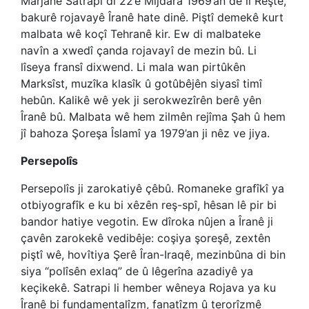
Marjane Satrapi di 22’ê Mijdara 1969’an de li Reştê,
bakurê rojavayê Îranê hate dinê. Piştî demekê kurt
malbata wê koçî Tehranê kir. Ew di malbateke
navîn a xwedî çanda rojavayî de mezin bû. Li
lîseya fransî dixwend. Li mala wan pirtûkên
Marksîst, muzîka klasîk û gotûbêjên siyasî timî
hebûn. Kalikê wê yek ji serokwezîrên berê yên
Îranê bû. Malbata wê hem zilmên rejîma Şah û hem
jî bahoza Şoreşa Îslamî ya 1979’an ji nêz ve jiya.
Persepolîs
Persepolîs ji zarokatiyê çêbû. Romaneke grafîkî ya
otbiyografîk e ku bi xêzên reş-spî, hêsan lê pir bi
bandor hatiye vegotin. Ew dîroka nûjen a Îranê ji
çavên zarokekê vedibêje: coşiya şoreşê, zextên
piştî wê, hovîtiya Şerê Îran-Iraqê, mezinbûna di bin
siya “polîsên exlaq” de û lêgerîna azadiyê ya
keçikekê. Satrapi li hember wêneya Rojava ya ku
Îranê bi fundamentalîzm, fanatîzm û terorîzmê