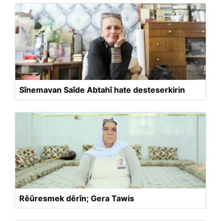
Sînemavan Saîde Abtahî hate desteserkirin
Rêûresmek dêrîn; Gera Tawis