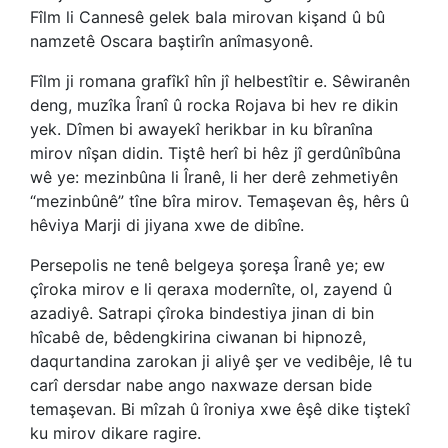
Fîlm li Cannesê gelek bala mirovan kişand û bû
namzetê Oscara baştirîn anîmasyonê.
Fîlm ji romana grafîkî hîn jî helbestîtir e. Sêwiranên
deng, muzîka Îranî û rocka Rojava bi hev re dikin
yek. Dîmen bi awayekî herikbar in ku bîranîna
mirov nîşan didin. Tiştê herî bi hêz jî gerdûnîbûna
wê ye: mezinbûna li Îranê, li her derê zehmetiyên
“mezinbûnê” tîne bîra mirov. Temaşevan êş, hêrs û
hêviya Marji di jiyana xwe de dibîne.
Persepolis ne tenê belgeya şoreşa Îranê ye; ew
çîroka mirov e li qeraxa modernîte, ol, zayend û
azadiyê. Satrapi çîroka bindestiya jinan di bin
hîcabê de, bêdengkirina ciwanan bi hipnozê,
daqurtandina zarokan ji aliyê şer ve vedibêje, lê tu
carî dersdar nabe ango naxwaze dersan bide
temaşevan. Bi mîzah û îroniya xwe êşê dike tiştekî
ku mirov dikare ragire.