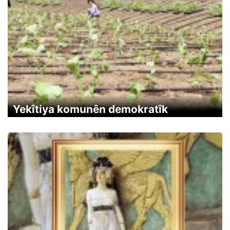
Yekîtiya komunên demokratîk