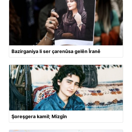
Bazirganiya li ser çarenûsa gelên Îranê
Şoreşgera kamil; Mizgîn