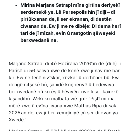
Mirina Marjane Satrapi mîna girtina deriyekî
serdemekê ye. Lê Persepolis hîn jî dijî – di
pirtûkxanan de, li ser ekranan, di destên
ciwanan de. Ew ji me re dibêje: Di dema herî
tarî de jî mîzah, evîn û rastgotin şêweyekî
berxwedanê ne.
Marjane Satrapi di 4’ê Hezîrana 2026’an de (duh) li
Parîsê di 56 saliya xwe de konê xwe ji nav me bar
kir. Ew ne tenê nivîskar, xêzkar û derhêner bû. Ew
dengê nifşekê bû, şahidê koçberiyê û bedewiya
berxwedanê bû ku êş û hêviyên xwe li ser kaxezê
kişandibû. Wekî ku malbata wê got: “Piştî mirina
mêrê xwe û evîna jiyana xwe Mattias Ripa di sala
2025’an de, ew ji ber xemgîniyê çû ser dilovaniya
Xwedê.”