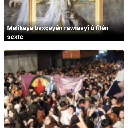
Melîkeya baxçeyên rawisayî û fîlên
sexte