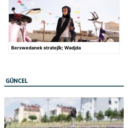
Berxwedanek stratejîk; Wadjda
GÜNCEL