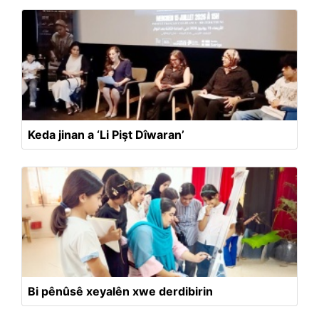
Keda jinan a ‘Li Pişt Dîwaran’
Bi pênûsê xeyalên xwe derdibirin