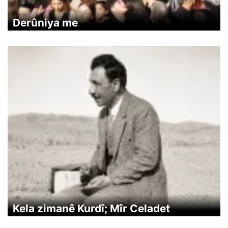
Derûniya me
Kela zimanê Kurdî; Mîr Celadet