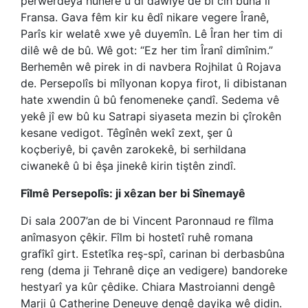
perwerdeya hunerê û di dawiyê de bi cih bûna li
Fransa. Gava fêm kir ku êdî nikare vegere Îranê,
Parîs kir welatê xwe yê duyemîn. Lê Îran her tim di
dilê wê de bû. Wê got: “Ez her tim Îranî dimînim.”
Berhemên wê pirek in di navbera Rojhilat û Rojava
de. Persepolîs bi mîlyonan kopya firot, li dibistanan
hate xwendin û bû fenomeneke çandî. Sedema vê
yekê jî ew bû ku Satrapi siyaseta mezin bi çîrokên
kesane vedigot. Têgînên wekî zext, şer û
koçberiyê, bi çavên zarokekê, bi serhildana
ciwanekê û bi êşa jinekê kirin tiştên zindî.
Fîlmê Persepolîs: ji xêzan ber bi Sînemayê
Di sala 2007’an de bi Vincent Paronnaud re fîlma
anîmasyon çêkir. Fîlm bi hostetî ruhê romana
grafîkî girt. Estetîka reş-spî, carinan bi derbasbûna
reng (dema ji Tehranê diçe an vedigere) bandoreke
hestyarî ya kûr çêdike. Chiara Mastroianni dengê
Marji û Catherine Deneuve dengê dayika wê didin.