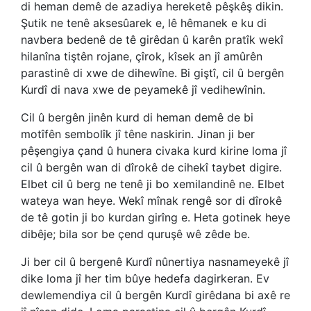
di heman demê de azadiya hereketê pêşkêş dikin.
Şutik ne tenê aksesûarek e, lê hêmanek e ku di
navbera bedenê de tê girêdan û karên pratîk wekî
hilanîna tiştên rojane, çîrok, kîsek an jî amûrên
parastinê di xwe de dihewîne. Bi giştî, cil û bergên
Kurdî di nava xwe de peyamekê jî vedihewînin.
Cil û bergên jinên kurd di heman demê de bi
motîfên sembolîk jî têne naskirin. Jinan ji ber
pêşengiya çand û hunera civaka kurd kirine loma jî
cil û bergên wan di dîrokê de cihekî taybet digire.
Elbet cil û berg ne tenê ji bo xemilandinê ne. Elbet
wateya wan heye. Wekî mînak rengê sor di dîrokê
de tê gotin ji bo kurdan girîng e. Heta gotinek heye
dibêje; bila sor be çend quruşê wê zêde be.
Ji ber cil û bergenê Kurdî nûnertiya nasnameyekê jî
dike loma jî her tim bûye hedefa dagirkeran. Ev
dewlemendiya cil û bergên Kurdî girêdana bi axê re