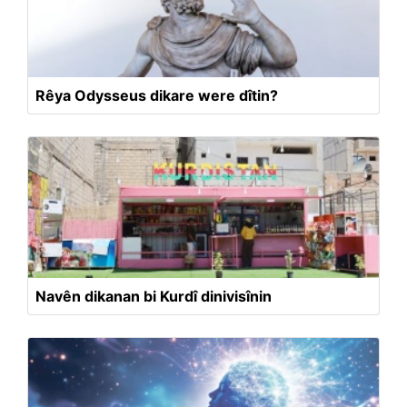
Rêya Odysseus dikare were dîtin?
Navên dikanan bi Kurdî dinivisînin