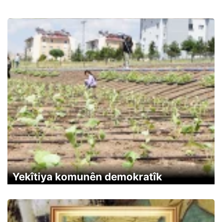
Yekîtiya komunên demokratîk