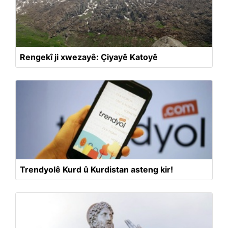
Rengekî ji xwezayê: Çiyayê Katoyê
Trendyolê Kurd û Kurdistan asteng kir!