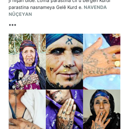
jî nîşan dide. Loma parastina cil û bergên Kurdî
parastina nasnameya Gelê Kurd e.
NAVENDA
NÛÇEYAN
***