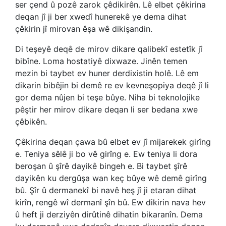
ser çend û pozê zarok çêdikirên. Lê elbet çêkirina
deqan jî ji ber xwedî hunerekê ye dema dihat
çêkirin jî mirovan êşa wê dikişandin.
Di teşeyê deqê de mirov dikare qalibekî estetîk jî
bibîne. Loma hostatiyê dixwaze. Jinên temen
mezin bi taybet ev huner derdixistin holê. Lê em
dikarin bibêjin bi demê re ev kevneşopiya deqê jî li
gor dema nûjen bi teşe bûye. Niha bi teknolojike
pêştir her mirov dikare deqan li ser bedana xwe
çêbikên.
Çêkirina deqan çawa bû elbet ev jî mijarekek girîng
e. Teniya sêlê ji bo vê girîng e. Ew teniya li dora
beroşan û şîrê dayikê bingeh e. Bi taybet şîrê
dayikên ku dergûşa wan keç bûye wê demê girîng
bû. Şîr û dermanekî bi navê heş jî ji etaran dihat
kirîn, rengê wî dermanî şîn bû. Ew dikirin nava hev
û heft ji derziyên dirûtinê dihatin bikaranîn. Dema