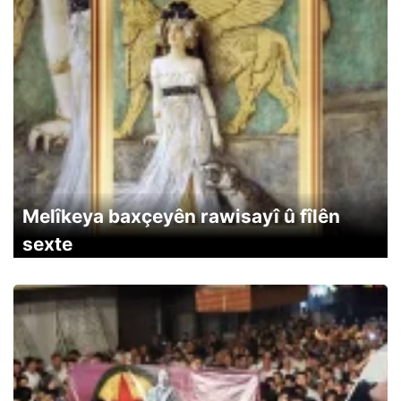
Melîkeya baxçeyên rawisayî û fîlên
sexte