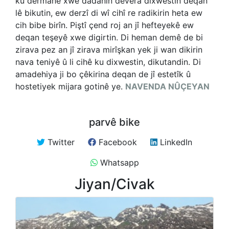
ku dermanê xwe dadanîn devera dixwestin deqan
lê bikutin, ew derzî di wî cihî re radikirin heta ew
cih bibe birîn. Piştî çend roj an jî hefteyekê ew
deqan teşeyê xwe digirtin. Di heman demê de bi
zirava pez an jî zirava mirîşkan yek ji wan dikirin
nava teniyê û li cihê ku dixwestin, dikutandin. Di
amadehiya ji bo çêkirina deqan de jî estetîk û
hostetiyek mijara gotinê ye.
NAVENDA NÛÇEYAN
parvê bike
Twitter
Facebook
LinkedIn
Whatsapp
Jiyan/Civak