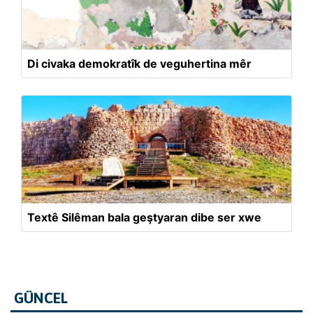
Di civaka demokratîk de veguhertina mêr
Textê Silêman bala geştyaran dibe ser xwe
GÜNCEL