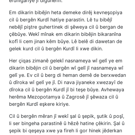
erdnîgariyê jî diguherin.
Em dikarin bibêjin heta demeke dirêj kevneşopiya
cil û bergên Kurdî hatiye parastin. Lê tu bibêjî
nebêjî piştre guhertinek di şêweya cil û bergan de
çêbûye. Wekî mînak em dikarin bibêjin bikaranîna
kofî li cem jinan kêm bûye. Lê belê di dawetan de
gelek kurd cil û bergên Kurdî li xwe dikin.
Her çiqas zimanê gelekî nasnameya wî gelî ye em
dikarin bibêjin cil û bergên wî gelî jî nasnameya wî
gelî ye. Ev cil û berg di heman demê de berxwedan
û dîroka wî gelî ye jî. Di nava jiyaneke xwezayî de
dîroka cil û bergên Kurdî jî bi teşe bûye. Avhewaya
herêma Mezopotamya û Zagrosê jî şêwaza cil û
bergên Kurdî eşkere kiriye.
Cil û bergên mêran jî wekî şal û şepik, şutik û poşî,
li ser bingeha parastinê û hêzê hatine çêkirin. Şal û
şepik bi qeşeya xwe ya fireh li gor hinek jêderkan