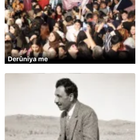
Derûniya me