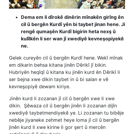
Dema em li dîrokê dinêrin mînakên girîng ên
cil û bergên Kurdî yên bi taybet jinan hene. Ji
rengê qumaşên Kurdî bigirin heta nexş û
kulîlkên li ser wan jî xwediyê kevneşopiyekê
ne.
Gelek cureyên cil û bergên Kurdî hene. Wekî mînak
em dikarin behsa kitana jinên Dêrikî jî bikin.
Hubriyên heqîqî û kitana ku jinên kurd ên Dêrikî li
ser bejna xwe dikin taybet in û bi salan e vê
kevneşopiyê dewam kiriye.
Jinên kurd li zozanan jî cil û bergên xwe li xwe
dikin.
Şêwaza cil û bergên jinên li zozanan dijîn
xwediyê taybetmendiyekê ye. Li zozanan tu bibêje
nebêje jiyaneke zehmet heye loma jî cil û bergên
jinên kurd li xwe kirine li gor şert û mercên