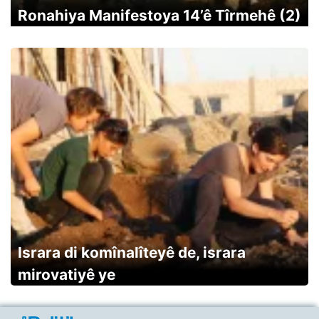
Ronahiya Manifestoya 14’ê Tîrmehê (2)
Israra di komînalîteyê de, israra
mirovatiyê ye