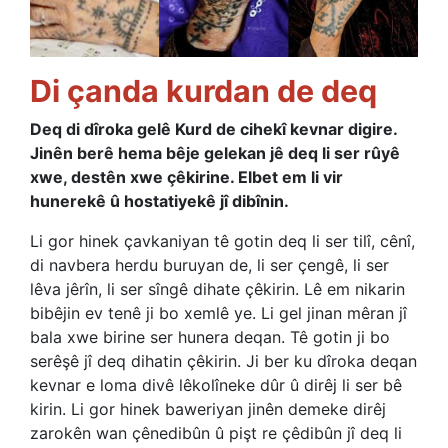
Di çanda kurdan de deq
Deq di dîroka gelê Kurd de cihekî kevnar digire.
Jinên berê hema bêje gelekan jê deq li ser rûyê
xwe, destên xwe çêkirine. Elbet em li vir
hunerekê û hostatiyekê jî dibînin.
Li gor hinek çavkaniyan tê gotin deq li ser tilî, cênî,
di navbera herdu buruyan de, li ser çengê, li ser
lêva jêrîn, li ser sîngê dihate çêkirin. Lê em nikarin
bibêjin ev tenê ji bo xemlê ye. Li gel jinan mêran jî
bala xwe birine ser hunera deqan. Tê gotin ji bo
serêşê jî deq dihatin çêkirin. Ji ber ku dîroka deqan
kevnar e loma divê lêkolîneke dûr û dirêj li ser bê
kirin. Li gor hinek baweriyan jinên demeke dirêj
zarokên wan çênedibûn û pişt re çêdibûn jî deq li