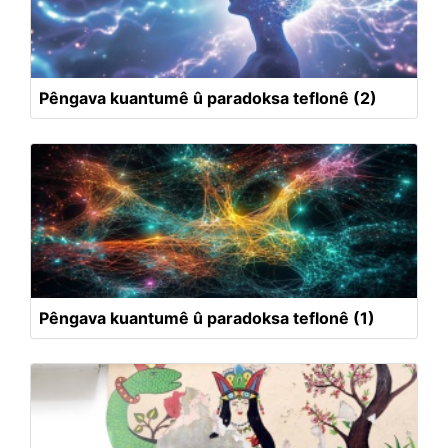
Pêngava kuantumê û paradoksa teflonê (2)
Pêngava kuantumê û paradoksa teflonê (1)