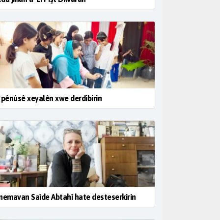
 pênûsê xeyalên xwe derdibirin
nemavan Saîde Abtahî hate desteserkirin