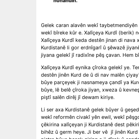
honandin.
Gelek caran alavên wekî taybetmendiyên 
wekî bîreke kûr e. Xalîçeya Kurdî (berik) 
Xalîçeya Kurdî keda destên jinan di nava 
Kurdistanê li gor erdnîgarî û şêwazê jiy
jiyana gelekî jî radixîne pêş çavan. Hem 
Xalîçeya Kurdî eynika çîroka gelekî ye. Te
destên jinên Kurd de û di nav malên çiyay
bûye parçeyek ji nasnameya çandî ya Kurd
bûye, lê belê çîroka jiyan, xweza û kevneş
piştî salên dirêj jî dewam kiriye.
Li ser axa Kurdistanê gelek bûyer û geşed
wekî reformên civakî yên ewil, wekî pêşgo
çêkirina xalîçeyan ji Kurdistanê dest pêkiri
bihêz û germ heye. Ji ber vê jî jinên Kurd