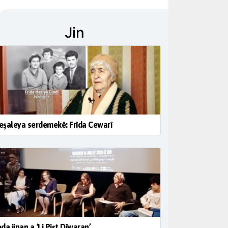
Jin
şaleya serdemekê: Frîda Cewarî
da jinan a ‘Li Pişt Dîwaran’