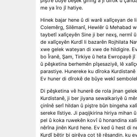
piştre bûye beşek giring a ji dîrok û çand
me ya îro jî hatiye.
Hinek bajar hene û di warê xalîçeyan de li
Colemêrg, Silêmanî, Hewlêr û Mehabad wek
taybetî xalîçeyên Sine ji ber nexş, nermî 
de xalîçeyên Kurdî li bazarên Rojhilata Na
xwe gelek wateyan di xwe de hildigire. Ev j
bo Îranê, Şam, Tirkiye û heta Ewropayê jî 
û pêşketina berhemên pîşesaziyê, lê xalîç
parastiye. Hunereke ku dîroka Kurdistanê
Ev huner di dîrokê de bûye wekî sembolek
Di pêşketina vê hunerê de rola jinan gelek
Kurdistanê, ji ber jiyana sewalkariyê û m
çinînê serî hildan û piştre bûn bingeha xal
sereke lîstiye. Ji paqijkirina hiriya miha
pel û koka ruwekên kovî û honandina xalîçe
nêrîna jinên Kurd hene. Ev ked û hest di n
Kurdî bêtir bi girêya cot tê rêsandin, ku