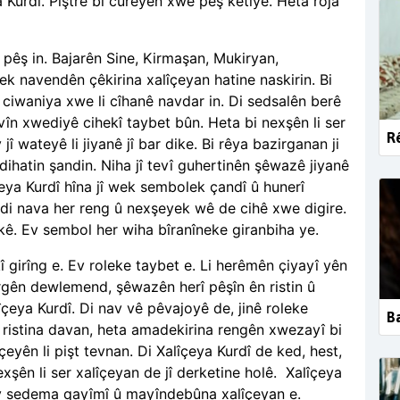
a Kurdî. Piştre bi cureyên xwe pêş ketiye. Heta roja
 pêş in. Bajarên Sine, Kirmaşan, Mukiryan,
 navendên çêkirina xalîçeyan hatine naskirin. Bi
û ciwaniya xwe li cîhanê navdar in. Di sedsalên berê
vîn xwediyê cihekî taybet bûn. Heta bi nexşên li ser
Rê
î wateyê li jiyanê jî bar dike. Bi rêya bazirganan ji
dihatin şandin. Niha jî tevî guhertinên şêwazê jiyanê
eya Kurdî hîna jî wek sembolek çandî û hunerî
 di nava her reng û nexşeyek wê de cihê xwe digire.
ê. Ev sembol her wiha bîranîneke giranbiha ye.
î girîng e. Ev roleke taybet e. Li herêmên çiyayî yên
êrgên dewlemend, şêwazên herî pêşîn ên ristin û
îçeya Kurdî. Di nav vê pêvajoyê de, jinê roleke
Ba
n û ristina davan, heta amadekirina rengên xwezayî bi
yên li pişt tevnan. Di Xalîçeya Kurdî de ked, hest,
exşên li ser xalîçeyan de jî derketine holê. Xalîçeya
 ev sedema qayîmî û mayîndebûna xalîçeyan e.