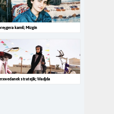
reşgera kamil; Mizgîn
rxwedanek stratejîk; Wadjda