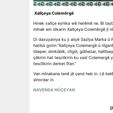
Xalîçeya Colemêrgê
Hinek xalîçe eynika wê herêmê ne. Bi tayb
mînak em dikarin Xalîçeya Colemêrgê jî nî
Di daxuyaniya ku ji aliyê Sazîya Marka û 
hatibû gotin:”Xalîçeya Colemergê û nîgarê
lûleper, sîmkûbîk, cîlgûl, gûlhezar, halîtbe
çêkirin hat tescilkirin ku xasî Colemergê 
tescîlkirin derket 9’an."
Van mînakana tenê jê çend heb in. Lê belê
sînordar in.
NAVENDA NÛÇEYAN
p