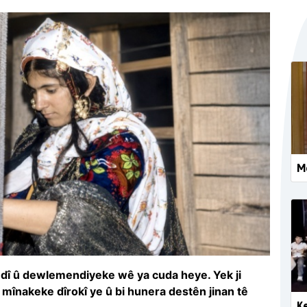
Me
dî û dewlemendiyeke wê ya cuda heye. Yek ji
Ev mînakeke dîrokî ye û bi hunera destên jinan tê
Ke