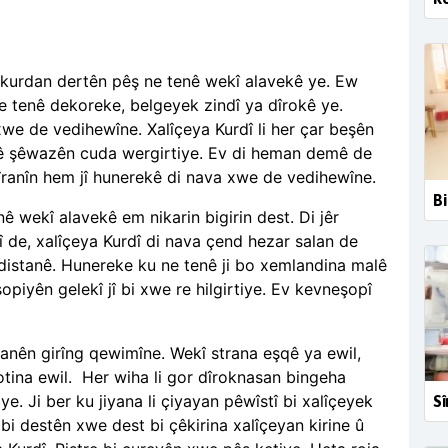
kurdan dertên pêş ne tenê wekî alavekê ye. Ew
ne tenê dekoreke, belgeyek zindî ya dîrokê ye.
xwe de vedihewîne. Xalîçeya Kurdî li her çar beşên
anê şêwazên cuda wergirtiye. Ev di heman demê de
bîranîn hem jî hunerekê di nava xwe de vedihewîne.
Bi
nê wekî alavekê em nikarin bigirin dest. Di jêr
î de, xalîçeya Kurdî di nava çend hezar salan de
istanê. Hunereke ku ne tenê ji bo xemlandina malê
opiyên gelekî jî bi xwe re hilgirtiye. Ev kevneşopî
anên girîng qewimîne. Wekî strana eşqê ya ewil,
tina ewil. Her wiha li gor dîroknasan bingeha
ye. Ji ber ku jiyana li çiyayan pêwîstî bi xalîçeyek
Sî
 bi destên xwe dest bi çêkirina xalîçeyan kirine û