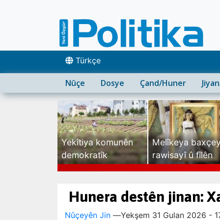
Türkçe
Nûçe
Dosye
Çand/Huner
Jiya
Yekîtiya komunên
Melîkeya baxçe
demokratîk
rawisayî û fîlên
sexte
Hunera destên jinan: X
Nûçeyên Jin
—
Yekşem 31 Gulan 2026 - 1