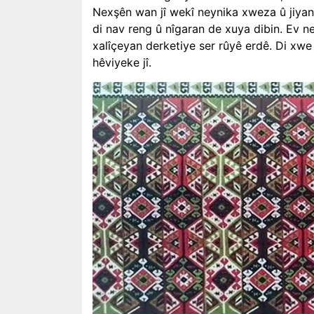
Nexşên wan jî wekî neynika xweza û jiyana
di nav reng û nîgaran de xuya dibin. Ev n
xalîçeyan derketiye ser rûyê erdê. Di xwe 
hêviyeke jî.