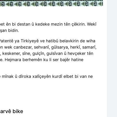
et ên bi destan û kedeke mezin tên çêkirin. Wekî
şan bidin.
Patentê ya Tirkiyeyê ve hatibû belavkirin de wiha
n wek canbezar, sehvanî, gûlsarya, herkî, samarî,
y, keskener, sîne, gulçîn, gulsîvan û hevçeker tên
ye. Hejmara berhemên ku li ser bajêr hatine
 mînak û dîroka xalîçeyên kurdî elbet bi van ne
arvê bike