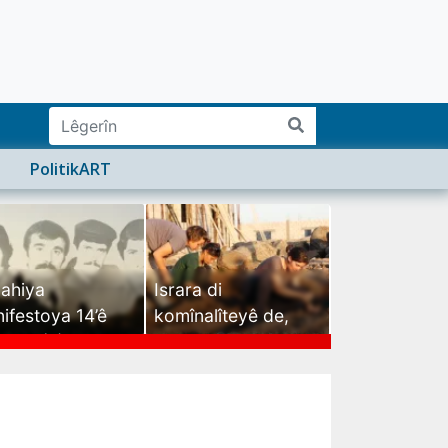
PolitikART
ahiya
Israra di
ifestoya 14’ê
komînalîteyê de,
mehê (2)
israra mirovatiyê ye