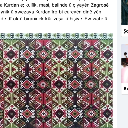
 Kurdan e; kulîlk, masî, balinde û çiyayên Zagrosê
eynik û xwezaya Kurdan îro bi cureyên dinê yên
de dîrok û bîranînek kûr veşartî hişiye. Ew wate û
Şo
Be