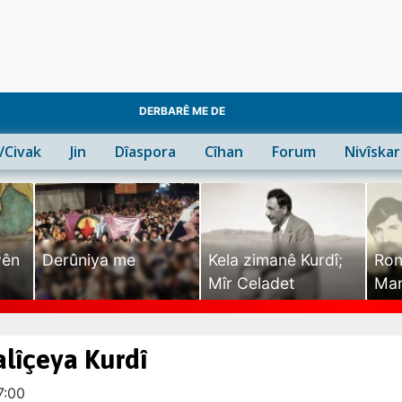
DERBARÊ ME DE
n/Civak
Jin
Dîaspora
Cîhan
Forum
Nivîskar
yên
Derûniya me
Kela zimanê Kurdî;
Ron
Mîr Celadet
Man
Tîr
alîçeya Kurdî
7:00