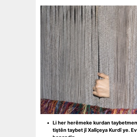
Li her herêmeke kurdan taybetmen
tiştên taybet jî Xalîçeya Kurdî ye. 