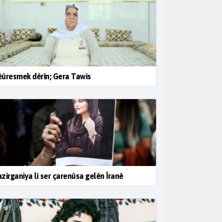
ûresmek dêrîn; Gera Tawis
zirganiya li ser çarenûsa gelên Îranê