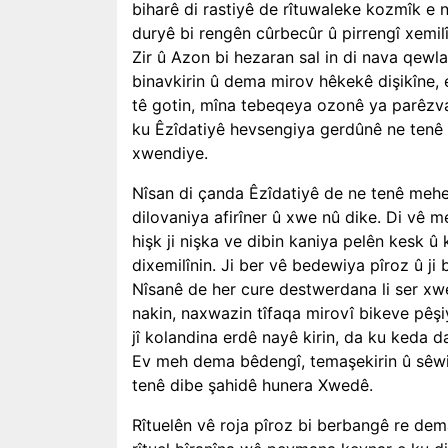
biharê di rastiyê de rîtuwaleke kozmîk e 
duryê bi rengên cûrbecûr û pirrengî xemilî
Zir û Azon bi hezaran sal in di nava qewla
binavkirin û dema mirov hêkekê dişikîne, 
tê gotin, mîna tebeqeya ozonê ya parêzva
ku Êzîdatiyê hevsengiya gerdûnê ne tenê bi
xwendiye.
Nîsan di çanda Êzîdatiyê de ne tenê meh
dilovaniya afirîner û xwe nû dike. Di vê 
hişk ji nişka ve dibin kaniya pelên kesk û
dixemilînin. Ji ber vê bedewiya pîroz û j
Nîsanê de her cure destwerdana li ser x
nakin, naxwazin tîfaqa mirovî bikeve pêş
jî kolandina erdê nayê kirin, da ku keda d
Ev meh dema bêdengî, temaşekirin û sêw
tenê dibe şahidê hunera Xwedê.
Rîtuelên vê roja pîroz bi berbangê re dema 