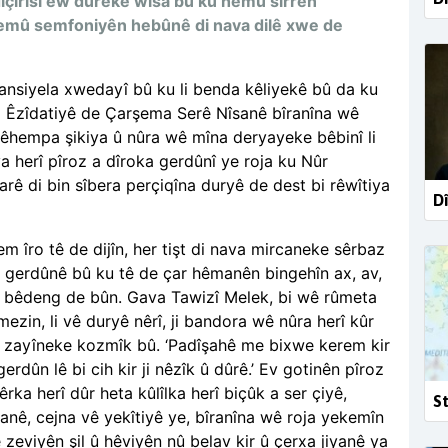
diçirisî ew dureke wisa bû ku hemû sirrên
hemû semfoniyên hebûnê di nava dilê xwe de
otansiyela xwedayî bû ku li benda kêliyekê bû da ku
a Êzîdatiyê de Çarşema Serê Nîsanê bîranîna wê
bêhempa şikiya û nûra wê mîna deryayeke bêbinî li
ya herî pîroz a dîroka gerdûnî ye roja ku Nûr
rê di bin sîbera perçiqîna duryê de dest bi rêwîtiya
Dî
m îro tê de dijîn, her tişt di nava mircaneke sêrbaz
a gerdûnê bû ku tê de çar hêmanên bingehîn ax, av,
û bêdeng de bûn. Gava Tawizî Melek, bi wê rûmeta
zin, li vê duryê nêrî, ji bandora wê nûra herî kûr
 lê zayîneke kozmîk bû. ‘Padîşahê me bixwe kerem kir
erdûn lê bi cih kir ji nêzîk û dûrê.’ Ev gotinên pîroz
êrka herî dûr heta kûlîlka herî biçûk a ser çiyê,
St
nê, cejna vê yekîtiyê ye, bîranîna wê roja yekemîn
 zeviyên şil û hêviyên nû belav kir û çerxa jiyanê ya