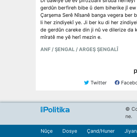
Di dawiyê de ev pîrozbahî sirûda herheyî 
gerdûn berfireh bibe û dem biherike jî ew 
Çarşema Serê Nîsanê banga vegera ber bi 
li her zindiyekî ye. Ji ber ku di her zind
de gerdûn careke din ji nû ve dilerize da k
mîratê me yê herî mezin e.
ANF / ŞENGAL / ARGEŞ ŞENGALÎ
p
Twitter
Faceb
© Co
ne.
Nûçe
Dosye
Çand/Huner
Jiyan