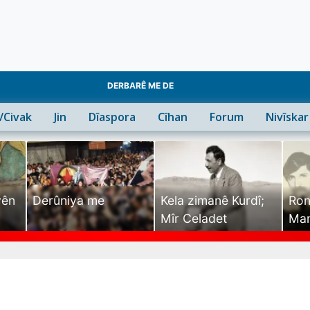
DERBARÊ ME DE
n/Civak
Jin
Dîaspora
Cîhan
Forum
Nivîskar
yên
Derûniya me
Kela zimanê Kurdî;
Ron
Mîr Celadet
Man
Tîr