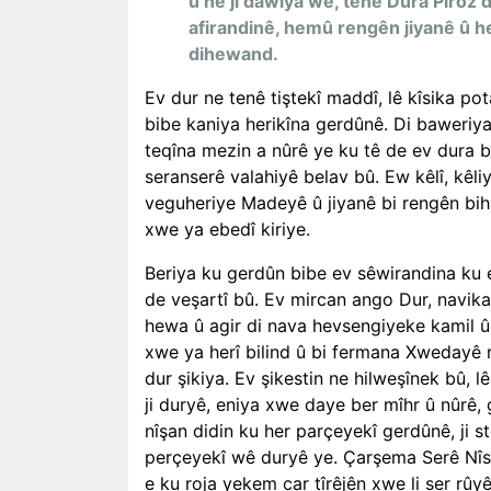
û ne jî dawiya wê, tenê Dura Pîroz 
afirandinê, hemû rengên jiyanê û 
dihewand.
Ev dur ne tenê tiştekî maddî, lê kîsika p
bibe kaniya herikîna gerdûnê. Di baweriy
teqîna mezin a nûrê ye ku tê de ev dura 
seranserê valahiyê belav bû. Ew kêlî, kêli
veguheriye Madeyê û jiyanê bi rengên biha
xwe ya ebedî kiriye.
Beriya ku gerdûn bibe ev sêwirandina ku e
de veşartî bû. Ev mircan ango Dur, navik
hewa û agir di nava hevsengiyeke kamil 
xwe ya herî bilind û bi fermana Xwedayê me
dur şikiya. Ev şikestin ne hilweşînek bû,
ji duryê, eniya xwe daye ber mîhr û nûrê, g
nîşan didin ku her parçeyekî gerdûnê, ji st
perçeyekî wê duryê ye. Çarşema Serê Nîsa
e ku roja yekem car tîrêjên xwe li ser rûyê