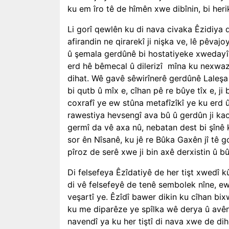
ku em îro tê de hîmên xwe dibînin, bi heri
Li gorî qewlên ku di nava civaka Êzidiya 
afirandin ne qirarekî ji nişka ve, lê pêvajo
û şemala gerdûnê bi hostatiyeke xwedayî 
erd hê bêmecal û dilerizî mîna ku nexwaze
dihat. Wê gavê sêwirînerê gerdûnê Laleşa
bi qutb û mîx e, cîhan pê re bûye tîx e, j
coxrafî ye ew stûna metafîzîkî ye ku erd 
rawestiya hevsengî ava bû û gerdûn ji kao
germî da vê axa nû, nebatan dest bi şînê k
sor ên Nîsanê, ku jê re Bûka Gaxên jî tê 
pîroz de serê xwe ji bin axê derxistin û 
Di felsefeya Êzîdatiyê de her tişt xwedî k
di vê felsefeyê de tenê sembolek nîne, e
veşartî ye. Êzîdî bawer dikin ku cîhan b
ku me diparêze ye spîlka wê derya û avên k
navendî ya ku her tiştî di nava xwe de di