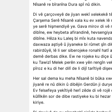
Nîsanê re bîranîna Dura spî nû dikin.
Di vê çarçoveyê de jiyan wekî xelekekê tê
Çarşema Serê Nîsanê xala ku ev xelek lê n
ye serê hişmendiyê ye. Gava mirov di vê r
dibîne, ew heybeta afirandinê, hevseng
dibîne. Hêza ku Laleş bi mîx kuta navenda
daxwaza aştiyê û jiyaneke bi rûmet şîn dike
rabirdûyê, lê li ser siberojeke ronahî hatî
demê derbas dike. Ew ne rojeke ku diçe û
ku Tawizî Melek perên xwe yên rengîn veki
pîroz e ku di her dilî de li dijî tarîtiyê dişe
Her sal dema ku meha Nîsanê bi bûka xwe 
jiyanê re nû dikin û dibêjin Gerdûn ji d
Ev felsefeya yekîtiyê herî zêde di vê roj
kûlîlkên sor de dibe rastiyeke ku bi heza
kiriye.