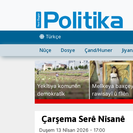
Türkçe
Nûçe
Dosye
Çand/Huner
Jiya
Yekîtiya komunên
Melîkeya baxçe
demokratîk
rawisayî û fîlên
sexte
Çarşema Serê Nîsanê
Duşem 13 Nîsan 2026 - 17:00