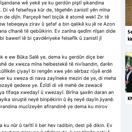
nîşandana wê yekê ye ku gerdûn piştî şikandina
. Di vê felsefeya kûr de, têgehên zanistî yên mîna
n de dijîn. Parçeyê herî biçûk ê atomê wekî Zir tê
ew tebeqeya zirav û şefaf a bin qalikê ku jê re Azon
na cîhanê tê qebûlkirin. Ev zanîna qedîm nîşan dide
Se
 bawerî lê bi çavdêriyeke felsefîk û zanistî jî
ki
ek e ew Bûka Salê ye, dema ku gerdûn diçe ber
mehê de xweza mîna helbestekê tê nivîsandin, darên
 kûlîlkên çiyayî bi rengên xwe yên sêrbaz rûyê erdê
i ber ku xweza di nava zayîneke mezin de ye, di meha
wezayê qedexe ye. Êzîdî di vê mehê de zewacê
iya tîfaqa xwedayî û xwezayî. Birîna şaxên daran an
KN
ayika siruştê neyê binpêkirin û êş neyê dayîn jiyanê.
irandina mucîzeyên afirandinê ye dema ku mirov
ku nûr û tarîtî li ber hev radibin, dest pê dikin. Ev