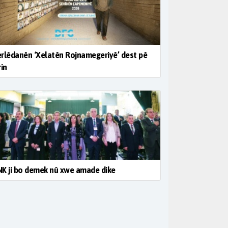
rlêdanên ‘Xelatên Rojnamegeriyê’ dest pê
rin
K ji bo demek nû xwe amade dike