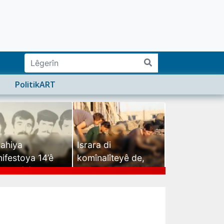
PolitikART
ahiya
Israra di
ifestoya 14’ê
komînalîteyê de,
mehê (2)
israra mirovatiyê ye