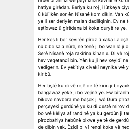
rîtuel bîranîna wê peymana kevnar e ku di 
hatiye girêdan. Beriya ku roj ji lûtkeya çi
û kûlîlkên sor ên Nîsanê kom dikin. Van kû
ye li ser deriyên malan dadiliqînin. Ev ne
aştîxwaz û girêdana bi koka duryê re ye.
Her kes li ber kevirên pîroz û xaka Laleş
nû bibe sala nûrê, ne tenê ji bo wan lê 
Serê Nîsanê roja rakirina kînan e. Di vê r
hev veqetandî bin. Yên ku ji hev xeyidî ne 
vedigerin. Ev yekîtiya civakî neynika wê 
kiribû.
Her tiştê ku di vê rojê de tê kirin ji boya
bangawaziyeke ji bo vejînê ye. Ew bîranî
bikeve navbera me beşek ji wê Dura pîroz 
perçeyekî gerdûnê ye ku di destê mirov de 
bo wê kêliya afirandinê ya ku gerdûn ji t
pîrozbahiya hebûnê bixwe ye tê de gerdûn
de dibin yek. Êzîdî bi vî rengî koka vê he