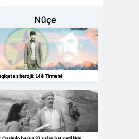
Nûçe
qîqeta siberojê: 14'ê Tîrmehê
. Qasimlo beriya 37 salan hat qetilkirin