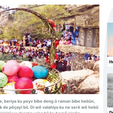
He
e, beriya ku peyv bibe deng û raman bibe hebûn,
k de pêçayî bû. Di wê valahiya ku ne serê wê hebû
Dr