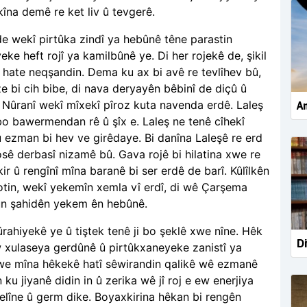
kîna demê re ket liv û tevgerê.
de wekî pirtûka zindî ya hebûnê têne parastin
yeke heft rojî ya kamilbûnê ye. Di her rojekê de, şikil
hate neqşandin. Dema ku ax bi avê re tevlîhev bû,
 bi cih bibe, di nava deryayên bêbinî de diçû û
 Nûranî wekî mîxekî pîroz kuta navenda erdê. Laleş
Am
i bo bawermendan rê û şîx e. Laleş ne tenê cîhekî
û ezman bi hev ve girêdaye. Bi danîna Laleşê re erd
sê derbasî nizamê bû. Gava rojê bi hilatina xwe re
ir û rengînî mîna baranê bi ser erdê de barî. Kûlîlkên
gotin, wekî yekemîn xemla vî erdî, di wê Çarşema
bûn şahidên yekem ên hebûnê.
ûrahiyekê ye û tiştek tenê ji bo şeklê xwe nîne. Hêk
Di
w xulaseya gerdûnê û pirtûkxaneyeke zanistî ya
ixwe mîna hêkekê hatî sêwirandin qalikê wê ezmanê
u jiyanê didin in û zerika wê jî roj e ew enerjiya
helîne û germ dike. Boyaxkirina hêkan bi rengên