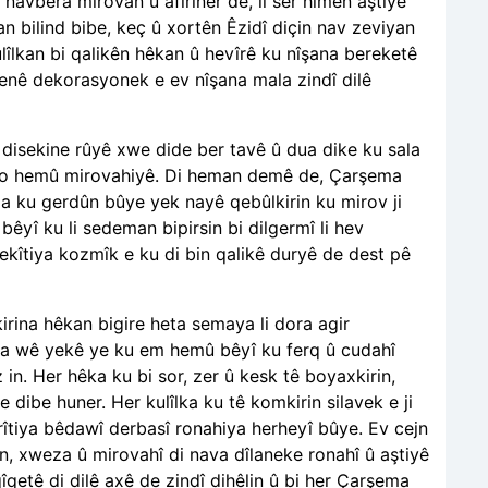
navbera mirovan û afirîner de, li ser hîmên aştiyê
yan bilind bibe, keç û xortên Êzidî diçin nav zeviyan
lîlkan bi qalikên hêkan û hevîrê ku nîşana bereketê
 tenê dekorasyonek e ev nîşana mala zindî dilê
ê disekine rûyê xwe dide ber tavê û dua dike ku sala
ji bo hemû mirovahiyê. Di heman demê de, Çarşema
oja ku gerdûn bûye yek nayê qebûlkirin ku mirov ji
bêyî ku li sedeman bipirsin bi dilgermî li hev
yekîtiya kozmîk e ku di bin qalikê duryê de dest pê
xkirina hêkan bigire heta semaya li dora agir
na wê yekê ye ku em hemû bêyî ku ferq û cudahî
in. Her hêka ku bi sor, zer û kesk tê boyaxkirin,
dibe huner. Her kulîlka ku tê komkirin silavek e ji
arîtiya bêdawî derbasî ronahiya herheyî bûye. Ev cejn
, xweza û mirovahî di nava dîlaneke ronahî û aştiyê
qîqetê di dilê axê de zindî dihêlin û bi her Çarşema