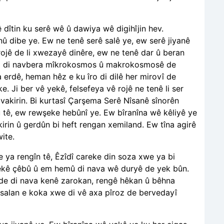
 dîtin ku serê wê û dawiya wê digihîjin hev.
û dibe ye. Ew ne tenê serê salê ye, ew serê jiyanê
ojê de li xwezayê dinêre, ew ne tenê dar û beran
iya di navbera mîkrokosmos û makrokosmosê de
 erdê, heman hêz e ku îro di dilê her mirovî de
. Ji ber vê yekê, felsefeya vê rojê ne tenê li ser
 avakirin. Bi kurtasî Çarşema Serê Nîsanê sînorên
 tê, ew rewşeke hebûnî ye. Ew bîranîna wê kêliyê ye
rin û gerdûn bi heft rengan xemiland. Ew tîna agirê
wite.
ya rengîn tê, Êzîdî careke din soza xwe ya bi
uryekê çêbû û em hemû di nava wê duryê de yek bûn.
ê de di nava kenê zarokan, rengê hêkan û bêhna
r salan e koka xwe di vê axa pîroz de bervedayî