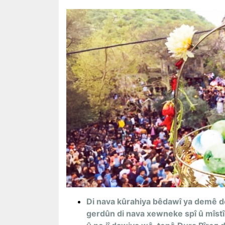
Di nava kûrahiya bêdawî ya demê d
gerdûn di nava xewneke spî û mîstî