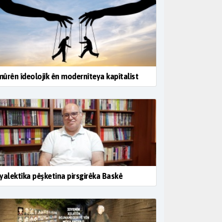
ûrên îdeolojîk ên modernîteya kapîtalîst
yalektîka pêşketina pirsgirêka Baskê