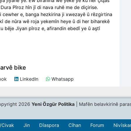
ya jiyanê ye. Ew bîranîna wê yekê ye ku her çiqas
Dura Pîroz hîn jî di nava ruhê me de diçirise.
cewher e, banga hezkirina ji xwezayê û rêzgirtina
iyekî de nûra wê roja yekemîn heye û di her biharekê
u bêje Jiyan pîroz e, afirandin ebedî ye û aştî
arvê bike
ook
LinkedIn
Whatsapp
pyright 2026
Yeni Özgür Politika
| Mafên belavkirinê paras
/Civak
Jin
Dîaspora
Cîhan
Forum
Nivîska