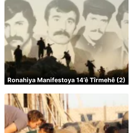
Ronahiya Manifestoya 14’ê Tîrmehê (2)