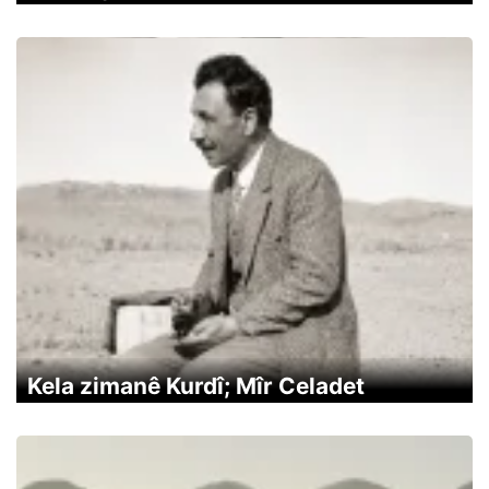
Kela zimanê Kurdî; Mîr Celadet