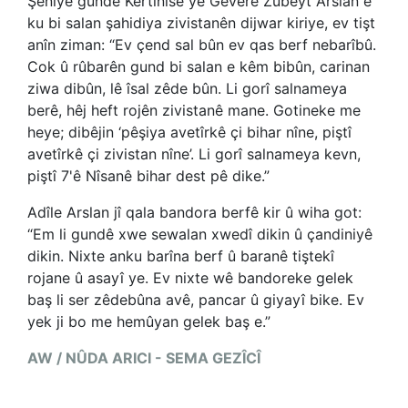
Şêniyê gundê Kertinisê yê Geverê Zubeyt Arslan ê
ku bi salan şahidiya zivistanên dijwar kiriye, ev tişt
anîn ziman: “Ev çend sal bûn ev qas berf nebarîbû.
Cok û rûbarên gund bi salan e kêm bibûn, carinan
ziwa dibûn, lê îsal zêde bûn. Li gorî salnameya
berê, hêj heft rojên zivistanê mane. Gotineke me
heye; dibêjin ‘pêşiya avetîrkê çi bihar nîne, piştî
avetîrkê çi zivistan nîne’. Li gorî salnameya kevn,
piştî 7'ê Nîsanê bihar dest pê dike.”
Adîle Arslan jî qala bandora berfê kir û wiha got:
“Em li gundê xwe sewalan xwedî dikin û çandiniyê
dikin. Nixte anku barîna berf û baranê tiştekî
rojane û asayî ye. Ev nixte wê bandoreke gelek
baş li ser zêdebûna avê, pancar û giyayî bike. Ev
yek ji bo me hemûyan gelek baş e.”
AW / NÛDA ARICI - SEMA GEZÎCÎ