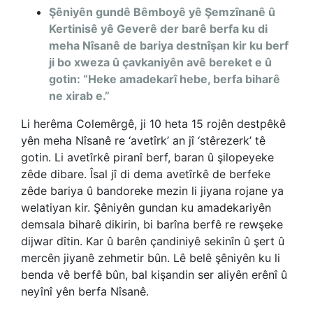
Şêniyên gundê Bêmboyê yê Şemzînanê û
Kertinisê yê Geverê der barê berfa ku di
meha Nîsanê de bariya destnîşan kir ku berf
ji bo xweza û çavkaniyên avê bereket e û
gotin: “Heke amadekarî hebe, berfa biharê
ne xirab e.”
Li herêma Colemêrgê, ji 10 heta 15 rojên destpêkê
yên meha Nîsanê re ‘avetîrk’ an jî ‘stêrezerk’ tê
gotin. Li avetîrkê piranî berf, baran û şilopeyeke
zêde dibare. Îsal jî di dema avetîrkê de berfeke
zêde bariya û bandoreke mezin li jiyana rojane ya
welatiyan kir. Şêniyên gundan ku amadekariyên
demsala biharê dikirin, bi barîna berfê re rewşeke
dijwar dîtin. Kar û barên çandiniyê sekinîn û şert û
mercên jiyanê zehmetir bûn. Lê belê şêniyên ku li
benda vê berfê bûn, bal kişandin ser aliyên erênî û
neyînî yên berfa Nîsanê.