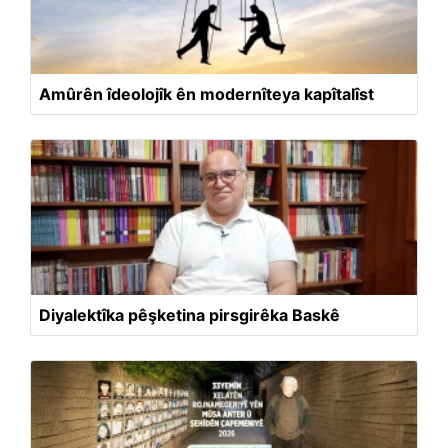
Amûrên îdeolojîk ên modernîteya kapîtalîst
Diyalektîka pêşketina pirsgirêka Baskê