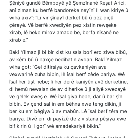
Şêniyê gundê Bêmboyê yê Şemzînanê Reşat Arici,
anî ziman ku berfê bandoreke neyînî li wan kiriye û
wiha axivî: “Li vir şînayî derketibû û pez diçû
çêreyê. Vê berfê xwediyên pez xistin rewşeke
xirab, lê heke mirov amade be, berfa nîsanê ne
xirab e.”
Bakî Yilmaz jî bi bîr xist ku sala borî erd ziwa bibû,
av kêm bû û baxçe nedihatin avdan. Bakî Yilmaz
wiha got: “Gel ditirsiya ku çavkaniyên ava
vexwarinê zuha bibin, lê îsal berf zêde bariya. Wê
îsal her tişt hebe; li her derê kaniyên avê derketine,
di hemû newalan de av diherike û ji aliyê xwezayê
ve gelek xweş e. Wê îsal giya hebe, dar û bar şîn
bibin. Ev çend sal in em bêhna xwe teng dikin, ji
ber ku em bêgiya û av mabûn. Lê îsal berf têra me
bariya. Divê em di payîzê de zivistana pêşiya xwe
bifikirin û li gorî wê amadekariyê bikin.”