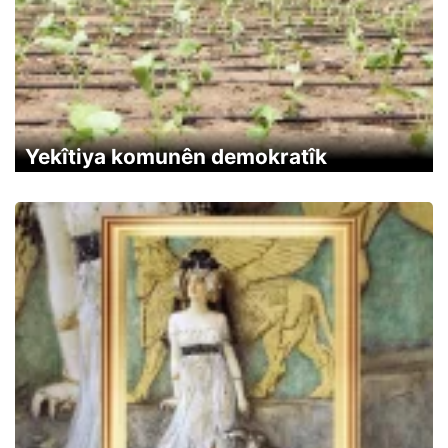
Yekîtiya komunên demokratîk