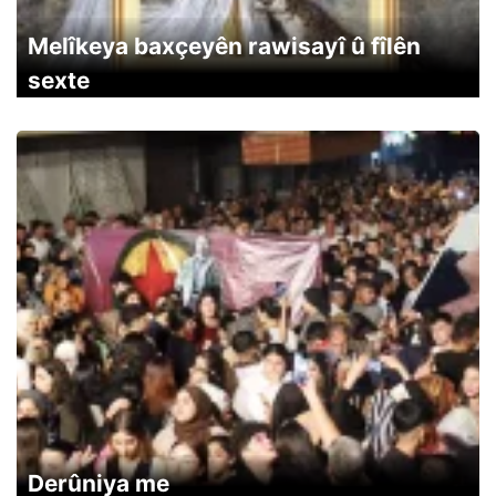
Melîkeya baxçeyên rawisayî û fîlên
sexte
Derûniya me