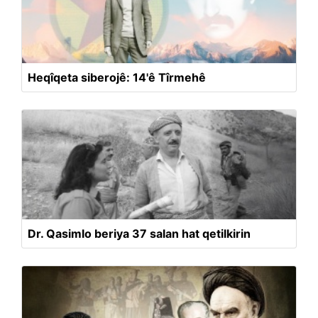
Heqîqeta siberojê: 14'ê Tîrmehê
Dr. Qasimlo beriya 37 salan hat qetilkirin