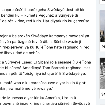
ina çarenûsê” li parêzgeha Siwêdayê dest pê kir.
w bendên ku Hikumeta Veguhêz a Sûriyeyê di
de rêz kirine, red kirin. Hat diyarkirin ku çarenûsa
 bajar û bajarokên Siwêdayê kampanya meydanî ya
niyên parêzgehê tev lê dibin. Şênî dixwazin ji
Pi
 “nexşerêyê” ya ku 16`ê Îlonê hate ragihandin, red
ê lihevkirinê de nebûn.
a Sûriyeyê Eseed El Şîbanî roja sêşemê (16ˊ
ê Îlona
de bi nûnerê Amerîkayê Tom Barrack ragihand. Hat
endan pêk tê “piştgiriya istiqrarê” li Siwêdayê ye.
ku mafê wan e ku çarenûsa xwe diyar bikin û got:
 bikin, ew mafê me yê rewa ye."
Şe
ê de Munesna diyar kir ku Amerîka, Urdun û
er peymanê îmze kirine nûnertiya şêniyên Siwêdayê