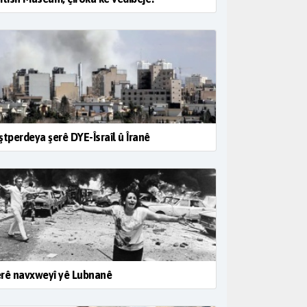
ştperdeya şerê DYE-Îsraîl û Îranê
rê navxweyî yê Lubnanê