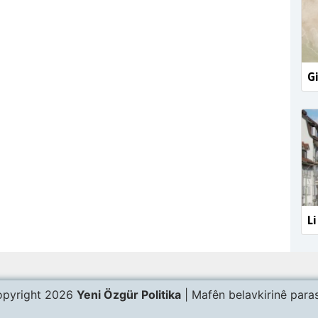
G
Li
pyright 2026
Yeni Özgür Politika
| Mafên belavkirinê paras