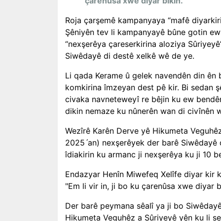
çarenûsa xwe diyar bikin.
Roja çarşem
ê kampanyaya
“mafê diyarkir
Şêniyên tev li kampanyayê bûne gotin e
“nexşerêya çareserkirina aloziya Sûriyeyê” 
Siwêdayê di destê xelkê wê de ye.
Li qada Kerame û gelek navendên din ên
komkirina îmzeyan dest pê kir. Bi sedan şê
civaka navneteweyî re bêjin ku ew bendên
dikin nemaze ku nûnerên wan di civînên w
Wezîrê Karên Derve yê Hikumeta Veguhêz 
2025
ˊan) nexşerêyek der barê Siwêdayê 
îdiakirin ku armanc ji nexşerêya ku ji 10 b
Endazyar Henîn Miwefeq Xelîfe diyar kir 
"Em li vir in, ji bo ku çarenûsa xwe diyar
Der barê peymana sêalî ya ji bo Siwêday
Hikumeta Veguhêz a Sûriyeyê yên ku li s