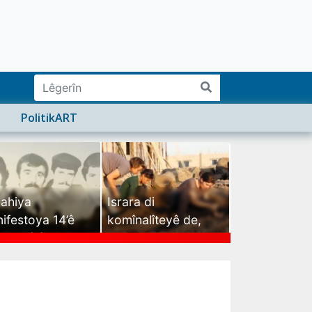
PolitikART
ahiya
Israra di
ifestoya 14’ê
komînalîteyê de,
mehê (2)
israra mirovatiyê ye