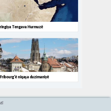
irîngiya Tengava Hurmuzê
 Fribourg’ê nîqaşa duzimanîyê
tî