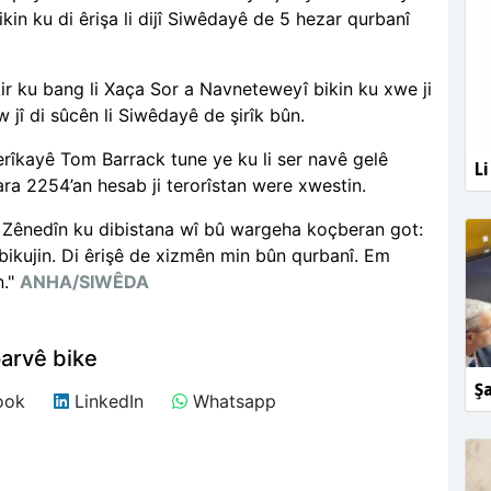
kin ku di êrişa li dijî Siwêdayê de 5 hezar qurbanî
ir ku bang li Xaça Sor a Navneteweyî bikin ku xwe ji
 jî di sûcên li Siwêdayê de şirîk bûn.
îkayê Tom Barrack tune ye ku li ser navê gelê
Li
yara 2254
’
an hesab ji terorîstan were xwestin.
Zênedîn ku dibistana wî bû wargeha koçberan got:
ikujin. Di êrişê de xizmên min bûn qurbanî. Em
n."
ANHA/SIWÊDA
arvê bike
Şa
ook
LinkedIn
Whatsapp