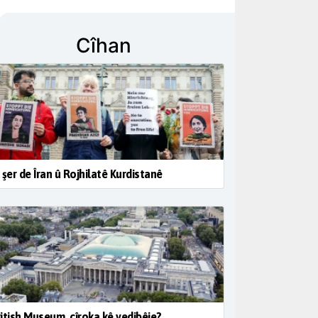
Cîhan
 şer de Îran û Rojhilatê Kurdistanê
itish Museum, çîroka kê vedibêje?