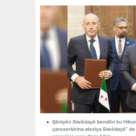
Şêniyên Siwêdayê bendên ku Hikum
çareserkirina aloziya Siwêdayê” de r