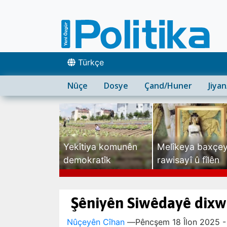
Türkçe
Nûçe
Dosye
Çand/Huner
Jiya
Yekîtiya komunên
Melîkeya baxçe
demokratîk
rawisayî û fîlên
sexte
Şêniyên Siwêdayê dixwa
Nûçeyên Cîhan
—
Pêncşem 18 Îlon 2025 -