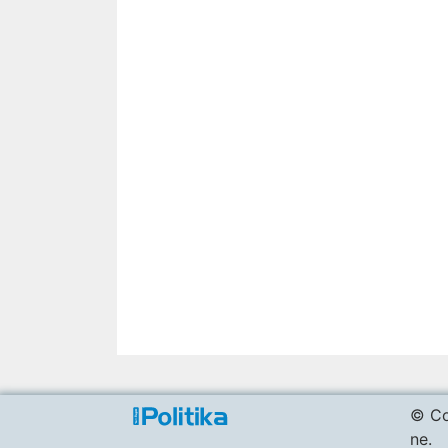
© Co
ne.