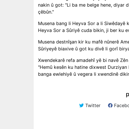
nakin û got: "Li ba me belge hene, diyar di
çêbûn."
Musena bang li Heyva Sor a li Siwêdayê k
Heyva Sor a Sûriyê cuda bikin, ji ber ku ew
Musena destnîşan kir ku mafê nûnerê Amer
Sûriyeyê biaxive û got ku divê li gorî bir
Xwendekarê refa amadehî yê bi navê Zên 
"Hemû kesên ku hatine dixwest Durziyan b
banga ewlehiyê û vegera li xwendinê diki
p
Twitter
Faceb