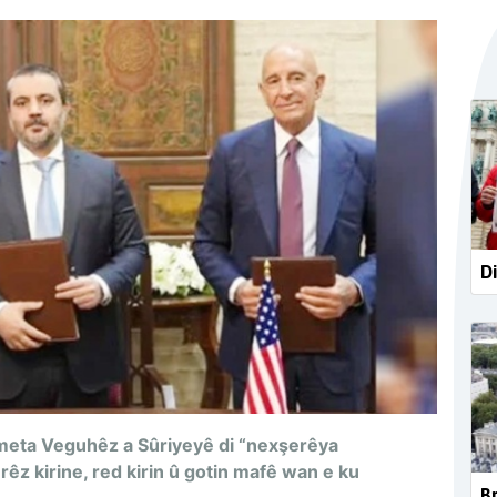
Di
eta Veguhêz a Sûriyeyê di “nexşerêya
êz kirine, red kirin û
gotin mafê wan e ku
Br