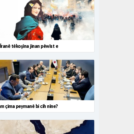
 Îranê têkoşîna jinan pêwîst e
m çima peymanê bi cih nîne?