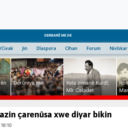
DERBARÊ ME DE
n/Civak
Jin
Dîaspora
Cîhan
Forum
Nivîskar
yên
Derûniya me
Kela zimanê Kurdî;
Ron
Mîr Celadet
Man
Tîr
zin çarenûsa xwe diyar bikin
 16:10