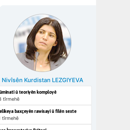
Nivîsên Kurdistan LEZGIYEVA
lûmînatî û teoriyên komployê
8 tîrmehê
lîkeya baxçeyên rawisayî û fîlên sexte
1 tîrmehê