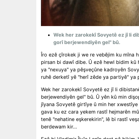
Wek her zarokekî Sovyetê ez jî li dib
gorî berjewendiyên gel" bû.
Îro ezê çîrokek ji we re vebêjim ku mîna h
pirsan bi dawî dibe. Û ezê hewl bidim k
ya "nexuya" ya pêşveçûne kadroyên Sovyet
ruhê derketî yê "herî zêde ya partiyê" ya 
Wek her zarokekî Sovyetê ez jî li dibistanê
berjewendiyên gel" bû. Û yên kû min dişop
jîyana Sovyetê girtîye û min her xwestîye
gava ku ez cara yekem rastî hejmarên mû
tenê "nehatine eşkerekirin", lê bi rastî 
berdewam kir…
Ezê bi Vladimir Îlyîç Lenîn dest pê biki