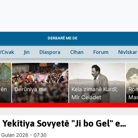
DERBARÊ ME DE
n/Civak
Jin
Dîaspora
Cîhan
Forum
Nivîskar
yên
Derûniya me
Kela zimanê Kurdî;
Ron
Mîr Celadet
Man
Tîr
i Yekîtiya Sovyetê "Ji bo Gel" e…
 Gulan 2026 - 07:30