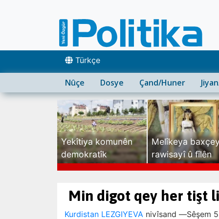
Türkçe
Nûçe
Dosye
Çand/Huner
Jiya
Yekîtiya komunên
Melîkeya baxçe
demokratîk
rawisayî û fîlên
sexte
Min digot qey her tişt l
Kurdistan LEZGIYEVA
nivîsand —
Sêşem 5