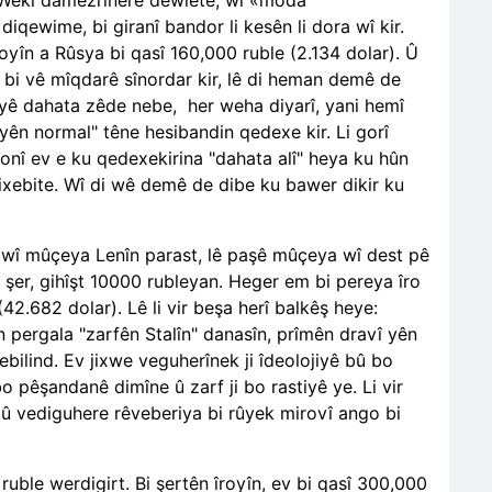
iqewime, bi giranî bandor li kesên li dora wî kir.
oyîn a Rûsya bi qasî 160,000 ruble (2.134 dolar). Û
e bi vê mîqdarê sînordar kir, lê di heman demê de
iyê dahata zêde nebe, her weha diyarî, yani hemî
 yên normal" têne hesibandin qedexe kir. Li gorî
onî ev e ku qedexekirina "dahata alî" heya ku hûn
ixebite. Wî di wê demê de dibe ku bawer dikir ku
e, wî mûçeya Lenîn parast, lê paşê mûçeya wî dest pê
tî şer, gihîşt 10000 rubleyan. Heger em bi pereya îro
42.682 dolar). Lê li vir beşa herî balkêş heye:
n pergala "zarfên Stalîn" danasîn, prîmên dravî yên
bilind. Ev jixwe veguherînek ji îdeolojiyê bû bo
bo pêşandanê dimîne û zarf ji bo rastiyê ye. Li vir
 zû vediguhere rêveberiya bi rûyek mirovî ango bi
uble werdigirt. Bi şertên îroyîn, ev bi qasî 300,000