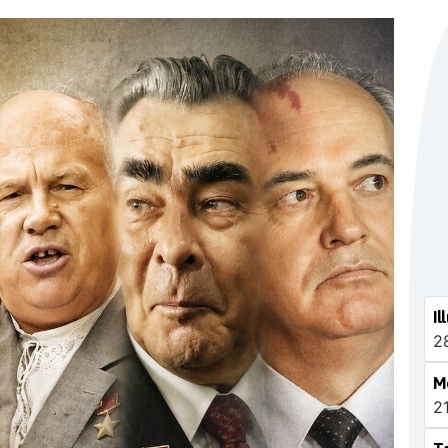
Il
2
Me
2