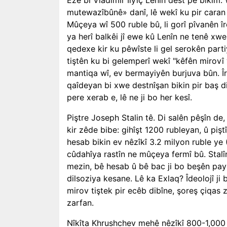
mutewazîbûnê» danî, lê wekî ku pir caran d
Mûçeya wî 500 ruble bû, li gorî pîvanên îr
ya herî balkêi jî ewe kû Lenîn ne tenê xw
qedexe kir ku pêwîste li gel serokên part
tiştên ku bi gelemperî wekî "kêfên mirovî
mantiqa wî, ev bermayiyên burjuva bûn. Îr
qaîdeyan bi xwe destnîşan bikin pir baş d
pere xerab e, lê ne ji bo her kesî.
Piştre Joseph Stalin tê. Di salên pêşîn d
kir zêde bibe: gihîşt 1200 rubleyan, û piş
hesab bikin ev nêzîkî 3.2 milyon ruble ye (
cûdahîya rastîn ne mûçeya fermî bû. Stalî
mezin, bê hesab û bê bac ji bo beşên paye
dilsoziya kesane. Lê ka Exlaq? Îdeolojî ji 
mirov tiştek pir ecêb dibîne, şoreş çiqas
zarfan.
Nîkîta Khrushchev mehê nêzîkî 800-1,000 r