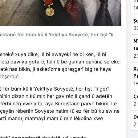
Ta
1
Şe
3
istanê fêr bûm kû li Yekîtiya Sovyetê, her tişt "li
Mî
t
enekê xuya dike, lê bi awayekî ne bi ken, lê bi
2
û heta dawiya gotarê, hûn ê bê guman qanûna sereke
ê nas bikin, ji asketîzma şoreşgerî bigire heya
Xa
pêşerojê.
Pa
1
 fêr bûm kû li Yekîtiya Sovyetê, her tişt "li gorî
înin dizanin kû min her gav rêz li çand û adetên
Çe
 fêrbûnên xwe jî bi raya Kurdistanê parve bikim. Lê
9
çeyên rêberên Sovyetê hatim (û ez fêr bû ku ew ne
Do
veşartî mane), matmayî mam û min lêkolîna xwe
2
m. Wekî damezrînerê dewletê, wî «moda