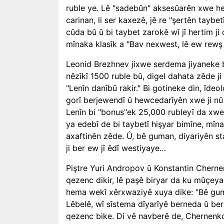
ruble ye. Lê "sadebûn" aksesûarên xwe he
carinan, li ser kaxezê, jê re "şertên taybe
cûda bû û bi taybet zarokê wî jî hertim ji
mînaka klasîk a "Bav nexwest, lê ew rewş
Leonid Brezhnev jixwe serdema jiyaneke 
nêzîkî 1500 ruble bû, digel dahata zêde j
"Lenîn danîbû rakir." Bi gotineke din, îdeol
gorî berjewendî û hewcedarîyên xwe ji nû 
Lenîn bi "bonus"ek 25,000 rubleyî da xwe.
ya edebî de bi taybetî hişyar bimîne, mîn
axaftinên zêde. Û, bê guman, diyariyên st
ji ber ew jî êdî westiyaye…
Piştre Yuri Andropov û Konstantin Chern
qezenc dikir, lê paşê biryar da ku mûçey
hema wekî xêrxwaziyê xuya dike: "Bê guma
Lêbelê, wî sîstema dîyarîyê berneda û be
qezenc bike. Di vê navberê de, Chernenko