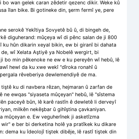
ji bo wan gelek caran zêdetir qezenc dikir. Weke kû
sa îlan bike. Bi gotineke din, şerm fermî ye, pere
ne serokê Yekîtiya Sovyetê bû û, di bingeh de,
rkê diguherand: mûçeya wî di pênc salan de ji 800
ku hûn dikarin xeyal bikin, ew bi giranî bi dahata
 de, wî Xelata Aştiyê ya Nobelê wergirt, bi
ir ji bo min pêkenoke ne ew e ku pereyên wî hebû, lê
dawî hewl da ku xwe wekî "dîroka ronahî û
pergala rêveberiya dewlemendiyê de ma.
, tiştê ku di navbera rêzan, hejmaran û zarfan de
etê ne ewqas "siyaseta mûçeyan" hebû, lê "sîstema
n paceyê bûn, lê karê rastîn ê dewletê li derveyî
riyan, milkên nekêşbar û gihîştina çavkaniyan.
na mûçeyan e. Ew veguherînek ji asketîzma
n wir" e ber bi derketina holê ya pratîkek ku dikare
: dema ku îdeolojî tiştek dibêje, lê rastî tiştek din