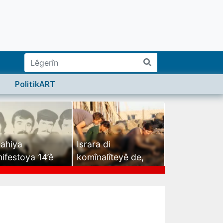
PolitikART
ahiya
Israra di
ifestoya 14’ê
komînalîteyê de,
mehê (2)
israra mirovatiyê ye