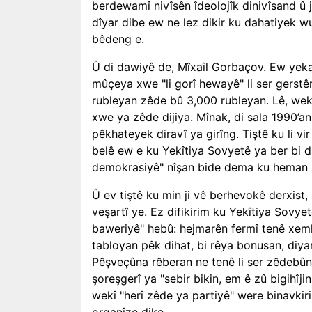
berdewamî nivîsên îdeolojîk dinivîsand û 
dîyar dibe ew ne lez dikir ku dahatiyek wu
bêdeng e.
Û di dawiyê de, Mîxaîl Gorbaçov. Ew yeka
mûçeya xwe "li gorî hewayê" li ser gerstê
rubleyan zêde bû 3,000 rubleyan. Lê, wekî 
xwe ya zêde dijiya. Mînak, di sala 1990’an
pêkhateyek diravî ya girîng. Tiştê ku li v
belê ew e ku Yekîtiya Sovyetê ya ber bi 
demokrasiyê" nîşan bide dema ku heman 
Û ev tiştê ku min ji vê berhevokê derxist
veşartî ye. Ez difikirim ku Yekîtiya Sovy
baweriyê" hebû: hejmarên fermî tenê xemlê
tabloyan pêk dihat, bi rêya bonusan, diya
Pêşveçûna rêberan ne tenê li ser zêdebû
şoreşgerî ya "sebir bikin, em ê zû bigihîji
wekî "herî zêde ya partiyê" were binavkirin
organîze dike.