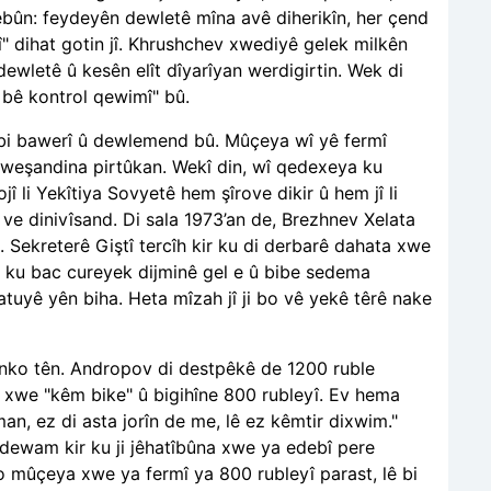
bûn: feydeyên dewletê mîna avê diherikîn, her çend
tî" dihat gotin jî. Khrushchev xwediyê gelek milkên
 dewletê û kesên elît dîyarîyan werdigirtin. Wek di
 bê kontrol qewimî" bû.
bi bawerî û dewlemend bû. Mûçeya wî yê fermî
i weşandina pirtûkan. Wekî din, wî qedexeya ku
ojî li Yekîtiya Sovyetê hem şîrove dikir û hem jî li
ve dinivîsand. Di sala 1973’an de, Brezhnev Xelata
 Sekreterê Giştî tercîh kir ku di derbarê dahata xwe
a ku bac cureyek dijminê gel e û bibe sedema
atuyê yên biha. Heta mîzah jî ji bo vê yekê têrê nake
enko tên. Andropov di destpêkê de 1200 ruble
a xwe "kêm bike" û bigihîne 800 rubleyî. Ev hema
n, ez di asta jorîn de me, lê ez kêmtir dixwim."
rdewam kir ku ji jêhatîbûna xwe ya edebî pere
 mûçeya xwe ya fermî ya 800 rubleyî parast, lê bi