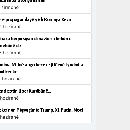
ca Împaratoriya Brîtanî
4 tîrmehê
rê propagandayê yê li Romaya Kevn
0 hezîranê
naka berpirsiyarî di navbera hebûn û
unebûnê de
3 hezîranê
nima Mirinê ango keçeke ji Kîevê Lyudmila
vliçenko
8 hezîranê
nd gotin li ser Kurdbûnê...
 hezîranê
ktrînên Pêşveçûnê: Trump, Xi, Putin, Modi
 hezîranê