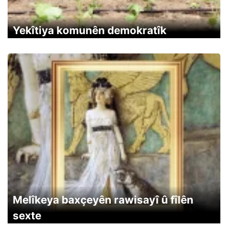
Yekîtiya komunên demokratîk
Melîkeya baxçeyên rawisayî û fîlên
sexte