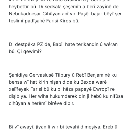
heybettir bû. Di sedsala şeşemîn a berî zayînê de,
Nebukadnesar Cihûyan anî vir. Paşê, bajar bêyî şer
teslîmî padîşahê Farisî Kîros bû.
Di destpêka PZ de, Babîl hate terikandin û wêran
bû. Çi qewimî?
Şahidiya Gervasiusê Tilbury û Rebî Benjaminê ku
behsa wî hat kirin nîşan dide ku Bexda warê
xelîfeyek Farisî bû ku bi hêza papayê Ewropî re
dişibiya. Her wiha hukumdarek din jî hebû ku nifûsa
cihûyan a herêmî birêve dibir.
Bi vî awayî, jiyan li wir bi tevahî dimeşiya. Ereb û