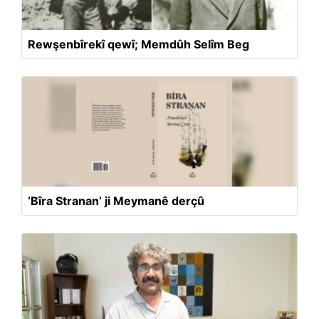
Rewşenbîrekî qewî; Memdûh Selîm Beg
‘Bîra Stranan’ ji Meymanê derçû