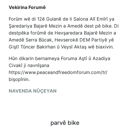
Vekirina Forumê
Forûm wê di 12ê Gulanê de li Salona Alî Emîrî ya
Şaredariya Bajarê Mezin a Amedê dest pê bike. Di
destpêka forûmê de Hevşaredara Bajarê Mezin a
Amedê Serra Bûcak, Hevserokê DEM Partiyê yê
Giştî Tûncer Bakirhan û Veysî Aktaş wê biaxivin.
Hûn dikarin bernameya Foruma Aştî û Azadiya
Civakî ji navnîşana
https://www.peaceandfreedomforum.com/tr/
bişopînin.
NAVENDA NÛÇEYAN
parvê bike