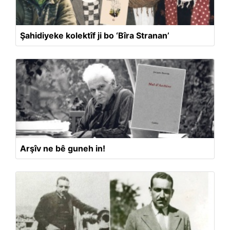
Şahidiyeke kolektîf ji bo ‘Bîra Stranan’
Arşîv ne bê guneh in!