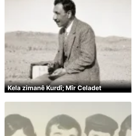
Kela zimanê Kurdî; Mîr Celadet