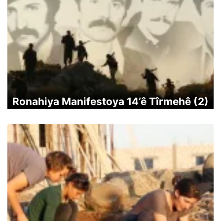
Ronahiya Manifestoya 14’ê Tîrmehê (2)