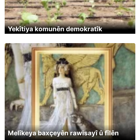
Yekîtiya komunên demokratîk
Melîkeya baxçeyên rawisayî û fîlên