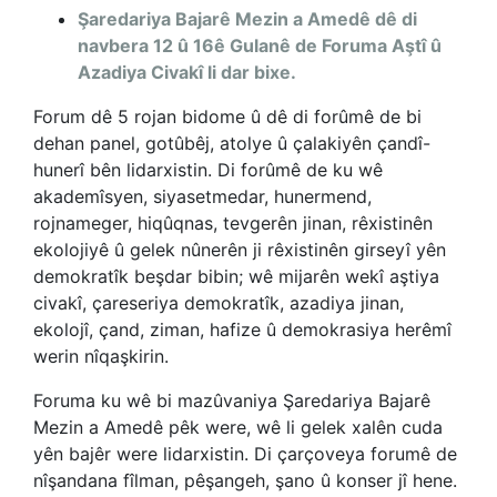
Şaredariya Bajarê Mezin a Amedê dê di
navbera 12 û 16ê Gulanê de Foruma Aştî û
Azadiya Civakî li dar bixe.
Forum dê 5 rojan bidome û dê di forûmê de bi
dehan panel, gotûbêj, atolye û çalakiyên çandî-
hunerî bên lidarxistin. Di forûmê de ku wê
akademîsyen, siyasetmedar, hunermend,
rojnameger, hiqûqnas, tevgerên jinan, rêxistinên
ekolojiyê û gelek nûnerên ji rêxistinên girseyî yên
demokratîk beşdar bibin; wê mijarên wekî aştiya
civakî, çareseriya demokratîk, azadiya jinan,
ekolojî, çand, ziman, hafize û demokrasiya herêmî
werin nîqaşkirin.
Foruma ku wê bi mazûvaniya Şaredariya Bajarê
Mezin a Amedê pêk were, wê li gelek xalên cuda
yên bajêr were lidarxistin. Di çarçoveya forumê de
nîşandana fîlman, pêşangeh, şano û konser jî hene.