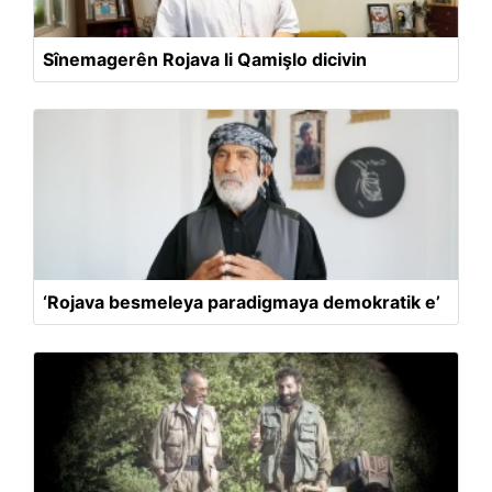
Sînemagerên Rojava li Qamişlo dicivin
‘Rojava besmeleya paradigmaya demokratik e’