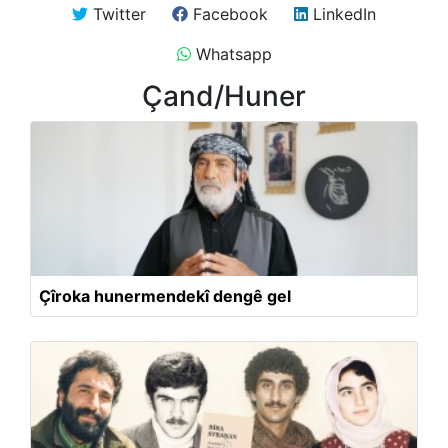
Twitter
Facebook
LinkedIn
Whatsapp
Çand/Huner
Çîroka hunermendekî dengê gel