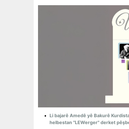
Li bajarê Amedê yê Bakurê Kurdista
helbestan "LEWerger" derket pêşbe