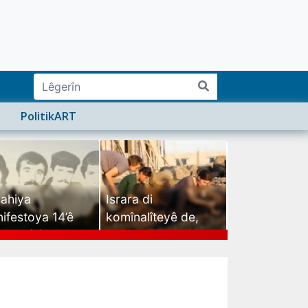
PolitikART
ahiya
Israra di
ifestoya 14’ê
komînalîteyê de,
mehê (2)
israra mirovatiyê ye