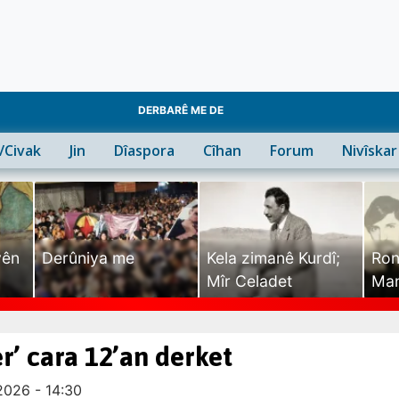
DERBARÊ ME DE
n/Civak
Jin
Dîaspora
Cîhan
Forum
Nivîskar
yên
Derûniya me
Kela zimanê Kurdî;
Ron
Mîr Celadet
Man
Tîr
r’ cara 12’an derket
2026 - 14:30