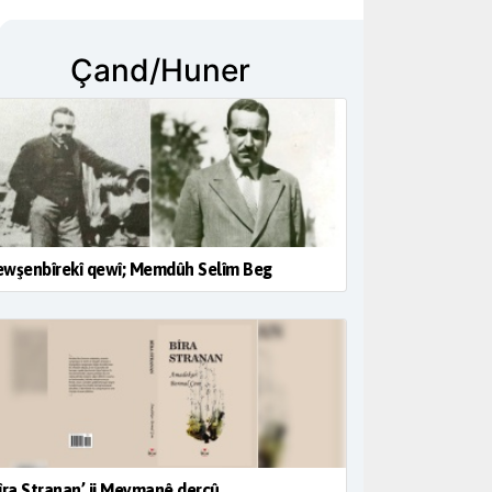
Çand/Huner
wşenbîrekî qewî; Memdûh Selîm Beg
îra Stranan’ ji Meymanê derçû