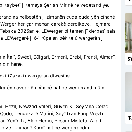
 taybetî ji temaya Şer an Mirinê re veqetandiye.
randina helbestên ji zimanên cuda cuda yên cîhanê
 LEWerger her çar mehan carekê derdikeve. Hejmara
Tebaxa 2026an e. LEWerger bi temen jî derbasî sala
 LEWergerê ji 64 rûpelan pêk tê û wergerên ji
n Îtalî, Swêdî, Bûlgarî, Ermenî, Erebî, Fransî, Almanî,
Sî
n din hene.
nckî (Zazakî) wergeran diweşîne.
tkarên navdar ên cîhanê hatine wergerandin û di
mî Hêzil, Newzad Valêrî, Guven K., Seyrana Celad,
 Qado, Tengezarê Marînî, Seyîdxan Kurij, Vrezh
‘R
ar, Yeqîn h., Alan Hemo, Besam Mistefa, Azad
in ve li zimanê Kurdî hatine wergerandin.