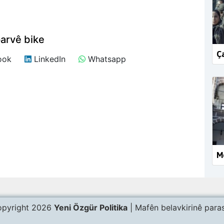
arvê bike
Ça
ook
LinkedIn
Whatsapp
Me
pyright 2026
Yeni Özgür Politika
| Mafên belavkirinê paras