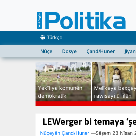
Türkçe
Nûçe
Dosye
Çand/Huner
Jiya
Yekîtiya komunên
Melîkeya baxçe
demokratîk
rawisayî û fîlên
sexte
LEWerger bi temaya ‘şe
Nûçeyên Çand/Huner
—
Sêşem 28 Nîsan 