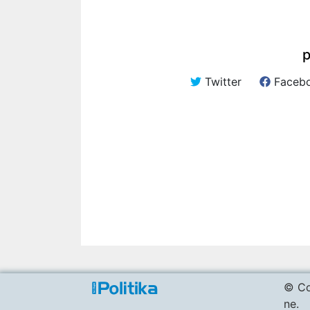
p
Twitter
Faceb
© Co
ne.