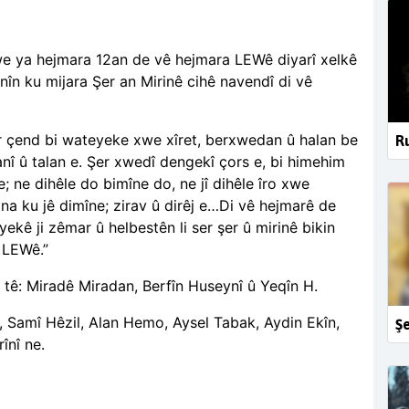
e ya hejmara 12an de vê hejmara LEWê diyarî xelkê
nîn ku mijara Şer an Mirinê cihê navendî di vê
r çend bi wateyeke xwe xîret, berxwedan û halan be
Ru
nî û talan e. Şer xwedî dengekî çors e, bi himehim
e; ne dihêle do bimîne do, ne jî dihêle îro xwe
jana ku jê dimîne; zirav û dirêj e…Di vê hejmarê de
kê ji zêmar û helbestên li ser şer û mirinê bikin
n LEWê.”
tê: Miradê Miradan, Berfîn Huseynî û Yeqîn H.
., Samî Hêzil, Alan Hemo, Aysel Tabak, Aydin Ekîn,
Şe
înî ne.