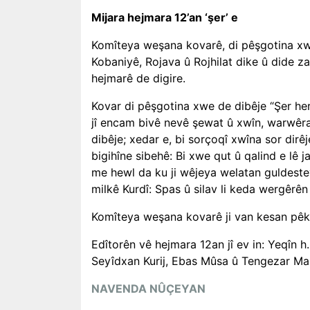
Mijara hejmara 12’an ‘şer’ e
Komîteya weşana kovarê, di pêşgotina xw
Kobaniyê, Rojava û Rojhilat dike û dide za
hejmarê de digire.
Kovar di pêşgotina xwe de dibêje “Şer he
jî encam bivê nevê şewat û xwîn, warwêra
dibêje; xedar e, bi sorçoqî xwîna sor dirêj
bigihîne sibehê: Bi xwe qut û qalind e lê 
me hewl da ku ji wêjeya welatan guldesteye
milkê Kurdî: Spas û silav li keda wergêrê
Komîteya weşana kovarê ji van kesan pêk 
Edîtorên vê hejmara 12an jî ev in: Yeqîn h
Seyîdxan Kurij, Ebas Mûsa û Tengezar Mar
NAVENDA NÛÇEYAN