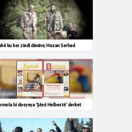
hê ku her zindî dimîne; Hozan Serhad
rmola bi dosyeya ‘Şêxê Helbestê’ derket