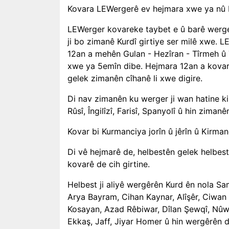
Kovara LEWergerê ev hejmara xwe ya nû bi
LEWerger kovareke taybet e û barê werge
ji bo zimanê Kurdî girtiye ser milê xwe.
12an a mehên Gulan - Hezîran - Tîrmeh û 
xwe ya 5emîn dibe. Hejmara 12an a kovara
gelek zimanên cîhanê li xwe digire.
Di nav zimanên ku werger ji wan hatine kiri
Rûsî, Îngilîzî, Farisî, Spanyolî û hin zimanê
Kovar bi Kurmanciya jorîn û jêrîn û Kirma
Di vê hejmarê de, helbestên gelek helbes
kovarê de cih girtine.
Helbest ji aliyê wergêrên Kurd ên nola Sa
Arya Bayram, Cihan Kaynar, Alîşêr, Ciwan
Kosayan, Azad Rêbiwar, Dîlan Şewqî, Nûw
Ekkaş, Jaff, Jiyar Homer û hin wergêrên d