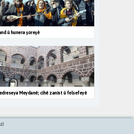
nd û hunera şoreşê
dreseya Meydanê; cihê zanist û felsefeyê
tî