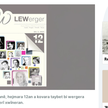
Re
nê, hejmara 12an a kovara taybet bi wergera
rî xwîneran.
‘B