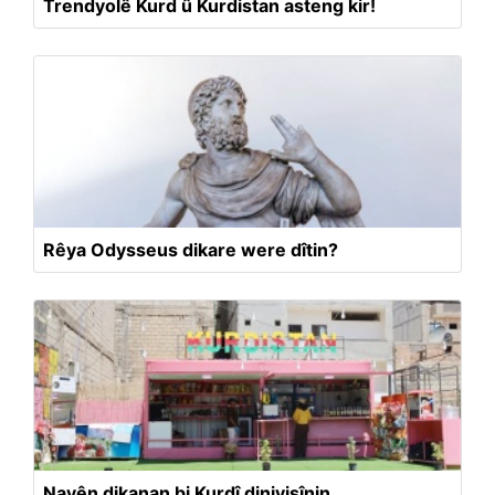
Trendyolê Kurd û Kurdistan asteng kir!
Rêya Odysseus dikare were dîtin?
Navên dikanan bi Kurdî dinivisînin