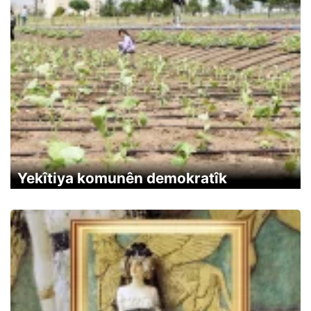
Yekîtiya komunên demokratîk