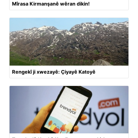
Mîrasa Kirmanşanê wêran dikin!
Rengekî ji xwezayê: Çiyayê Katoyê