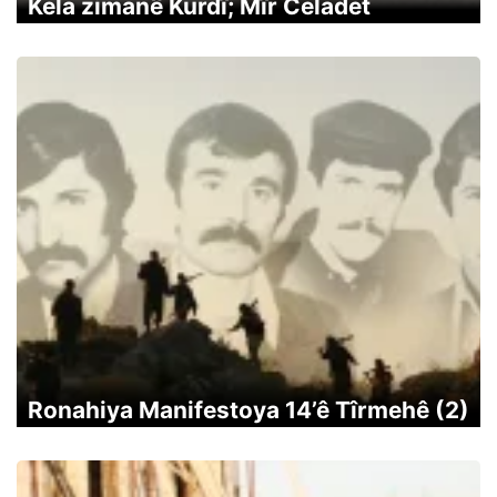
Kela zimanê Kurdî; Mîr Celadet
Ronahiya Manifestoya 14’ê Tîrmehê (2)