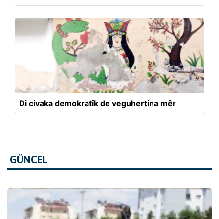
Di civaka demokratîk de veguhertina mêr
GÜNCEL