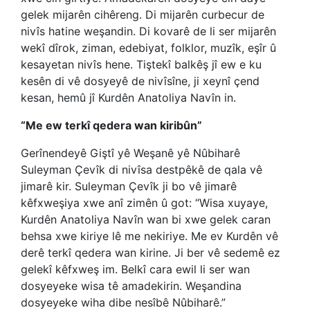
gelek mijarên cihêreng. Di mijarên curbecur de
nivîs hatine weşandin. Di kovarê de li ser mijarên
wekî dîrok, ziman, edebiyat, folklor, muzîk, eşîr û
kesayetan nivîs hene. Tiştekî balkêş jî ew e ku
kesên di vê dosyeyê de nivîsîne, ji xeynî çend
kesan, hemû jî Kurdên Anatoliya Navîn in.
“Me ew terkî qedera wan kiribûn”
Gerînendeyê Giştî yê Weşanê yê Nûbiharê
Suleyman Çevîk di nivîsa destpêkê de qala vê
jimarê kir. Suleyman Çevîk ji bo vê jimarê
kêfxweşiya xwe anî zimên û got: “Wisa xuyaye,
Kurdên Anatoliya Navîn wan bi xwe gelek caran
behsa xwe kiriye lê me nekiriye. Me ev Kurdên vê
derê terkî qedera wan kirine. Ji ber vê sedemê ez
gelekî kêfxweş im. Belkî cara ewil li ser wan
dosyeyeke wisa tê amadekirin. Weşandina
dosyeyeke wiha dibe nesîbê Nûbiharê.”