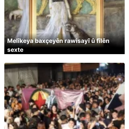
Melîkeya baxçeyên rawisayî û fîlên
sexte