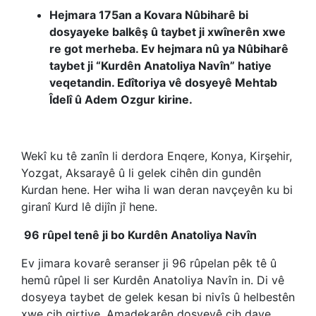
Hejmara 175an a Kovara Nûbiharê bi
dosyayeke balkêş û taybet ji xwînerên xwe
re got merheba. Ev hejmara nû ya Nûbiharê
taybet ji “Kurdên Anatoliya Navîn” hatiye
veqetandin. Edîtoriya vê dosyeyê Mehtab
Îdelî û Adem Ozgur kirine.
Wekî ku tê zanîn li derdora Enqere, Konya, Kirşehir,
Yozgat, Aksarayê û li gelek cihên din gundên
Kurdan hene. Her wiha li wan deran navçeyên ku bi
giranî Kurd lê dijîn jî hene.
96 rûpel tenê ji bo Kurdên Anatoliya Navîn
Ev jimara kovarê seranser ji 96 rûpelan pêk tê û
hemû rûpel li ser Kurdên Anatoliya Navîn in. Di vê
dosyeya taybet de gelek kesan bi nivîs û helbestên
xwe cih girtiye. Amadekarên dosyeyê cih daye