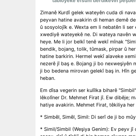
tabloyeke efsûnî derdikevin pêşberî 
Zimanê Kurdî gelek wateyên cuda di nava 
peyvan hatine avakirin di heman demê de 
û sosyolojîk e. Wexta em li nebatên li ser
xwediyê wateyekê ne. Di wateya navên wan 
heye. Me li jor belkî tenê wekî mînak "Sim
bendik, bojang, tolik, tûmask, pirpar û h
hatine barkirin. Hermel wekî alaveke xemila
nezerê jî baş e. Bojang ji bo nexweşiyên m
ji bo bedena mirovan gelekî baş in. Hîn g
heban.
Em dîsa vegerin ser kulîlka biharê "Simbil"
lêkolîner Dr. Mehmet Firat jî. Ew dibêje; m
hatiye avakirin. Mehmet Firat, têkiliya he
* Simbêl, Simêl, Simil: Di serî de ji bo mû
* Simil/Simbil (Weşiya Genim): Ev peyv jî d