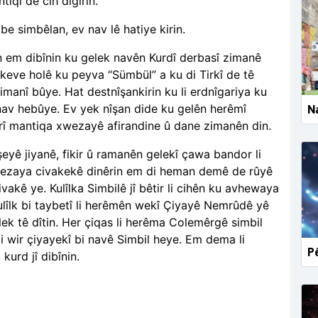
tiqî de cih digirin.
şibe simbêlan, ev nav lê hatiye kirin.
n em dibînin ku gelek navên Kurdî derbasî zimanê
ikeve holê ku peyva “Sümbül” a ku di Tirkî de tê
zimanî bûye. Hat destnîşankirin ku li erdnîgariya ku
v nav hebûye. Ev yek nîşan dide ku gelên herêmî
Na
orî mantiqa xwezayê afirandine û dane zimanên din.
teşeyê jiyanê, fikir û ramanên gelekî çawa bandor li
xwezaya civakekê dinêrin em di heman demê de rûyê
akê ye. Kulîlka Simbilê jî bêtir li cihên ku avhewaya
lîlk bi taybetî li herêmên wekî Çiyayê Nemrûdê yê
ek tê dîtin. Her çiqas li herêma Colemêrgê simbil
 li wir çiyayekî bi navê Simbil heye. Em dema li
Pê
kurd jî dibînin.