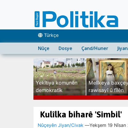
Türkçe
Nûçe
Dosye
Çand/Huner
Jiya
Yekîtiya komunên
Melîkeya baxçe
demokratîk
rawisayî û fîlên
sexte
Kulîlka biharê 'Simbil'
Nûçeyên Jiyan/Civak
—
Yekşem 19 Nîsan 