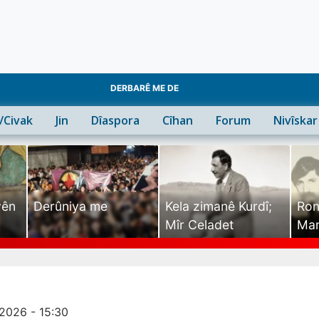
DERBARÊ ME DE
n/Civak
Jin
Dîaspora
Cîhan
Forum
Nivîskar
yên
Derûniya me
Kela zimanê Kurdî;
Ron
Mîr Celadet
Man
Tîr
2026 - 15:30