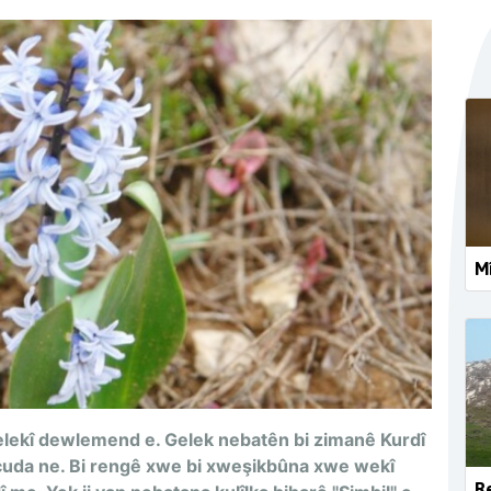
Mî
elekî dewlemend e. Gelek nebatên bi zimanê Kurdî
uda ne. Bi rengê xwe bi xweşikbûna xwe wekî
Re