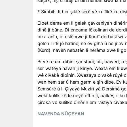
saçax, rîşî û tîrêjî di bin heman sîwana man
* Simbil: Ji ber şiklê serê vê kulîlkê ku di
Elbet dema em li gelek çavkaniyan dinêri
dinê jî bûne. Di encama lêkolînan de derd
bikaranîn, bi eslê xwe ji Kurdî derbasî wî 
gelên Tirk jê hatine, ne ev gîha û ne jî e
(Kurd), navên nebatên li herêma xwe li g
Bi vê re em dibîni şaristanî, bîr, bawerî, 
ser wateya navan jî kiriye. Wexta em li 
wê civakê dibînin. Xwezaya civakê rûyê civ
wan hem sar û hem germ e şîn dibe. Ev ku
Semsûrê û li Çiyayê Muzirî yê Dersîmê gel
wekî kulîlk zêde neyê dîtin jî, balkêş e ku
çîroka vê kulîlkê dinêrin em rastiya civaka 
NAVENDA NÛÇEYAN