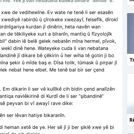
me. Yek ji van nebatana kulîlka biharê "Simbil" e.
xwe de vedihewîne. Ev wate ne tenê li ser esasên
xwediyê rabirdû û çîrokeke xwezayî, felsefîk, dîrokî
 erdnîgariya kurdan jî dinêrin, heta navên wan
de têkiliyeke xurt a bîranîn, mantiq û fîzyolojîk
bil" dabin lê belê gelek nebatên mîna hermel, pîvok,
er wekî dinê hene. Wateyeke cuda li van nebatana
ndinê jî dikare bê çêkirin û her wiha tê gotin ji bo
Tr
îna şekir û mîde baş e. Dîsa tolik, tûmask û pirpar jî
elek nebat hene elbet. Me tenê bal bir ser çend
. Em dikarin li ser vê kulîlkê cih bidin çend analîzên
antiqa navlêkirinê di Kurdî de li ser “şibandinê”
r sê peyvan bi vî awayî rave dike:
yên ser lêvan hatiye bikaranîn.
Rê
i heman xetê de ye. Her sê jî ji ber şiklê xwe yê bi