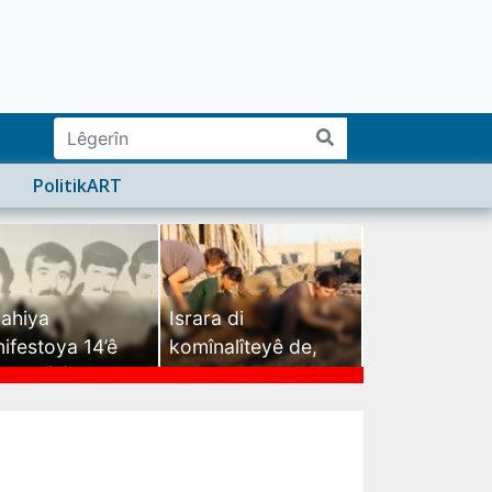
PolitikART
ahiya
Israra di
ifestoya 14’ê
komînalîteyê de,
mehê (2)
israra mirovatiyê ye