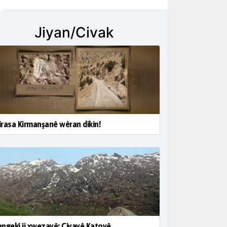
Jiyan/Civak
rasa Kirmanşanê wêran dikin!
ngekî ji xwezayê: Çiyayê Katoyê