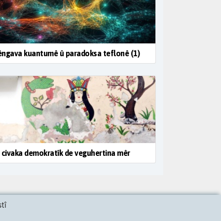
ngava kuantumê û paradoksa teflonê (1)
 civaka demokratîk de veguhertina mêr
tî