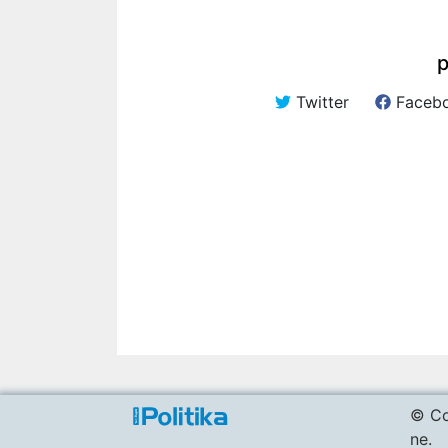
p
Twitter
Faceb
© Co
ne.