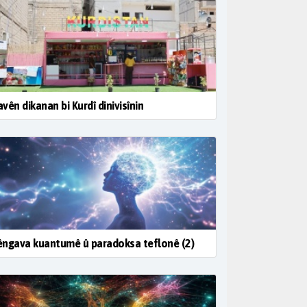
vên dikanan bi Kurdî dinivisînin
ngava kuantumê û paradoksa teflonê (2)