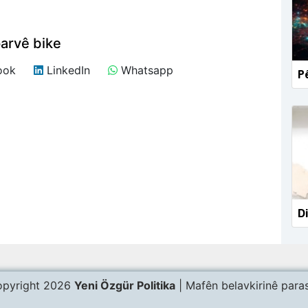
arvê bike
ook
LinkedIn
Whatsapp
Pê
Di
pyright 2026
Yeni Özgür Politika
| Mafên belavkirinê paras