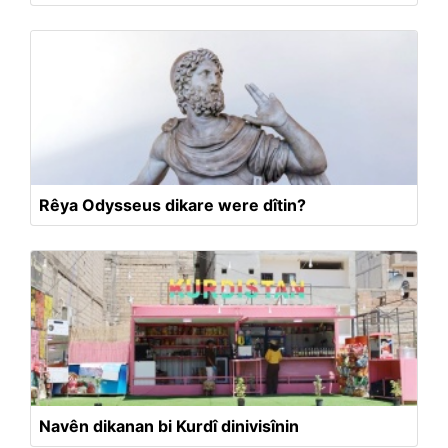
Rêya Odysseus dikare were dîtin?
Navên dikanan bi Kurdî dinivisînin