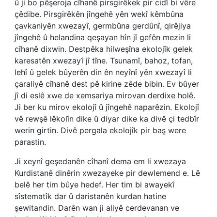
û ji bo pêşeroja cîhanê pirsgirêkek pir cidî bi vêre
çêdibe. Pirsgirêkên jîngehê yên wekî kêmbûna
çavkaniyên xwezayî, germbûna gerdûnî, qirêjiya
jîngehê û helandina qeşayan hîn jî gefên mezin li
cîhanê dixwin. Destpêka hilweşîna ekolojîk gelek
karesatên xwezayî jî tîne. Tsunamî, bahoz, tofan,
lehî û gelek bûyerên din ên neyînî yên xwezayî li
çaraliyê cîhanê dest pê kirine zêde bibin. Ev bûyer
jî di eslê xwe de xemsariya mirovan derdixe holê.
Ji ber ku mirov ekolojî û jîngehê naparêzin. Ekolojî
vê rewşê lêkolîn dike û diyar dike ka divê çi tedbîr
werin girtin. Divê pergala ekolojîk pir baş were
parastin.
Ji xeynî geşedanên cîhanî dema em li xwezaya
Kurdistanê dinêrin xwezayeke pir dewlemend e. Lê
belê her tim bûye hedef. Her tim bi awayekî
sîstematîk dar û daristanên kurdan hatine
şewitandin. Darên wan ji aliyê cerdevanan ve