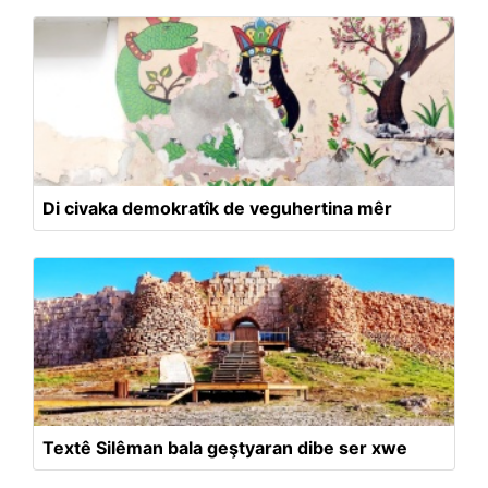
Di civaka demokratîk de veguhertina mêr
Textê Silêman bala geştyaran dibe ser xwe