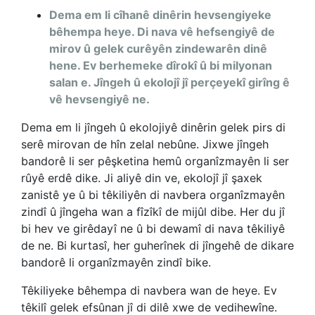
Dema em li cîhanê dinêrin hevsengiyeke
bêhempa heye. Di nava vê hefsengiyê de
mirov û gelek curêyên zindewarên dinê
hene. Ev berhemeke dîrokî û bi milyonan
salan e. Jîngeh û ekolojî jî perçeyekî girîng ê
vê hevsengiyê ne.
Dema em li jîngeh û ekolojiyê dinêrin gelek pirs di
serê mirovan de hîn zelal nebûne. Jixwe jîngeh
bandorê li ser pêşketina hemû organîzmayên li ser
rûyê erdê dike. Ji aliyê din ve, ekolojî jî şaxek
zanistê ye û bi têkiliyên di navbera organîzmayên
zindî û jîngeha wan a fîzîkî de mijûl dibe. Her du jî
bi hev ve girêdayî ne û bi dewamî di nava têkiliyê
de ne. Bi kurtasî, her guherînek di jîngehê de dikare
bandorê li organîzmayên zindî bike.
Têkiliyeke bêhempa di navbera wan de heye. Ev
têkilî gelek efsûnan jî di dilê xwe de vedihewîne.