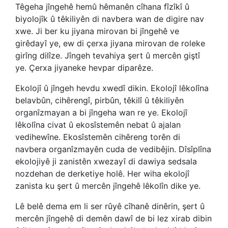
Têgeha jîngehê hemû hêmanên cîhana fîzîkî û
biyolojîk û têkiliyên di navbera wan de digire nav
xwe. Ji ber ku jiyana mirovan bi jîngehê ve
girêdayî ye, ew di çerxa jiyana mirovan de roleke
girîng dilîze. Jîngeh tevahiya şert û mercên giştî
ye. Çerxa jiyaneke hevpar diparêze.
Ekolojî û jîngeh hevdu xwedî dikin. Ekolojî lêkolîna
belavbûn, cihêrengî, pirbûn, têkilî û têkiliyên
organîzmayan a bi jîngeha wan re ye. Ekolojî
lêkolîna civat û ekosîstemên nebat û ajalan
vedihewîne. Ekosîstemên cihêreng torên di
navbera organîzmayên cuda de vedibêjin. Dîsîplîna
ekolojiyê ji zanistên xwezayî di dawiya sedsala
nozdehan de derketiye holê. Her wiha ekolojî
zanista ku şert û mercên jîngehê lêkolîn dike ye.
Lê belê dema em li ser rûyê cîhanê dinêrin, şert û
mercên jîngehê di demên dawî de bi lez xirab dibin