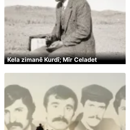
Kela zimanê Kurdî; Mîr Celadet