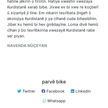
hatine jêkirin û firotin. Hatiye xwestin xwezaya
Kurdistanê xerab bibe. Jixwe ev bi xwe re koçberî
û xizaniyê jî tîne. Em nikarin texrîbata jîngeh û
ekolojiya Kurdistanê ji ya cîhanê cuda bihesibînin.
Jiber ku hemû bi hev girêdayîne. Loma divê hemû
cîhan ji bo texrîbkirina xwezayê Kurdistanê rabe
ser piyan.
NAVENDA NÛÇEYAN
parvê bike
Twitter
Facebook
LinkedIn
Whatsapp