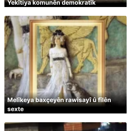
Yekîtiya komunên demokratîk
Melîkeya baxçeyên rawisayî û fîlên
sexte