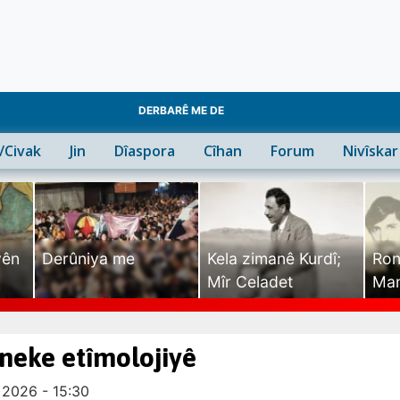
DERBARÊ ME DE
n/Civak
Jin
Dîaspora
Cîhan
Forum
Nivîskar
yên
Derûniya me
Kela zimanê Kurdî;
Ron
Mîr Celadet
Man
Tîr
ineke etîmolojiyê
 2026 - 15:30