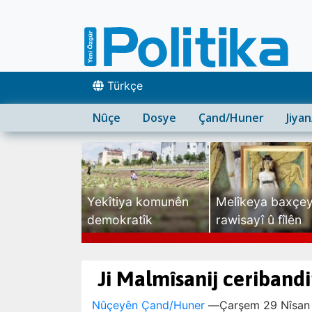
Türkçe
Nûçe
Dosye
Çand/Huner
Jiya
Yekîtiya komunên
Melîkeya baxçe
demokratîk
rawisayî û fîlên
sexte
Ji Malmîsanij ceriband
Nûçeyên Çand/Huner
—
Çarşem 29 Nîsan