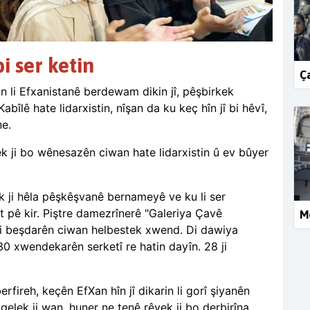
i ser ketin
Ça
n li Efxanistanê berdewam dikin jî, pêşbirkek
bîlê hate lidarxistin, nîşan da ku keç hîn jî bi hêvî,
ne.
ek ji bo wênesazên ciwan hate lidarxistin û ev bûyer
k ji hêla pêşkêşvanê bernameyê ve ku li ser
t pê kir. Piştre damezrînerê "Galeriya Çavê
Me
ji beşdarên ciwan helbestek xwend. Di dawiya
30 xwendekarên serketî re hatin dayîn. 28 ji
ireh, keçên EfXan hîn jî dikarin li gorî şiyanên
elek ji wan, huner ne tenê rêyek ji bo derbirîna