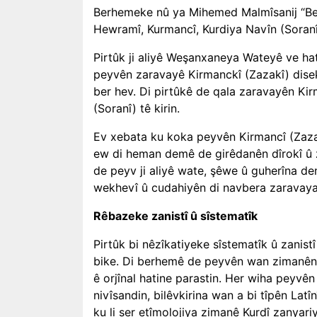
Berhemeke nû ya Mihemed Malmîsanij “Ber 
Hewramî, Kurmancî, Kurdiya Navîn (Soranî
Pirtûk ji aliyê Weşanxaneya Wateyê ve hati
peyvên zaravayê Kirmanckî (Zazakî) disek
ber hev. Di pirtûkê de qala zaravayên Ki
(Soranî) tê kirin.
Ev xebata ku koka peyvên Kirmancî (Zazak
ew di heman demê de girêdanên dîrokî û zi
de peyv ji aliyê wate, şêwe û guherîna de
wekhevî û cudahiyên di navbera zaravayan
Rêbazeke zanistî û sîstematîk
Pirtûk bi nêzîkatiyeke sîstematîk û zanistî
bike. Di berhemê de peyvên wan zimanên k
ê orjînal hatine parastin. Her wiha peyvên 
nivîsandin, bilêvkirina wan a bi tîpên Lat
ku li ser etîmolojiya zimanê Kurdî zanyar