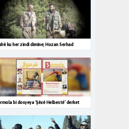
hê ku her zindî dimîne; Hozan Serhad
rmola bi dosyeya ‘Şêxê Helbestê’ derket