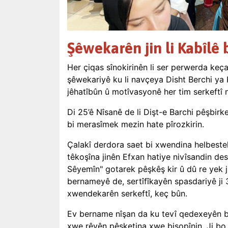
Şêwekarên jin li Kabîlê b
Her çiqas sînokirinên li ser perwerda keça
şêwekariyê ku li navçeya Disht Berchi ya Ka
jêhatîbûn û motîvasyonê her tim serkeftî 
Di 25’ê Nîsanê de li Dişt-e Barchi pêşbirk
bi merasîmek mezin hate pîrozkirin.
Çalakî derdora saet bi xwendina helbeste
têkoşîna jinên Efxan hatiye nivîsandin des
Sêyemîn" gotarek pêşkêş kir û dû re yek 
bernameyê de, sertîfîkayên spasdariyê ji 
xwendekarên serkeftî, keç bûn.
Ev bername nîşan da ku tevî qedexeyên berf
xwe rêyên pêşketina xwe bişopînin. Ji bo g