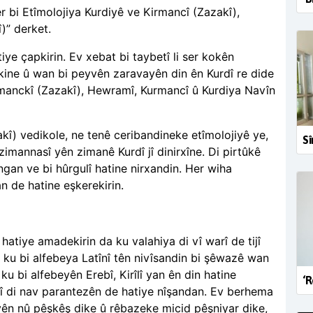
bi Etîmolojiya Kurdiyê ve Kirmancî (Zazakî),
)” derket.
ye çapkirin. Ev xebat bi taybetî li ser kokên
ine û wan bi peyvên zaravayên din ên Kurdî re dide
rmanckî (Zazakî), Hewramî, Kurmancî û Kurdiya Navîn
î) vedikole, ne tenê ceribandineke etîmolojiyê ye,
Sî
mannasî yên zimanê Kurdî jî dinirxîne. Di pirtûkê
ngan ve bi hûrgulî hatine nirxandin. Her wiha
 de hatine eşkerekirin.
 hatiye amadekirin da ku valahiya di vî warî de tijî
u bi alfebeya Latînî tên nivîsandin bi şêwazê wan
ku bi alfebeyên Erebî, Kirîlî yan ên din hatine
‘R
înî di nav parantezên de hatiye nîşandan. Ev berhema
iyên nû pêşkêş dike û rêbazeke micid pêşniyar dike,