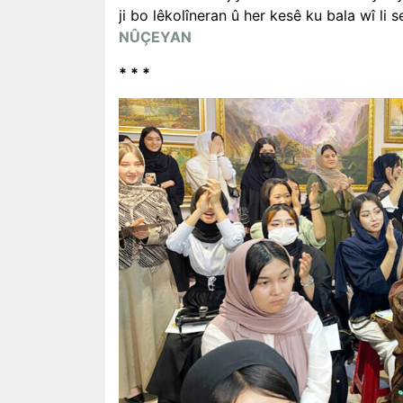
ji bo lêkolîneran û her kesê ku bala wî li 
NÛÇEYAN
* * *