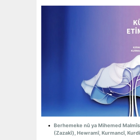
Berhemeke nû ya Mihemed Malmîsani
(Zazakî), Hewramî, Kurmancî, Kurdi