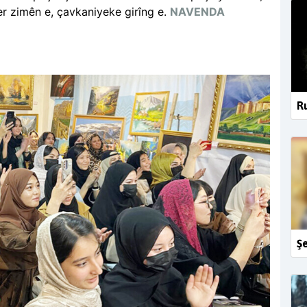
ser zimên e, çavkaniyeke girîng e.
NAVENDA
Ru
Şe