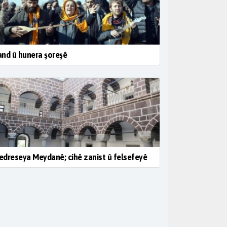
nd û hunera şoreşê
dreseya Meydanê; cihê zanist û felsefeyê