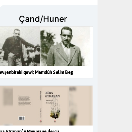
Çand/Huner
wşenbîrekî qewî; Memdûh Selîm Beg
îra Stranan’ ji Meymanê derçû