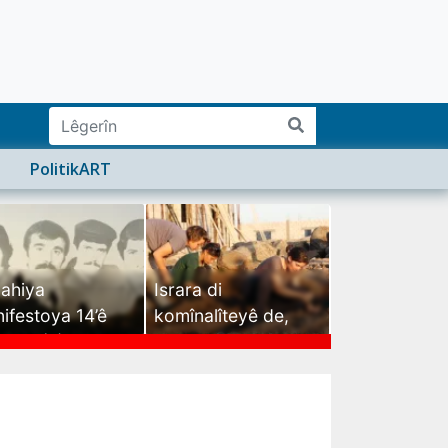
PolitikART
ahiya
Israra di
ifestoya 14’ê
komînalîteyê de,
mehê (2)
israra mirovatiyê ye