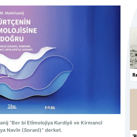
Re
j “Ber bi Etîmolojiya Kurdiyê ve Kirmancî
ya Navîn (Soranî)” derket.
‘B