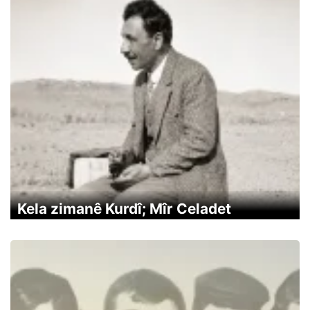
Kela zimanê Kurdî; Mîr Celadet