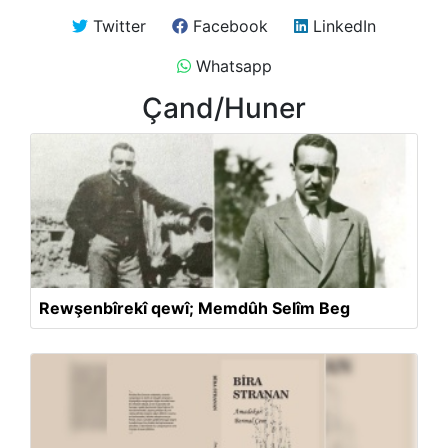
Twitter
Facebook
LinkedIn
Whatsapp
Çand/Huner
Rewşenbîrekî qewî; Memdûh Selîm Beg