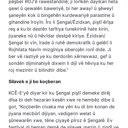
pêşber ROJ'ê rawestandinê; ji lorîkên dayikan heta
qewl û qewalên baweriyê, bi her awayî û şêweyî
şaneyên kok û bingehên kurdewariyê parastine û
gihandine îroyîn. Îro li Şengal/Êzidxan, piştî êrîşa
reş a ku bi destên tarîtiya tunekirinê hate kirin,
jiyaneke nû û hêvîdar destpê kiriye. Êzidxan/
Şengal bi vîn, îrade û ruhê demokratîk û gelêrî li
Rojhilata Navîn mizgîniya siberojên ronî dide. Ji
ber vê rastiyê ye ku derdorên xêrnexwaz, gef û
sondên dijminahiyê dixwin li dijî vê hêviya ku her
roj mezintir û bilindtir dibe."
Silavek e ji bo koçberan
KCÊ-E'yê diyar kir ku Şengal piştî demeke dirêj
dîsa bi deh hezaran kesên xwe re hembêz dibe û
got, "Koçberên civaka me yên ku di bin konan de
jiyana mecbûrî dijiyan, vedigerin welat û
şûnewarên xwe, têne çiyayê pîroz ê Şengalê. Ev
festîval di heman demê de silavek mezin û zindî ye