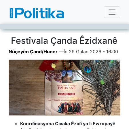
Festîvala Çanda Êzidxanê
Nûçeyên Çand/Huner
—
În 29 Gulan 2026 - 16:00
Koordînasyona Civaka Êzidî ya li Ewropayê