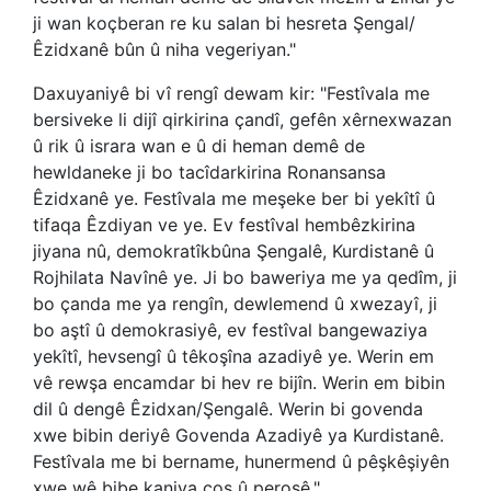
ji wan koçberan re ku salan bi hesreta Şengal/
Êzidxanê bûn û niha vegeriyan."
Daxuyaniyê bi vî rengî dewam kir: "Festîvala me
bersiveke li dijî qirkirina çandî, gefên xêrnexwazan
û rik û israra wan e û di heman demê de
hewldaneke ji bo tacîdarkirina Ronansansa
Êzidxanê ye. Festîvala me meşeke ber bi yekîtî û
tifaqa Êzdiyan ve ye. Ev festîval hembêzkirina
jiyana nû, demokratîkbûna Şengalê, Kurdistanê û
Rojhilata Navînê ye. Ji bo baweriya me ya qedîm, ji
bo çanda me ya rengîn, dewlemend û xwezayî, ji
bo aştî û demokrasiyê, ev festîval bangewaziya
yekîtî, hevsengî û têkoşîna azadiyê ye. Werin em
vê rewşa encamdar bi hev re bijîn. Werin em bibin
dil û dengê Êzidxan/Şengalê. Werin bi govenda
xwe bibin deriyê Govenda Azadiyê ya Kurdistanê.
Festîvala me bi bername, hunermend û pêşkêşiyên
xwe wê bibe kaniya coş û peroşê."