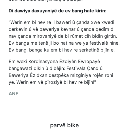
Di dawiya daxuyaniyê de ev bang hate kirin:
"Werin em bi hev re li bawerî û çanda xwe xwedî
derkevin û vê baweriya kevnar û çanda qedîm di
nav çanda mirovahiyê de bi rûmet cih bidin girtin.
Ev banga me tenê ji bo hatina we ya festivalê nîne.
Ev bang, banga ku em bi hev re serketinê bijîn e.
Em wekî Kordînasyona Êzdiyên Ewropayê
bangawazî dikin û dibêjin: Festîvala Çand û
Baweriya Êzidxan destpêka mizgîniya rojên ronî
ye. Werin em vê pîroziyê bi hev re bijîn!"
ANF
parvê bike