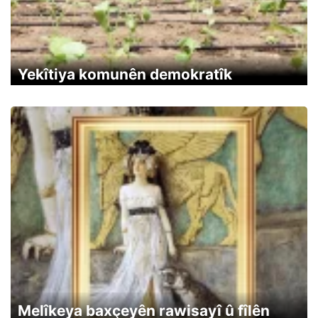
Yekîtiya komunên demokratîk
Melîkeya baxçeyên rawisayî û fîlên