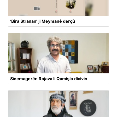
‘Bîra Stranan’ ji Meymanê derçû
Sînemagerên Rojava li Qamişlo dicivin