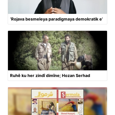
‘Rojava besmeleya paradigmaya demokratik e’
Ruhê ku her zindî dimîne; Hozan Serhad