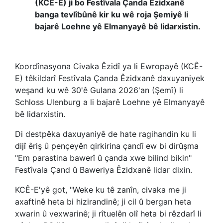
(KCÊ-E) ji bo Festîvala Çanda Êzidxanê
banga tevlîbûnê kir ku wê roja Şemiyê li
bajarê Loehne yê Elmanyayê bê lidarxistin.
Koordînasyona Civaka Êzidî ya li Ewropayê (KCÊ-
E) têkildarî Festîvala Çanda Êzidxanê daxuyaniyek
weşand ku wê 30'ê Gulana 2026'an (Şemî) li
Schloss Ulenburg a li bajarê Loehne yê Elmanyayê
bê lidarxistin.
Di destpêka daxuyaniyê de hate ragihandin ku li
dijî êriş û pençeyên qirkirina çandî ew bi dirûşma
"Em parastina bawerî û çanda xwe bilind bikin"
Festîvala Çand û Baweriya Êzidxanê lidar dixin.
KCÊ-E'yê got, "Weke ku tê zanîn, civaka me ji
axaftinê heta bi hizirandinê; ji cil û bergan heta
xwarin û vexwarinê; ji rîtuelên olî heta bi rêzdarî li