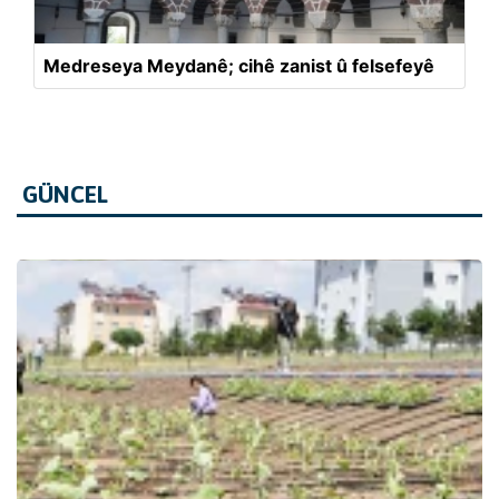
Medreseya Meydanê; cihê zanist û felsefeyê
GÜNCEL