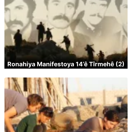
Ronahiya Manifestoya 14’ê Tîrmehê (2)