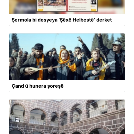
Şermola bi dosyeya ‘Şêxê Helbestê’ derket
Çand û hunera şoreşê