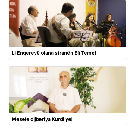
Li Enqereyê olana stranên Elî Temel
Mesele dijberiya Kurdî ye!