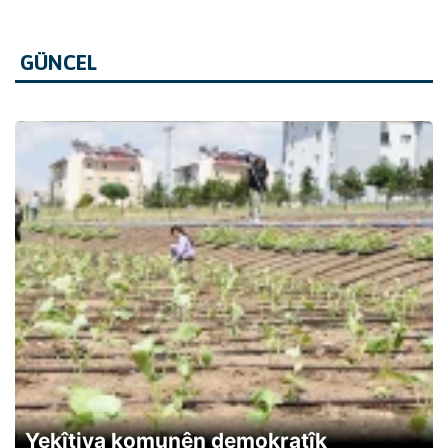
GÜNCEL
Yekîtiya komunên demokratîk