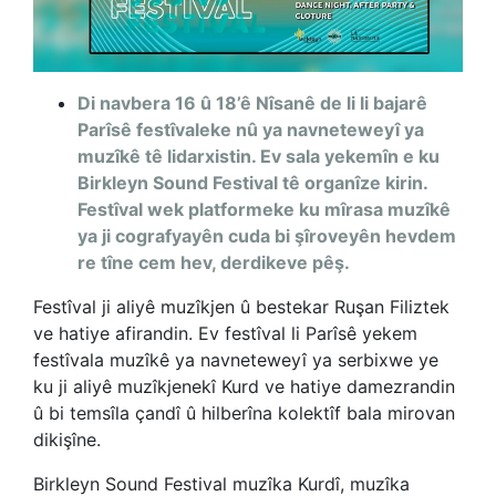
Di navbera 16 û 18’ê Nîsanê de li li bajarê
Parîsê festîvaleke nû ya navneteweyî ya
muzîkê tê lidarxistin. Ev sala yekemîn e ku
Birkleyn Sound Festival tê organîze kirin.
Festîval wek platformeke ku mîrasa muzîkê
ya ji cografyayên cuda bi şîroveyên hevdem
re tîne cem hev, derdikeve pêş.
Festîval ji aliyê muzîkjen û bestekar Ruşan Filiztek
ve hatiye afirandin. Ev festîval li Parîsê yekem
festîvala muzîkê ya navneteweyî ya serbixwe ye
ku ji aliyê muzîkjenekî Kurd ve hatiye damezrandin
û bi temsîla çandî û hilberîna kolektîf bala mirovan
dikişîne.
Birkleyn Sound Festival muzîka Kurdî, muzîka