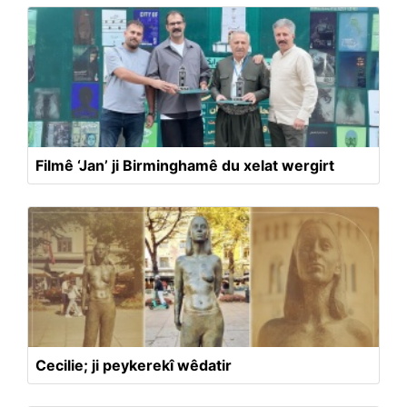
Filmê ‘Jan’ ji Birminghamê du xelat wergirt
Cecilie; ji peykerekî wêdatir