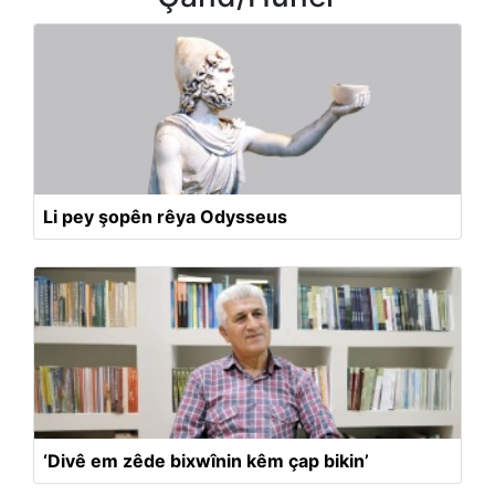
Li pey şopên rêya Odysseus
‘Divê em zêde bixwînin kêm çap bikin’