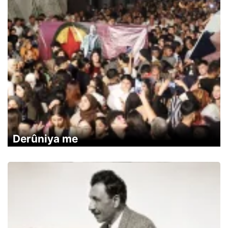
Derûniya me