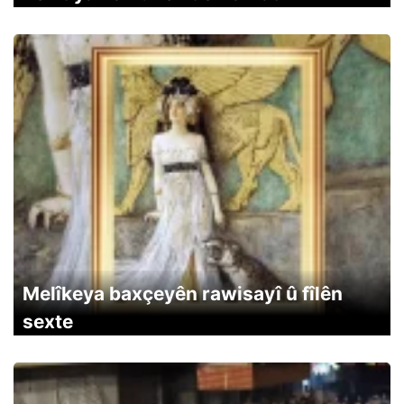
Melîkeya baxçeyên rawisayî û fîlên
sexte