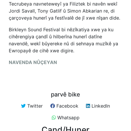
Tecrubeya navneteweyî ya Filiztek bi navên wekî
Jordi Savall, Tony Gatlif û Simon Abkarian re, di
çarçoveya hunerî ya festîvalê de jî xwe nîşan dide.
Birkleyn Sound Festival bi nêzîkatiya xwe ya ku
cihêrengiya çandî û hilberîna hunerî datîne
navendê, wekî bûyereke nû di sehnaya muzîkê ya
Ewropayê de cihê xwe digire.
NAVENDA NÛÇEYAN
parvê bike
Twitter
Facebook
LinkedIn
Whatsapp
Çand/Huner