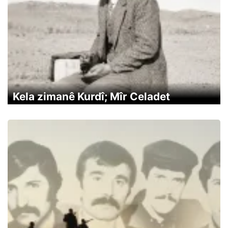
Kela zimanê Kurdî; Mîr Celadet