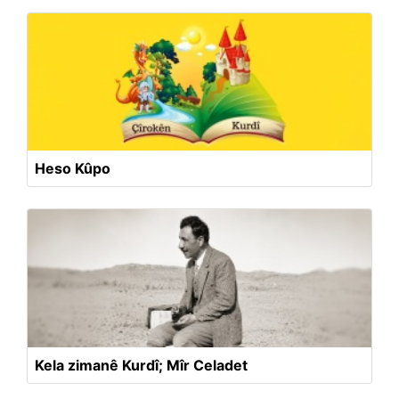
Heso Kûpo
Kela zimanê Kurdî; Mîr Celadet