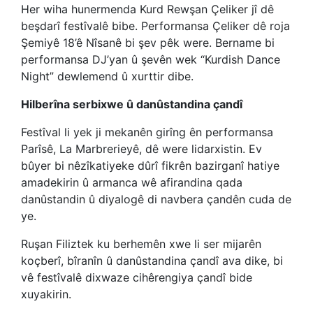
Her wiha hunermenda Kurd Rewşan Çeliker jî dê
beşdarî festîvalê bibe. Performansa Çeliker dê roja
Şemiyê 18’ê Nîsanê bi şev pêk were. Bername bi
performansa DJ’yan û şevên wek “Kurdish Dance
Night” dewlemend û xurttir dibe.
Hilberîna serbixwe û danûstandina çandî
Festîval li yek ji mekanên girîng ên performansa
Parîsê, La Marbrerieyê, dê were lidarxistin. Ev
bûyer bi nêzîkatiyeke dûrî fikrên bazirganî hatiye
amadekirin û armanca wê afirandina qada
danûstandin û diyalogê di navbera çandên cuda de
ye.
Ruşan Filiztek ku berhemên xwe li ser mijarên
koçberî, bîranîn û danûstandina çandî ava dike, bi
vê festîvalê dixwaze cihêrengiya çandî bide
xuyakirin.