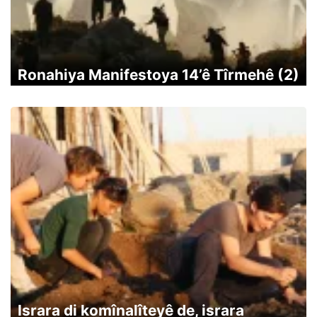
Ronahiya Manifestoya 14’ê Tîrmehê (2)
Israra di komînalîteyê de, israra