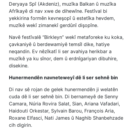
Deryaya Spî (Akdeniz), muzîka Balkan û muzîka
Afrîkayê di nav xwe de dihewîne. Festîval bi
yekkirina formên kevneşopî û estetîka hevdem,
muzîkê wekî zimanekî gerdûnî dişopîne.
Navê festîvalê “Birkleyn” wekî metaforeke ku koka,
çavkaniyê û berdewamiyê temsîl dike, hatiye
neqandin. Ev nêzîkatî li ser avahiya herikbar a
muzîkê ya ku sînor, dem û erdnîgariyan dibuhire,
disekine.
Hunermendên navneteweyî dê li ser sehnê bin
Di nav sê rojan de gelek hunermendên ji welatên
cuda dê li ser sehnê bin. Di bernameyê de Senny
Camara, Núria Rovira Salat, Sian, Ariana Vafadari,
Haidouti Orkestar, Sylvain Barou, François Aria,
Roxane Elfasci, Nati James û Naghib Shanbehzade
cih digirin.