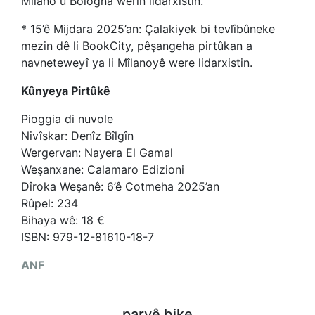
Mîlano û Bologna werin lidarxistin.
* 15’ê Mijdara 2025’an: Çalakiyek bi tevlîbûneke
mezin dê li BookCity, pêşangeha pirtûkan a
navneteweyî ya li Mîlanoyê were lidarxistin.
Kûnyeya Pirtûkê
Pioggia di nuvole
Nivîskar: Denîz Bîlgîn
Wergervan: Nayera El Gamal
Weşanxane: Calamaro Edizioni
Dîroka Weşanê: 6’ê Cotmeha 2025’an
Rûpel: 234
Bihaya wê: 18 €
ISBN: 979-12-81610-18-7
ANF
parvê bike