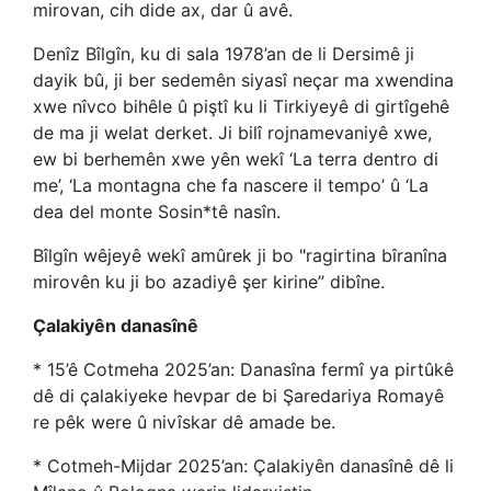
mirovan, cih dide ax, dar û avê.
Denîz Bîlgîn, ku di sala 1978’an de li Dersimê ji
dayik bû, ji ber sedemên siyasî neçar ma xwendina
xwe nîvco bihêle û piştî ku li Tirkiyeyê di girtîgehê
de ma ji welat derket. Ji bilî rojnamevaniyê xwe,
ew bi berhemên xwe yên wekî ‘La terra dentro di
me’, ‘La montagna che fa nascere il tempo’ û ‘La
dea del monte Sosin*tê nasîn.
Bîlgîn wêjeyê wekî amûrek ji bo "ragirtina bîranîna
mirovên ku ji bo azadiyê şer kirine” dibîne.
Çalakiyên danasînê
* 15’ê Cotmeha 2025’an: Danasîna fermî ya pirtûkê
dê di çalakiyeke hevpar de bi Şaredariya Romayê
re pêk were û nivîskar dê amade be.
* Cotmeh-Mijdar 2025’an: Çalakiyên danasînê dê li