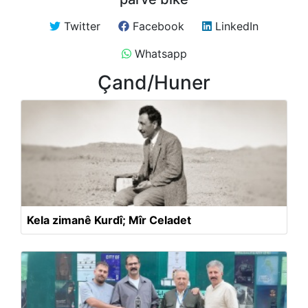
Twitter
Facebook
LinkedIn
Whatsapp
Çand/Huner
Kela zimanê Kurdî; Mîr Celadet