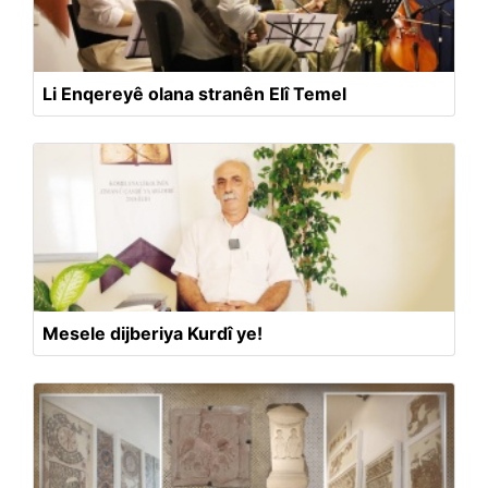
Li Enqereyê olana stranên Elî Temel
Mesele dijberiya Kurdî ye!