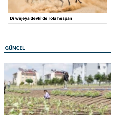
Di wêjeya devkî de rola hespan
GÜNCEL