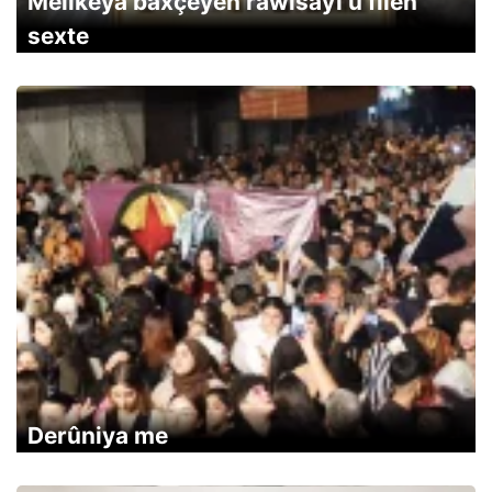
Melîkeya baxçeyên rawisayî û fîlên
sexte
Derûniya me