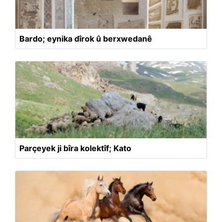
Bardo; eynika dîrok û berxwedanê
Parçeyek ji bîra kolektîf; Kato