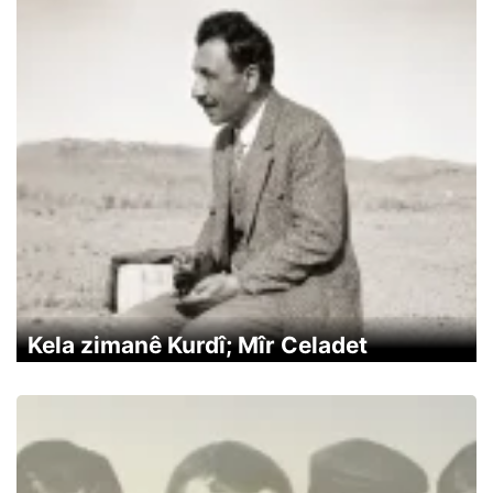
Kela zimanê Kurdî; Mîr Celadet