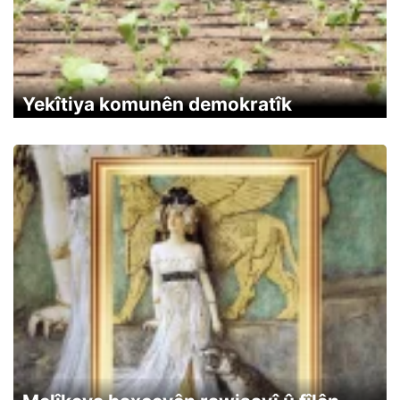
Yekîtiya komunên demokratîk