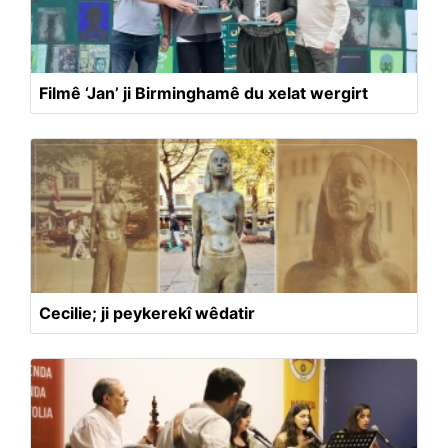
Filmê ‘Jan’ ji Birminghamê du xelat wergirt
Cecilie; ji peykerekî wêdatir