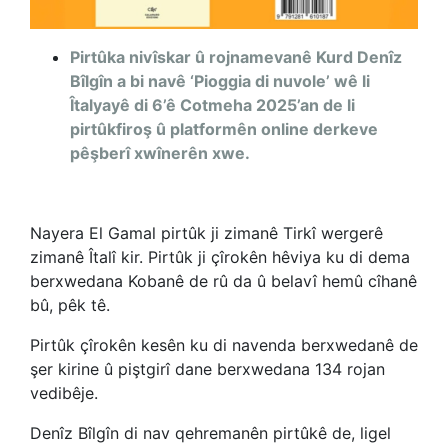
Pirtûka nivîskar û rojnamevanê Kurd Denîz
Bîlgîn a bi navê ‘Pioggia di nuvole’ wê li
Îtalyayê di 6’ê Cotmeha 2025’an de li
pirtûkfiroş û platformên online derkeve
pêşberî xwînerên xwe.
Nayera El Gamal pirtûk ji zimanê Tirkî wergerê
zimanê Îtalî kir. Pirtûk ji çîrokên hêviya ku di dema
berxwedana Kobanê de rû da û belavî hemû cîhanê
bû, pêk tê.
Pirtûk çîrokên kesên ku di navenda berxwedanê de
şer kirine û piştgirî dane berxwedana 134 rojan
vedibêje.
Denîz Bîlgîn di nav qehremanên pirtûkê de, ligel