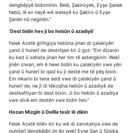
dengbêjiyê bidomînin. Belê, Şakiroyek, Eyşe Şanek
hebû, lê ev nayê wê wateyê ku Şakiro û Eyşe
Şanên nû negihên."
‘Dest bidin hev ji bo hebûn û azadiyê’
Felek Acetê girîngiya hebûna jinan di çalakiyên
çand û hunerî de destnîşan kir û got: "Em dizanin
ku ked û xebata jinan her tim tê astengkirin. Wekî
jinên ciwan, em ê hewl bidin ku çalakiyên xwe yên
çand û hunerî bi qasî ku ji destê me tê pêş bixin.
Em nikarin bi tena serê xwe di çalakiyên çand û
hunerî de, ne jî di têkoşîna hebûn û azadiyê de
destkeftiyan bi dest bixin. Ji bo hebûn û azadiya
xwe divê em destên xwe bidin hev."
Hozan Mizgîn û Delîla tesîr lê dikin
Felek Acetê bilêv kir ku wê di zarokatiya xwe de
guhdarî dengbêjên jin ên wekî Eyşe Şan û Sûsika