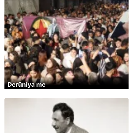
Derûniya me