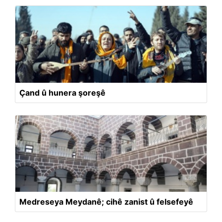
Çand û hunera şoreşê
Medreseya Meydanê; cihê zanist û felsefeyê