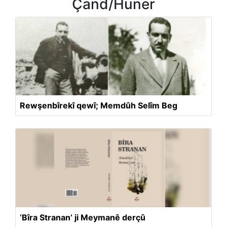
Çand/Huner
Rewşenbîrekî qewî; Memdûh Selîm Beg
‘Bîra Stranan’ ji Meymanê derçû