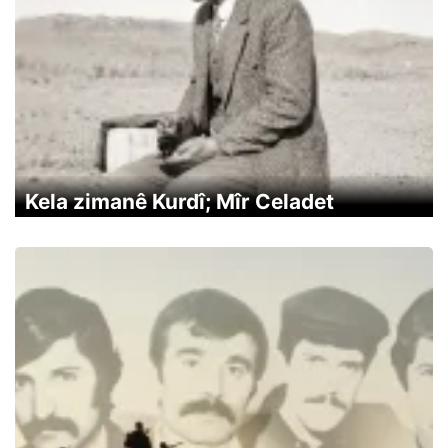
Kela zimanê Kurdî; Mîr Celadet