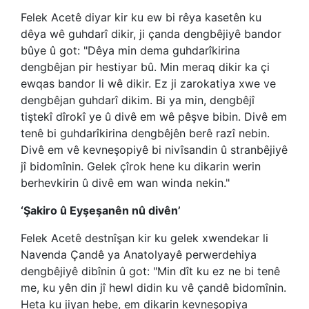
Felek Acetê diyar kir ku ew bi rêya kasetên ku
dêya wê guhdarî dikir, ji çanda dengbêjiyê bandor
bûye û got: "Dêya min dema guhdarîkirina
dengbêjan pir hestiyar bû. Min meraq dikir ka çi
ewqas bandor li wê dikir. Ez ji zarokatiya xwe ve
dengbêjan guhdarî dikim. Bi ya min, dengbêjî
tiştekî dîrokî ye û divê em wê pêşve bibin. Divê em
tenê bi guhdarîkirina dengbêjên berê razî nebin.
Divê em vê kevneşopiyê bi nivîsandin û stranbêjiyê
jî bidomînin. Gelek çîrok hene ku dikarin werin
berhevkirin û divê em wan winda nekin."
‘Şakiro û Eyşeşanên nû divên’
Felek Acetê destnîşan kir ku gelek xwendekar li
Navenda Çandê ya Anatolyayê perwerdehiya
dengbêjiyê dibînin û got: "Min dît ku ez ne bi tenê
me, ku yên din jî hewl didin ku vê çandê bidomînin.
Heta ku jiyan hebe, em dikarin kevneşopiya