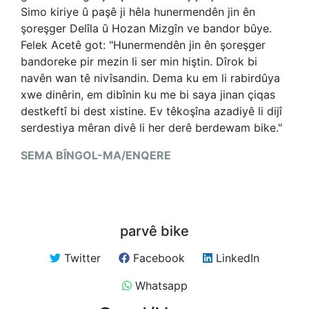
Simo kiriye û paşê ji hêla hunermendên jin ên
şoreşger Delîla û Hozan Mizgîn ve bandor bûye.
Felek Acetê got: "Hunermendên jin ên şoreşger
bandoreke pir mezin li ser min hiştin. Dîrok bi
navên wan tê nivîsandin. Dema ku em li rabirdûya
xwe dinêrin, em dibînin ku me bi saya jinan çiqas
destkeftî bi dest xistine. Ev têkoşîna azadiyê li dijî
serdestiya mêran divê li her derê berdewam bike."
SEMA BÎNGOL-
MA/ENQERE
parvê bike
Twitter
Facebook
LinkedIn
Whatsapp