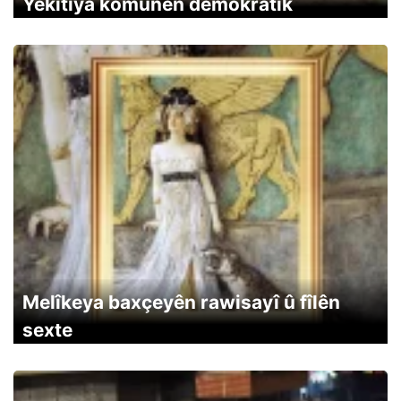
Yekîtiya komunên demokratîk
Melîkeya baxçeyên rawisayî û fîlên
sexte