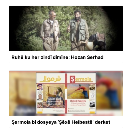
Ruhê ku her zindî dimîne; Hozan Serhad
Şermola bi dosyeya ‘Şêxê Helbestê’ derket