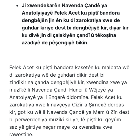
Ji xwendekarên Navenda Çandê ya
Anatolyiyayê Felek Acet ku piştî bandora
dengbêjên jin ên ku di zarokatiya xwe de
guhdar kiriye dest bi dengbêjiyê kir, diyar kir
ku divê jin di çalakiyên çandî û têkoşîna
azadiyê de pêşengiyê bikin.
Felek Acet ku piştî bandora kasetên ku malbata wê
di zarokatiya wê de guhdarî dikir dest bi
zindîkirina çanda dengbêjiyê kir, xwendina xwe ya
muzîkê li Navenda Çand, Huner û Wêjeyê ya
Anatolyayê ya li Enqerê didomîne. Felek Acet ku
zarokatiya xwe li navçeya Cîzîr a Şirnexê derbas
kir, got ku wê li Navenda Çandê ya Mem û Zîn dest
bi perwerdehiya muzîkî kiriye, lê piştî ku qeyûm
saziyê girtiye neçar maye ku xwendina xwe
rawestîne.