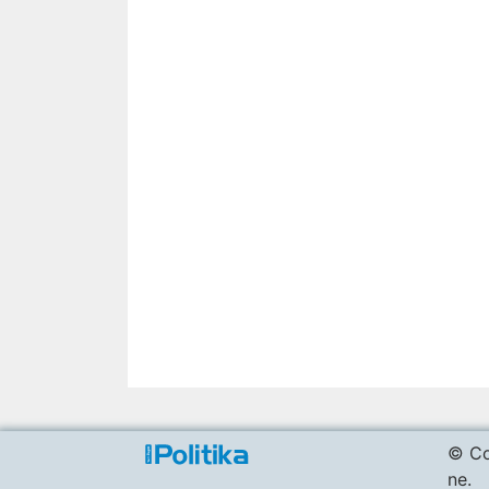
© Co
ne.