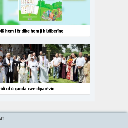
K hem fêr dike hem jî hildiberîne
idî ol û çanda xwe diparêzin
tî