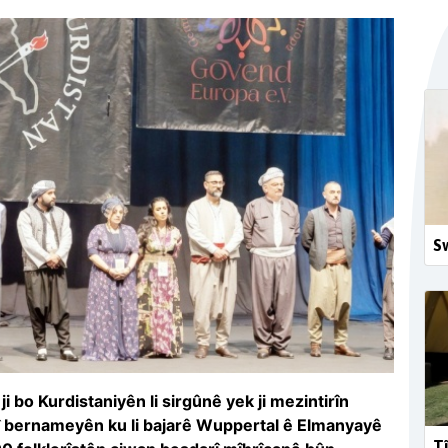
Sw
 bo Kurdistaniyên li sirgûnê yek ji mezintirîn
iştî bernameyên ku li bajarê Wuppertal ê Elmanyayê
Tî