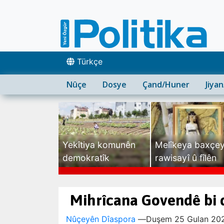
Türkçe
Nûçe
Dosye
Çand/Huner
Jiya
Yekîtiya komunên
Melîkeya baxçe
demokratîk
rawisayî û fîlên
sexte
Mihrîcana Govendê bi 
Nûçeyên Dîaspora
—
Duşem 25 Gulan 202