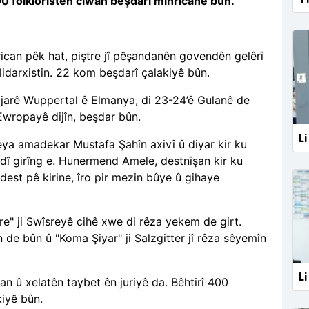
 400 folklorîstên ciwan beşdarî mîhrîcanê bûn.
can pêk hat, piştre jî pêşandanên govendên gelêrî
lidarxistin. 22 kom beşdarî çalakiyê bûn.
ajarê Wuppertal ê Elmanya, di 23-24’ê Gulanê de
 Ewropayê dijîn, beşdar bûn.
L
teya amadekar Mustafa Şahîn axivî û diyar kir ku
urdî girîng e. Hunermend Amele, destnîşan kir ku
dest pê kirine, îro pir mezin bûye û gihaye
e" ji Swîsreyê cihê xwe di rêza yekem de girt.
de bûn û "Koma Şiyar" ji Salzgitter jî rêza sêyemîn
Li
gan û xelatên taybet ên juriyê da. Bêhtirî 400
kiyê bûn.