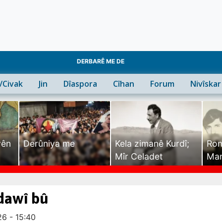
DERBARÊ ME DE
n/Civak
Jin
Dîaspora
Cîhan
Forum
Nivîskar
yên
Derûniya me
Kela zimanê Kurdî;
Ron
Mîr Celadet
Man
Tîr
dawî bû
6 - 15:40