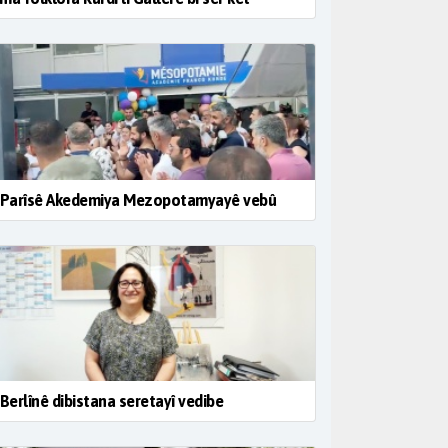
i Parîsê Akedemiya Mezopotamyayê vebû
 Berlînê dibistana seretayî vedibe