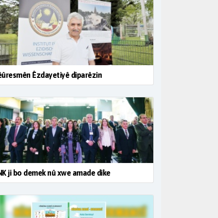
ûresmên Êzdayetiyê diparêzin
K ji bo demek nû xwe amade dike