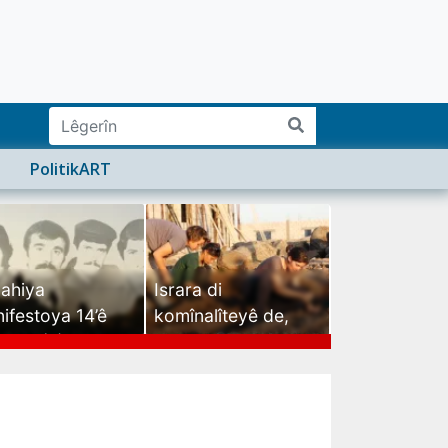
PolitikART
ahiya
Israra di
ifestoya 14’ê
komînalîteyê de,
mehê (2)
israra mirovatiyê ye