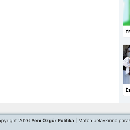
YM
Êz
pyright 2026
Yeni Özgür Politika
| Mafên belavkirinê paras