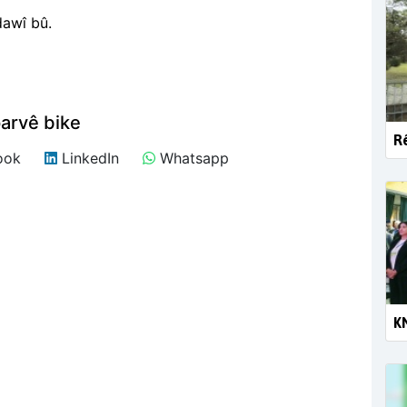
dawî bû.
arvê bike
Rê
ook
LinkedIn
Whatsapp
KN