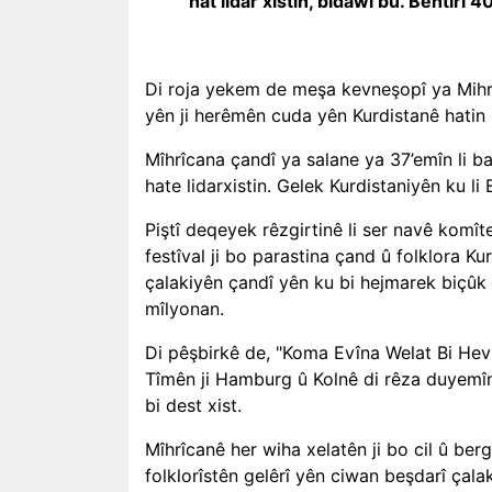
hat lidar xistin, bidawî bû. Bêhtirî
Di roja yekem de meşa kevneşopî ya Mihri
yên ji herêmên cuda yên Kurdistanê hatin 
Mîhrîcana çandî ya salane ya 37’emîn li b
hate lidarxistin. Gelek Kurdistaniyên ku li
Piştî deqeyek rêzgirtinê li ser navê komî
festîval ji bo parastina çand û folklora K
çalakiyên çandî yên ku bi hejmarek biçûk 
mîlyonan.
Di pêşbirkê de, "Koma Evîna Welat Bi Hevr
Tîmên ji Hamburg û Kolnê di rêza duyemîn 
bi dest xist.
Mîhrîcanê her wiha xelatên ji bo cil û ber
folklorîstên gelêrî yên ciwan beşdarî çala