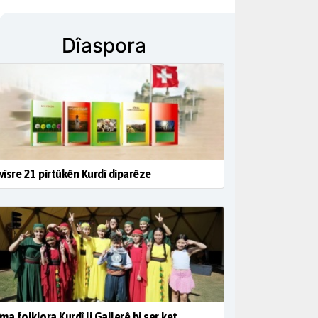
Dîaspora
îsre 21 pirtûkên Kurdî diparêze
ma folklora Kurdî li Gallerê bi ser ket