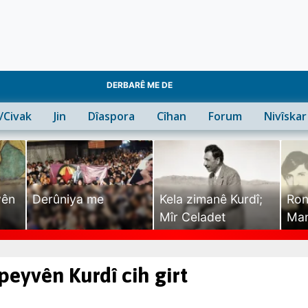
DERBARÊ ME DE
n/Civak
Jin
Dîaspora
Cîhan
Forum
Nivîskar
yên
Derûniya me
Kela zimanê Kurdî;
Ron
Mîr Celadet
Man
Tîr
peyvên Kurdî cih girt