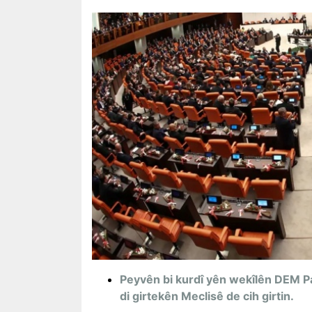
Peyvên bi kurdî yên wekîlên DEM Par
di girtekên Meclisê de cih girtin.