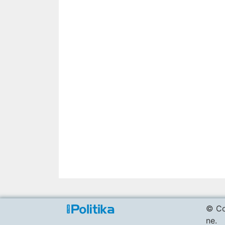
© Co
ne.