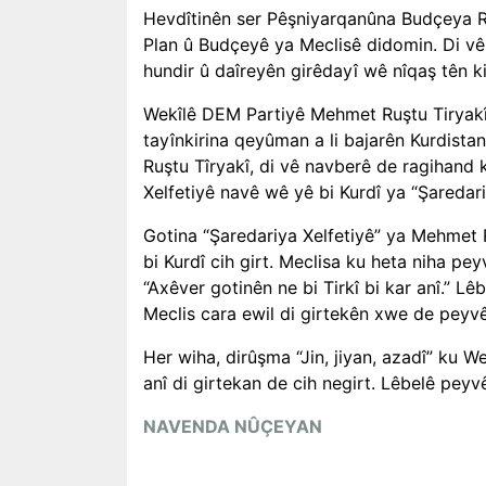
Hevdîtinên ser Pêşniyarqanûna Budçeya R
Plan û Budçeyê ya Meclisê didomin. Di v
hundir û daîreyên girêdayî wê nîqaş tên ki
Wekîlê DEM Partiyê Mehmet Ruştu Tiryakî d
tayînkirina qeyûman a li bajarên Kurdista
Ruştu Tîryakî, di vê navberê de ragihand 
Xelfetiyê navê wê yê bi Kurdî ya “Şaredari
Gotina “Şaredariya Xelfetiyê” ya
Mehmet 
bi Kurdî cih girt. Meclisa ku heta niha pe
“Axêver gotinên ne bi Tirkî bi kar anî.” Lê
Meclis cara ewil di girtekên xwe de peyvê
Her wiha, dirûşma “Jin, jiyan, azadî” ku 
anî di girtekan de cih negirt. Lêbelê peyv
NAVENDA NÛÇEYAN