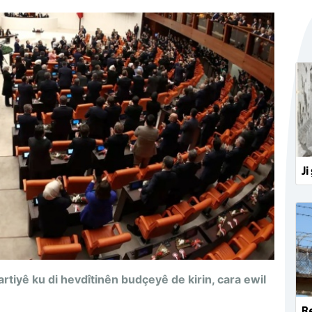
Ji
tiyê ku di hevdîtinên budçeyê de kirin, cara ewil
Re