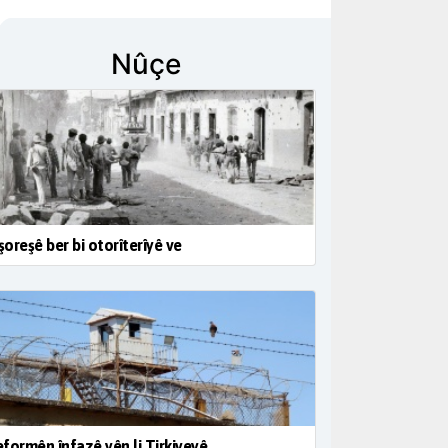
Nûçe
 şoreşê ber bi otorîterîyê ve
formên înfazê yên li Tirkiyeyê