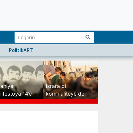
PolitikART
ahiya
Israra di
ifestoya 14’ê
komînalîteyê de,
mehê (2)
israra mirovatiyê ye