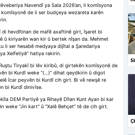
êveberiya Navendî ya Sala 2026’an, li komîsyona
ê komîsyonê de li ser budçeya wezareta karên
rin.
i hevdîtinan de mafê axaftinê girt, îşaret bi
nê û kiriyarên wan kir û bertek nîşan da. Mehmet
ku li ser hesabê medyaya dijîtal a Şaredariya
ya Xelfetiyê” hatiya rakirin.
Sî
Ru
ştu Tiryakî bi lêv kiribû, di girtekên komîsyonê de
yvên bi Kurdî weke “(…)” dihat qeydkirin û digot
belê îcar peyvên bi Kurdî cih girt. Bi vê rewşê re
n bi Kurdî dinivîse.
Wekîla DEM Partiyê ya Rihayê Dîlan Kunt Ayan bi kar
ên weke “Jin kart" û "Xalê Behçet” tê de cih girt.
Çî