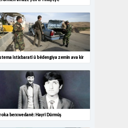
stema îstixbaratî û bêdengiya zemîn ava kir
roka berxwedanê: Hayrî Dûrmûş