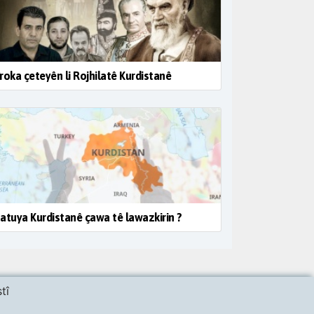
roka çeteyên li Rojhilatê Kurdistanê
atuya Kurdistanê çawa tê lawazkirin ?
tî