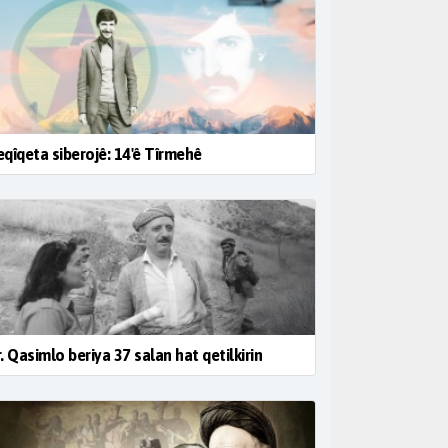
qîqeta siberojê: 14'ê Tîrmehê
. Qasimlo beriya 37 salan hat qetilkirin