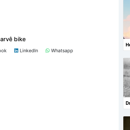
arvê bike
He
ook
LinkedIn
Whatsapp
Dr