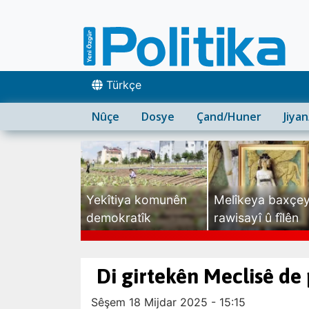
Türkçe
Nûçe
Dosye
Çand/Huner
Jiya
Yekîtiya komunên
Melîkeya baxçe
demokratîk
rawisayî û fîlên
sexte
Di girtekên Meclisê de 
Sêşem 18 Mijdar 2025 - 15:15