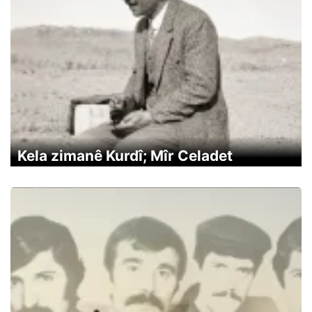
Kela zimanê Kurdî; Mîr Celadet