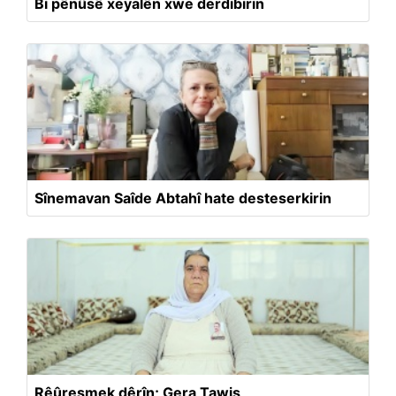
Bi pênûsê xeyalên xwe derdibirin
Sînemavan Saîde Abtahî hate desteserkirin
Rêûresmek dêrîn; Gera Tawis