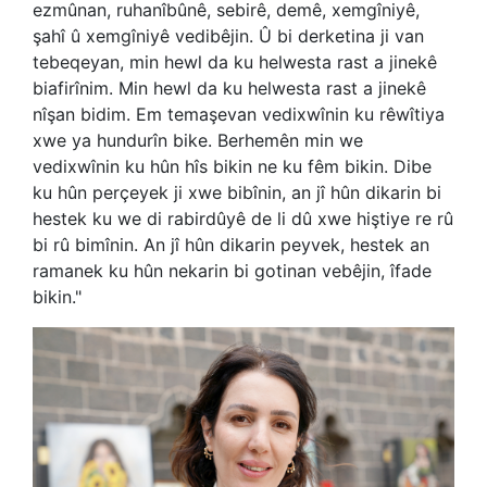
ezmûnan, ruhanîbûnê, sebirê, demê, xemgîniyê,
şahî û xemgîniyê vedibêjin. Û bi derketina ji van
tebeqeyan, min hewl da ku helwesta rast a jinekê
biafirînim. Min hewl da ku helwesta rast a jinekê
nîşan bidim. Em temaşevan vedixwînin ku rêwîtiya
xwe ya hundurîn bike. Berhemên min we
vedixwînin ku hûn hîs bikin ne ku fêm bikin. Dibe
ku hûn perçeyek ji xwe bibînin, an jî hûn dikarin bi
hestek ku we di rabirdûyê de li dû xwe hiştiye re rû
bi rû bimînin. An jî hûn dikarin peyvek, hestek an
ramanek ku hûn nekarin bi gotinan vebêjin, îfade
bikin."