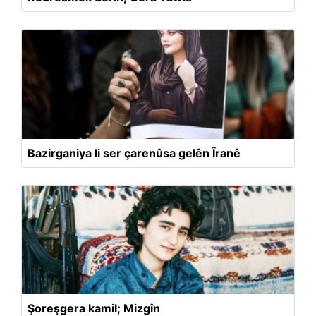
Bazirganiya li ser çarenûsa gelên Îranê
Şoreşgera kamil; Mizgîn