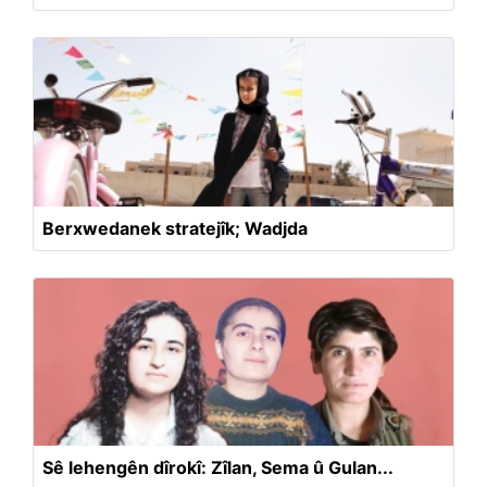
Berxwedanek stratejîk; Wadjda
Sê lehengên dîrokî: Zîlan, Sema û Gulan...