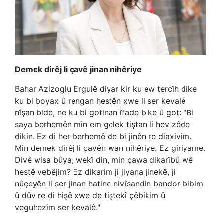
Demek dirêj li çavê jinan nihêriye
Bahar Azizoglu Ergulê diyar kir ku ew tercîh dike
ku bi boyax û rengan hestên xwe li ser kevalê
nîşan bide, ne ku bi gotinan îfade bike û got: "Bi
saya berhemên min em gelek tiştan li hev zêde
dikin. Ez di her berhemê de bi jinên re diaxivim.
Min demek dirêj li çavên wan nihêriye. Ez giriyame.
Divê wisa bûya; wekî din, min çawa dikarîbû wê
hestê vebêjim? Ez dikarim ji jiyana jinekê, ji
nûçeyên li ser jinan hatine nivîsandin bandor bibim
û dûv re di hişê xwe de tiştekî çêbikim û
veguhezim ser kevalê."