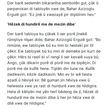
Der barê sedemên bikaranîna sembolên gul, çûk û
perperokan di tabloyên xwe de, Bahar Azizoglu
Ergulê got: "Ez jinê û xwezayê pir dişibînim hev."
‘Hêzek di hundirê me de mezin dibe’
Der barê tabloya ku çûkek li ser porê jinekê
rûniştiye nîşan dide, Bahar Azizoglû Ergulê got: "Bo
nimûne, ew tabloyek bû ku min bi hestekî pir tîr
çêkir. Ew tabloyek bû ku min di demeke pir kurt de
çêkir. Hêrs bi rastî bi vî rengî li ser kevalê xuya bû.
Ango, çûk dikarin porê di porê me de bipêçin. Di
porê me de kulîlk hene. Tiştên din tune ne. Kulîlk
dadikevin, kêzik dadikevin. Min ev bi wê hesta
azadî û hêviyê kir. Bê guman jin hêviya xwe û
helwesta xwe ya rast di hundurê xwe de hildigire.
Heta di kêliyên me yên herî bêdeng de jî, hêzek di
hundurê me de mezin dibe û her jin hêza xwe di
dilê xwe de hildigire."