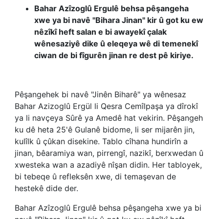
Bahar Azîzoglû Ergulê behsa pêşangeha
xwe ya bi navê "Bihara Jinan" kir û got ku ew
nêzîkî heft salan e bi awayekî çalak
wênesaziyê dike û eleqeya wê di temenekî
ciwan de bi fîgurên jinan re dest pê kiriye.
Pêşangehek bi navê "Jinên Biharê" ya wênesaz
Bahar Azizoglû Ergül li Qesra Cemîlpaşa ya dîrokî
ya li navçeya Sûrê ya Amedê hat vekirin. Pêşangeh
ku dê heta 25'ê Gulanê bidome, li ser mijarên jin,
kulîlk û çûkan disekine. Tablo cîhana hundirîn a
jinan, bêaramiya wan, pirrengî, nazikî, berxwedan û
xwesteka wan a azadiyê nîşan didin. Her tabloyek,
bi tebeqe û refleksên xwe, di temaşevan de
hestekê dide der.
Bahar Azîzoglû Ergulê behsa pêşangeha xwe ya bi