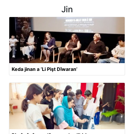
Jin
Keda jinan a ‘Li Pişt Dîwaran’