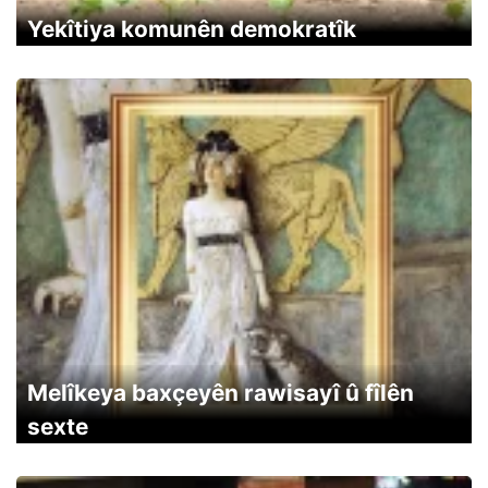
Yekîtiya komunên demokratîk
Melîkeya baxçeyên rawisayî û fîlên
sexte