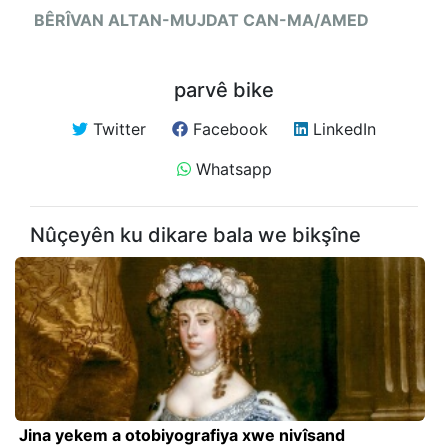
BÊRÎVAN ALTAN-MUJDAT CAN-
MA/AMED
parvê bike
Twitter
Facebook
LinkedIn
Whatsapp
Nûçeyên ku dikare bala we bikşîne
Jina yekem a otobiyografiya xwe nivîsand