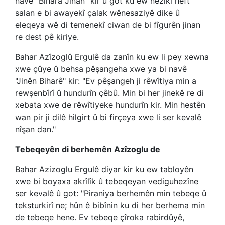
navê "Bihara Jinan" kir û got ku ew nêzîkî heft
salan e bi awayekî çalak wênesaziyê dike û
eleqeya wê di temenekî ciwan de bi fîgurên jinan
re dest pê kiriye.
Bahar Azîzoglû Ergulê da zanîn ku ew li pey xewna
xwe çûye û behsa pêşangeha xwe ya bi navê
"Jinên Biharê" kir: "Ev pêşangeh ji rêwîtiya min a
rewşenbîrî û hundurîn çêbû. Min bi her jinekê re di
xebata xwe de rêwîtiyeke hundurîn kir. Min hestên
wan pir ji dilê hilgirt û bi firçeya xwe li ser kevalê
nîşan dan."
Tebeqeyên di berhemên Azîzoglu de
Bahar Azizoglu Ergulê diyar kir ku ew tabloyên
xwe bi boyaxa akrîlîk û tebeqeyan vediguhezîne
ser kevalê û got: "Piraniya berhemên min tebeqe û
teksturkirî ne; hûn ê bibînin ku di her berhema min
de tebeqe hene. Ev tebeqe çîroka rabirdûyê,