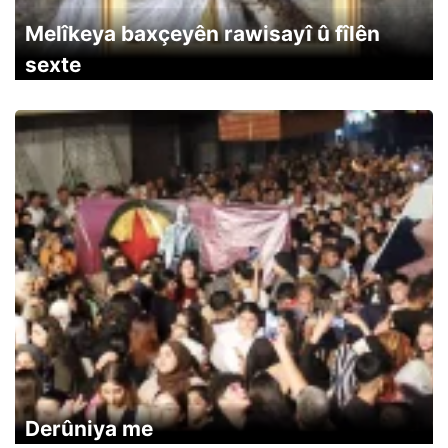
Melîkeya baxçeyên rawisayî û fîlên
sexte
Derûniya me