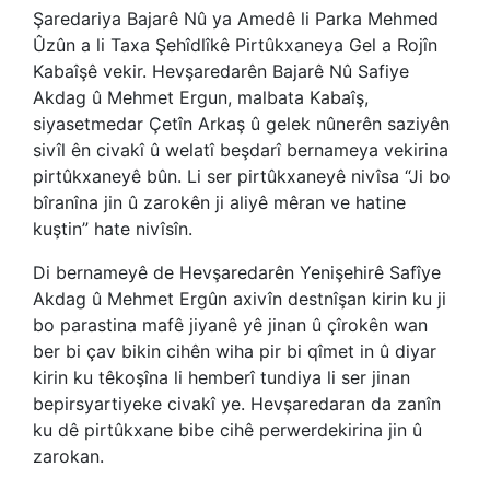
Şaredariya Bajarê Nû ya Amedê li Parka Mehmed
Ûzûn a li Taxa Şehîdlîkê Pirtûkxaneya Gel a Rojîn
Kabaîşê vekir. Hevşaredarên Bajarê Nû Safiye
Akdag û Mehmet Ergun, malbata Kabaîş,
siyasetmedar Çetîn Arkaş û gelek nûnerên saziyên
sivîl ên civakî û welatî beşdarî bernameya vekirina
pirtûkxaneyê bûn. Li ser pirtûkxaneyê nivîsa “Ji bo
bîranîna jin û zarokên ji aliyê mêran ve hatine
kuştin” hate nivîsîn.
Di bernameyê de Hevşaredarên Yenişehirê Safîye
Akdag û Mehmet Ergûn axivîn destnîşan kirin ku ji
bo parastina mafê jiyanê yê jinan û çîrokên wan
ber bi çav bikin cihên wiha pir bi qîmet in û diyar
kirin ku têkoşîna li hemberî tundiya li ser jinan
bepirsyartiyeke civakî ye. Hevşaredaran da zanîn
ku dê pirtûkxane bibe cihê perwerdekirina jin û
zarokan.