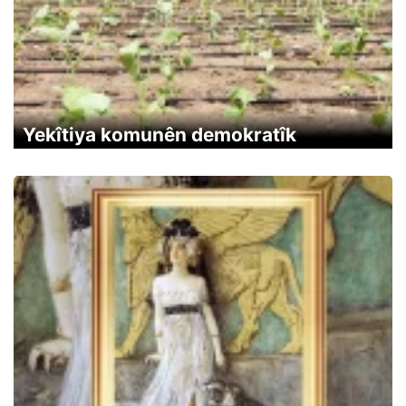
Yekîtiya komunên demokratîk