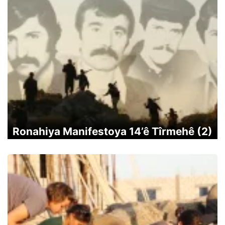
Ronahiya Manifestoya 14’ê Tîrmehê (2)