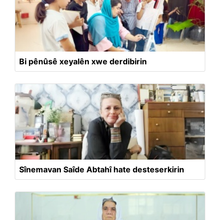
Bi pênûsê xeyalên xwe derdibirin
Sînemavan Saîde Abtahî hate desteserkirin