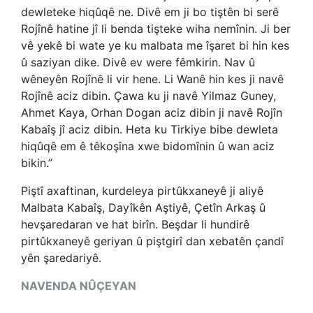
dewleteke hiqûqê ne. Divê em ji bo tiştên bi serê
Rojînê hatine jî li benda tişteke wiha nemînin. Ji ber
vê yekê bi wate ye ku malbata me îşaret bi hin kes
û saziyan dike. Divê ev were fêmkirin. Nav û
wêneyên Rojînê li vir hene. Li Wanê hin kes ji navê
Rojînê aciz dibin. Çawa ku ji navê Yilmaz Guney,
Ahmet Kaya, Orhan Dogan aciz dibin ji navê Rojîn
Kabaîş jî aciz dibin. Heta ku Tirkiye bibe dewleta
hiqûqê em ê têkoşîna xwe bidomînin û wan aciz
bikin.”
Piştî axaftinan, kurdeleya pirtûkxaneyê ji aliyê
Malbata Kabaîş, Dayîkên Aştiyê, Çetîn Arkaş û
hevşaredaran ve hat birîn. Beşdar li hundirê
pirtûkxaneyê geriyan û piştgirî dan xebatên çandî
yên şaredariyê.
NAVENDA NÛÇEYAN