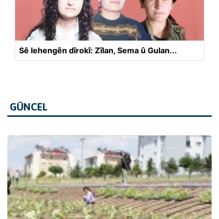
Sê lehengên dîrokî: Zîlan, Sema û Gulan...
GÜNCEL