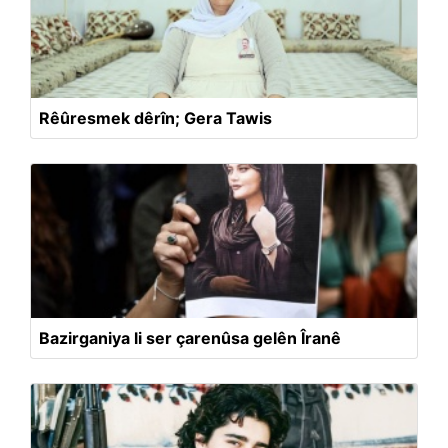
Rêûresmek dêrîn; Gera Tawis
Bazirganiya li ser çarenûsa gelên Îranê