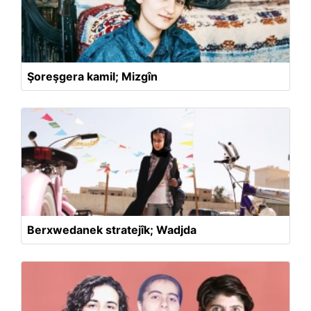
Şoreşgera kamil; Mizgîn
Berxwedanek stratejîk; Wadjda