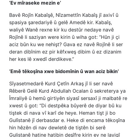
‘Ev mîraseke mezin e’
Bavê Rojîn Kabaîşê, Nîzamettîn Kabaîş jî axivî û
spasiya şaredariyê û gelê Amedê kir. Kabaîş,
waliyê Wanê rexne kir ku destûr nedaye navê
Rojînê li saziyan were kirin û wiha got: “Hûn ji çi
aciz bûn ku we nehişt? Gava ez navê Rojînê li ser
deran dibînim ez pir kêfxweş dibim û ez dizanim
her kes lê xwedî derdikeve.”
‘Emê têkoşîna xwe bidomînin û wan aciz bikin’
Sîyasetmedarê Kurd Çetîn Arkaş jî li ser navê
Rêberê Gelê Kurd Abdullah Ocalan û sekreterya ya
Îmraliyê û hemû girtiyên siyasî sersaxî ji malbatê re
xwest û got: “Di destpêka bûyerê de diyar bû ku
tiştek di nava vî karî de heye. Heman tişt ji bo
Gulîstanê jî derbasdar e. Heke di encama têkoşîna
hin hêzên di nav dewletê de tiştên bi serê
Gulistanê hatine hatibin deşîfre kirin ev ne layiqî