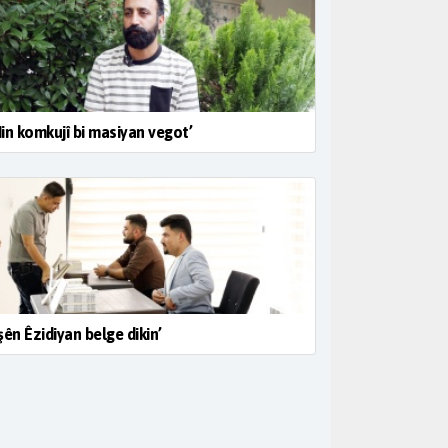
in komkujî bi masiyan vegot’
şên Êzidiyan belge dikin’