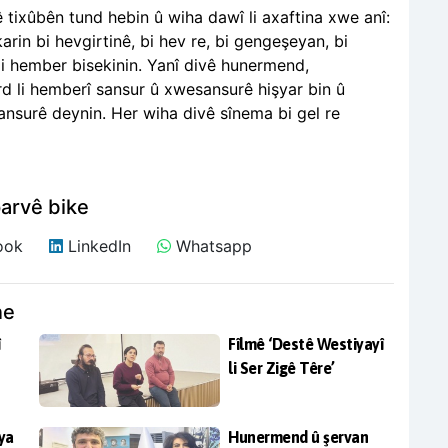
 tixûbên tund hebin û wiha dawî li axaftina xwe anî:
rin bi hevgirtinê, bi hev re, bi gengeşeyan, bi
li hember bisekinin. Yanî divê hunermend,
rd
li hemberî sansur û xwesansurê hişyar bin û
ansurê deynin. Her wiha divê sînema bi gel re
arvê bike
ook
LinkedIn
Whatsapp
ne
î
Fîlmê ‘Destê Westiyayî
li Ser Zigê Têre’
ya
Hunermend û şervan