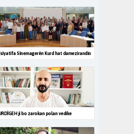
îsîyatîfa Sînemagerên Kurd hat damezirandin
RDÎGEH ji bo zarokan polan vedike