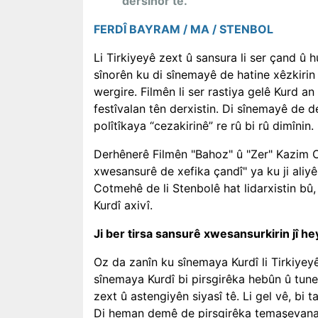
dersînor tê."
FERDÎ BAYRAM /
MA / STENBOL
Li Tirkiyeyê zext û sansura li ser çand û 
sînorên ku di sînemayê de hatine xêzkirin
wergire. Filmên li ser rastiya gelê Kurd
an 
festîvalan tên derxistin. Di sînemayê de 
polîtîkaya “cezakirinê” re rû bi rû dimînin.
Derhênerê Fi
lmên "Bahoz" û "Zer" Kazim O
xwesansurê de xefika çandî" ya ku ji aliyê
Cotmehê de li Stenbolê hat lidarxistin bû,
Kurdî axivî.
Ji ber tirsa sansurê xwesansurkirin jî he
Oz da zanîn ku sînemaya Kurdî li Tirkiyeyê
sînemaya Kurdî bi pirsgirêka hebûn û tune
zext û astengiyên siyasî tê. Li gel vê, bi 
Di heman demê de pirsgirêka temaşevan