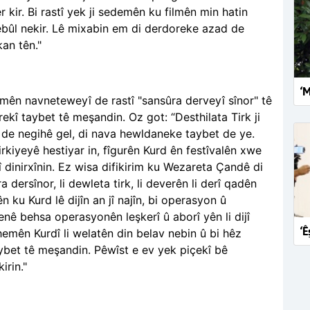
r kir. Bi rastî yek ji sedemên ku f
ilmên min hatin
ebûl nekir. Lê mixabin em di derdoreke azad de
kan tên."
‘M
ormên navneteweyî de rastî "sansûra derveyî sînor" tê
erekî taybet tê meşandin. Oz got: “Desthilata
Tirk ji
 de negihê gel, di nava hewldaneke taybet de ye.
rkiyeyê hestiyar in, fîgurên Kurd ên festîvalên xwe
î dinirxînin. Ez wisa difikirim ku Wezareta Çandê di
dersînor, li dewleta tirk, li deverên li derî qadên
rên ku Kurd
lê dijîn an jî najîn, bi operasyon û
nê behsa operasyonên leşkerî û aborî yên li dijî
‘Ê
rhemên Kurd
î li welatên din belav nebin û bi hêz
ybet tê meşandin. Pêwîst e ev yek piçekî bê
kirin."