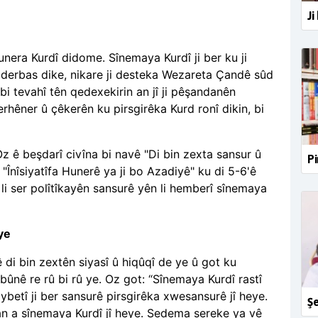
Ji
hunera Kurdî didome. Sînemaya Kurdî ji ber ku ji
 derbas dike, nikare ji desteka Wezareta Çandê sûd
bi tevahî tên qedexekirin an jî ji pêşandanên
derhêner û çêkerên ku pirsgirêka
Kurd ronî dikin, bi
z ê beşdarî civîna bi navê "Di bin zexta sansur û
Pi
 "Înîsiyatîfa Hunerê ya ji bo Azadiyê" ku di 5-6'ê
 li ser polîtîkayên sansurê yên li hemberî sînemaya
ye
 di bin zextên siyasî û hiqûqî de ye û got ku
bûnê re rû bi rû ye. Oz got: “Sînemaya Kurd
î rastî
taybetî ji ber sansurê pirsgirêka xwesansurê jî heye.
Şe
an a sînemaya
Kurdî jî heye. Sedema sereke ya vê