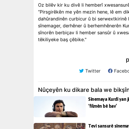
Oz bilêv kir ku divê li hemberî xwesansurê
“Pirsgirêkên me yên mezin hene, lê em dika
dahûrandinên curbicur û bi serwextkirinê 
sînemager, derhêner û berhemhê
nerên Ku
sînorên berbiçav li hember sansûr û xwes
têkiliyeke baş çêbike."
p
Twitter
Faceb
Nûçeyên ku dikare bala we bikşî
Sînemaya Kurdî yan j
‘filmên bê bav’
Tevî sansurê sînema