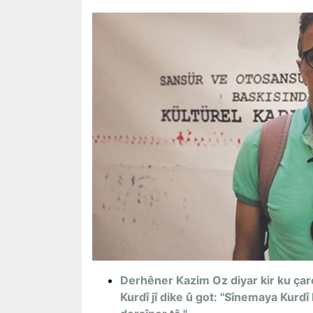
Derhêner Kazim Oz diyar kir ku çar
Kurdî jî dike û got: "Sînemaya Kurd