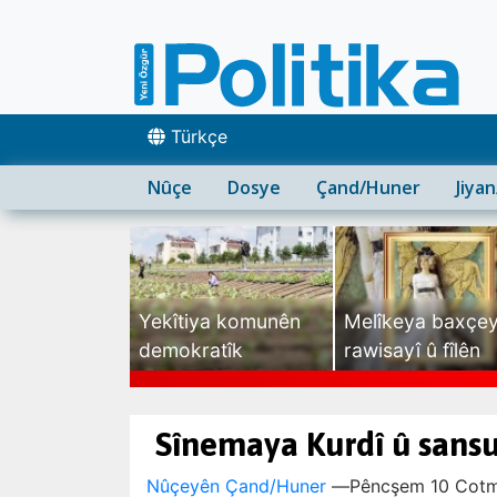
Türkçe
Nûçe
Dosye
Çand/Huner
Jiya
Yekîtiya komunên
Melîkeya baxçe
demokratîk
rawisayî û fîlên
sexte
Sînemaya Kurdî û sansu
Nûçeyên Çand/Huner
—
Pêncşem 10 Cotm