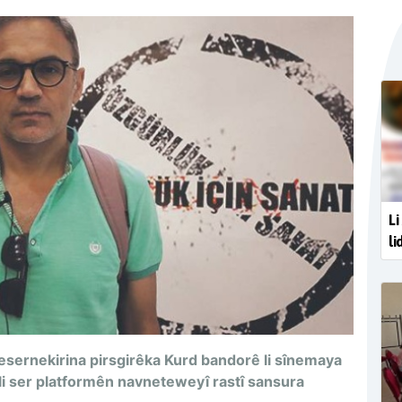
Li
li
esernekirina pirsgirêka Kurd bandorê li sînemaya
î li ser platformên navneteweyî rastî sansura