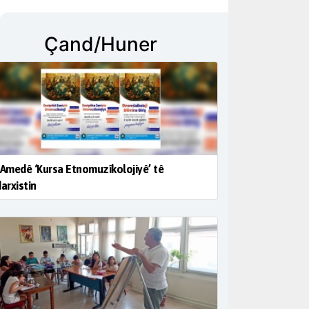
Çand/Huner
 Amedê ‘Kursa Etnomuzîkolojiyê’ tê
darxistin