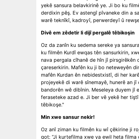
yekê sansura belavkirinê ye. Ji bo ku fil
derdixin pêş. Ev astengî pîvaneke din a sa
warê teknîkî, kadroyî, perwerdeyî û rewşe
Divê em zêdetir li dijî pergalê têbikoşin
Oz da zanîn ku sedema sereke ya sansura
ku filmên Kurdî ewqas tên sansurkirin, xw
nava pergala cîhanê de hîn jî pirsgirêkên
çareserkirin. Mafên ku ji bo neteweyên di
mafên Kurdan ên nebidestxistî, di her kar
projeyekê di warê sînemayê, hunerê an jî 
bandorên wê dibînin. Meseleya duyem jî
feraseteke azad e. Ji ber vê yekê her tiştî
têbikoşe."
Min xwe sansur nekir!
Oz anî ziman ku filmên ku wî çêkirine ji r
got: “Ji kurtefilma xwe ya ewil heta filma