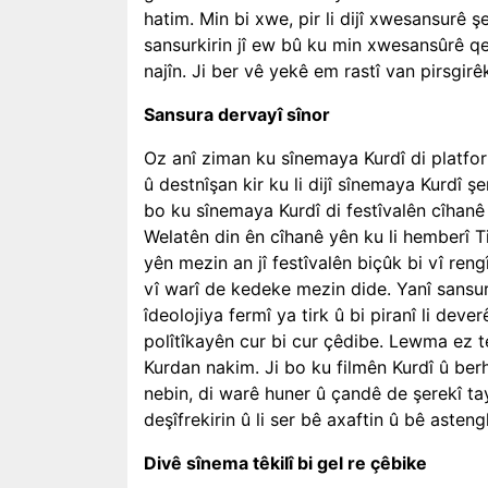
hatim. Min bi xwe, pir li dijî xwesansurê şe
sansurkirin jî ew bû ku min xwesansûrê q
najîn. Ji ber vê yekê em rastî van pirsgirê
Sansura dervayî sînor
Oz anî ziman ku sînemaya Kurd
î di platf
û destnîşan kir ku li dijî sînemaya
Kurd
î ş
bo ku sînemaya Kurdî di festîvalên cîhanê
Welatên din ên cîhanê yên ku li hemberî Ti
yên mezin an jî festîvalên biçûk bi vî reng
vî warî de kedeke mezin dide. Yanî sansura 
îdeolojiya fermî ya tirk û bi piranî li deve
polîtîkayên cur bi cur çêdibe. Lewma ez te
Kurdan nakim. Ji bo ku filmên Kurdî û be
nebin, di warê huner û çandê de şerekî ta
deşîfrekirin û li ser bê axaftin û bê asteng
Divê sînema têkilî bi gel re çêbike