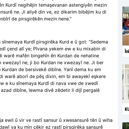
mên Kurd
î negihêjin temaşevanan astengiyên mezin
nsurê ne. Ji aliyê din ve, ez dikarim bibêjim ku di
nbîrî de pirsgirêkên mezin hene."
 sînemaya Kurdî pirsgirêka Kurd e û got: “Sedema
edî çend alî ye; Pîvana yekem ew e ku mixabin di
În
 di warê mafên bingehîn ên Kurdan de nehatine
n xwezayî ne, ji bo Kurdan ne xwezayî ne. Ji ber
ê Kurd
an de bersivekê dibîne. Yanî dema ku em
di warê aborî de pêş dixin, em bi awayekî eşkere
 ew e ku sînemaya
Kurd
î di nava xwe de xwedî
 azad dibîne, lewma divê zêdetir li dijî pergalê
KU
oja ewil û vir ve rastî sansur û xwesansurê tên û wiha
 dawî ya ku min çêkir
ez rastî pirsgirêka sansurê