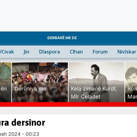
DERBARÊ ME DE
n/Civak
Jin
Dîaspora
Cîhan
Forum
Nivîskar
yên
Derûniya me
Kela zimanê Kurdî;
Ron
Mîr Celadet
Man
Tîr
ra dersînor
eh 2024 - 00:23