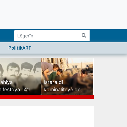
PolitikART
ahiya
Israra di
ifestoya 14’ê
komînalîteyê de,
mehê (2)
israra mirovatiyê ye