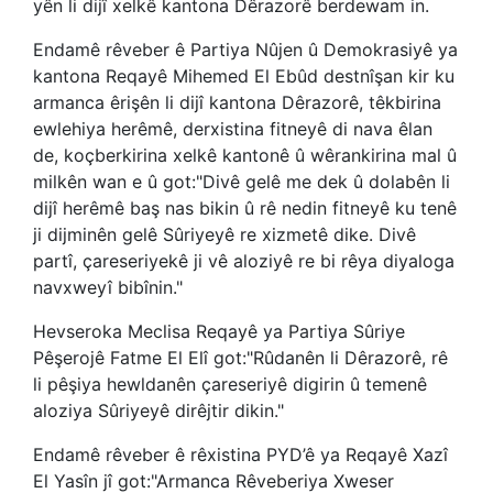
yên li dijî xelkê kantona Dêrazorê berdewam in.
Endamê rêveber ê Partiya Nûjen û Demokrasiyê ya
kantona Reqayê Mihemed El Ebûd destnîşan kir ku
armanca êrişên li dijî kantona Dêrazorê, têkbirina
ewlehiya herêmê, derxistina fitneyê di nava êlan
de, koçberkirina xelkê kantonê û wêrankirina mal û
milkên wan e û got:"Divê gelê me dek û dolabên li
dijî herêmê baş nas bikin û rê nedin fitneyê ku tenê
ji dijminên gelê Sûriyeyê re xizmetê dike. Divê
partî, çareseriyekê ji vê aloziyê re bi rêya diyaloga
navxweyî bibînin."
Hevseroka Meclisa Reqayê ya Partiya Sûriye
Pêşerojê Fatme El Elî got:"Rûdanên li Dêrazorê, rê
li pêşiya hewldanên çareseriyê digirin û temenê
aloziya Sûriyeyê dirêjtir dikin."
Endamê rêveber ê rêxistina PYD’ê ya Reqayê Xazî
El Yasîn jî got:"Armanca Rêveberiya Xweser