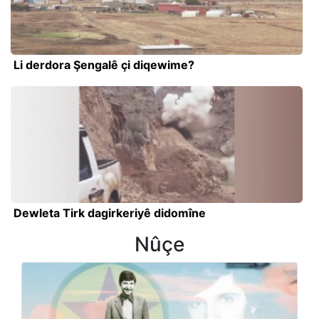
Li derdora Şengalê çi diqewime?
Dewleta Tirk dagirkeriyê didomîne
Nûçe