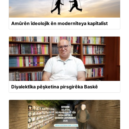
Amûrên îdeolojîk ên modernîteya kapîtalîst
Diyalektîka pêşketina pirsgirêka Baskê