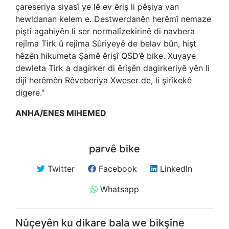
çareseriya siyasî ye lê ev êriş li pêşiya van
hewldanan kelem e. Destwerdanên herêmî nemaze
piştî agahiyên li ser normalîzekirinê di navbera
rejîma Tirk û rejîma Sûriyeyê de belav bûn, hişt
hêzên hikumeta Şamê êrişî QSD’ê bike. Xuyaye
dewleta Tirk a dagirker di êrişên dagirkeriyê yên li
dijî herêmên Rêveberiya Xweser de, li şirîkekê
digere."
ANHA/ENES MIHEMED
parvê bike
Twitter
Facebook
LinkedIn
Whatsapp
Nûçeyên ku dikare bala we bikşîne