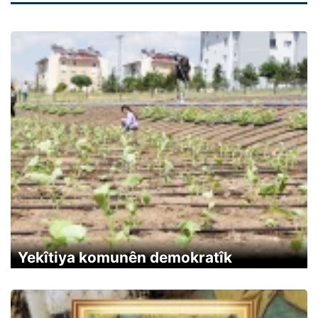
Yekîtiya komunên demokratîk