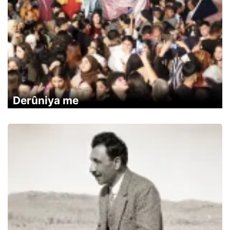
Derûniya me