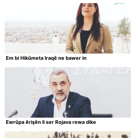
Em bi Hikûmeta Iraqê ne bawer in
Ewrûpa êrişên li ser Rojava rewa dike