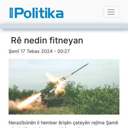
Rê nedin fitneyan
Şemî 17 Tebax 2024 - 00:27
Nerazîbûnên li hember êrişên çeteyên rejîma Şamê