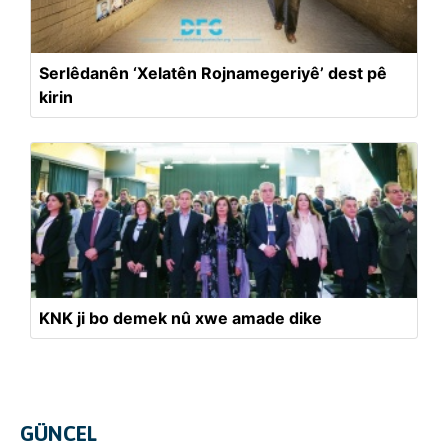
Serlêdanên ‘Xelatên Rojnamegeriyê’ dest pê
kirin
KNK ji bo demek nû xwe amade dike
GÜNCEL