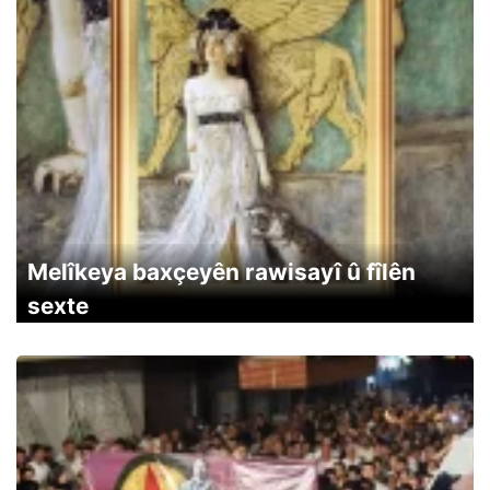
Melîkeya baxçeyên rawisayî û fîlên
sexte