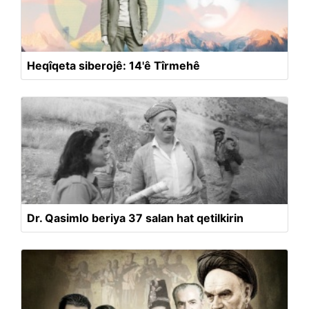
Heqîqeta siberojê: 14'ê Tîrmehê
Dr. Qasimlo beriya 37 salan hat qetilkirin