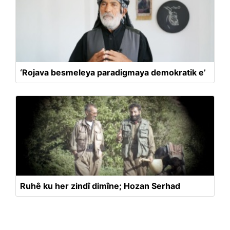
‘Rojava besmeleya paradigmaya demokratik e’
Ruhê ku her zindî dimîne; Hozan Serhad