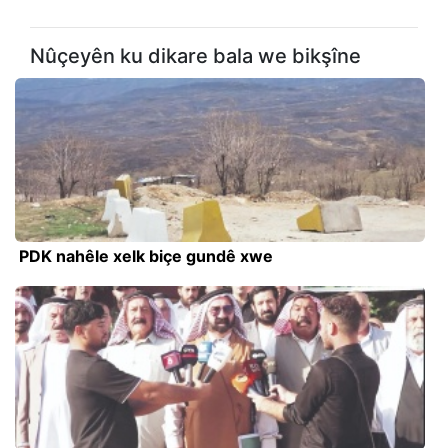
Nûçeyên ku dikare bala we bikşîne
PDK nahêle xelk biçe gundê xwe