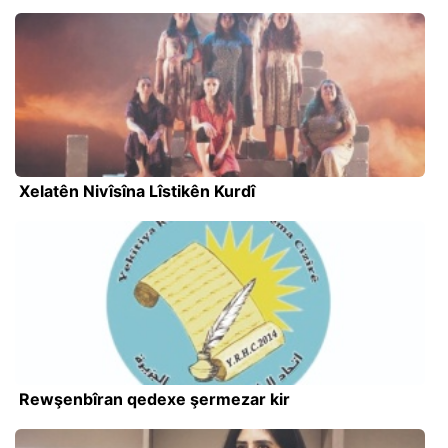
Xelatên Nivîsîna Lîstikên Kurdî
Rewşenbîran qedexe şermezar kir