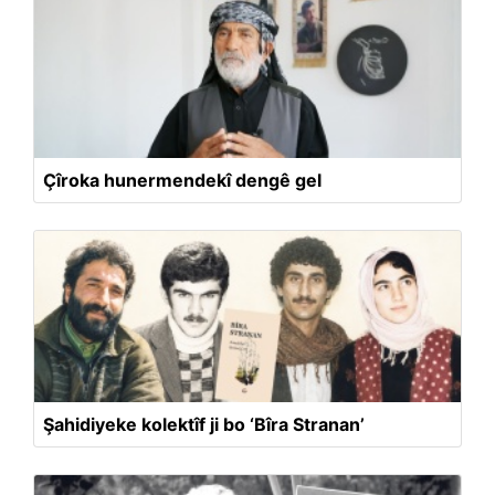
Çîroka hunermendekî dengê gel
Şahidiyeke kolektîf ji bo ‘Bîra Stranan’