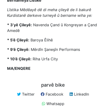
Bernameya Lîstikê
Lîstika Mêdêayê dê di meha çileyê de li bakurê
Kurdistanê derkeve turneyê û bername wiha ye:
* 3’yê Çileyê:
Navenda Çand û Kongreyan a Çand
Amedê
* 5’ê Çileyê:
Baroya Êlihê
* 9’ê Çileyê:
Mêrdîn Şaneşîn Performans
* 10’ê Çileyê:
Riha Urfa City
MA/ENQERE
parvê bike
Twitter
Facebook
LinkedIn
Whatsapp