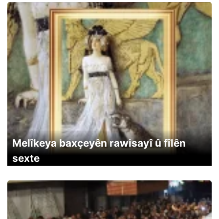
Melîkeya baxçeyên rawisayî û fîlên
sexte