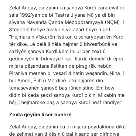
Zelal Angay, da zanîn ku şanoya Kurdî cara ewil di
sala 1992’yan de bi Teatra Jiyana Nû ya di bin
sîwana Navenda Çanda Mezopotamyayê (NÇM) li
Stenbolê hatiye avakirin ve azad bûye û got:
“Hejmara nivîskarên lîstikan û senaryoyan ên Kurd
têr dike. Lê belê ji hêla hejmar û biwesfbûnê ve
saziyên şanoya Kurdî kêm in. Ji ber zext û
qedexeyên li Tirkiyeyê li ser Kurdî, demekî dirêj di
mijara pêşandana lîstikan de pirsgirêk hebûn.
Piraniya metnan bi veşarî dihatin weşandin. Niha ji
bilî Amed, Êlih û Mêrdînê li tu bajarên din
temaşevanên şanoyê baş rûneniştine. Em hewl
didin bi keda şexsî şanoya Kurdî bikin. Mixabin me
hêj jî hejmareke baş a şanoya Kurdî neafirandiye.”
Zexta qeyûm li ser hunerê
Zelal Angay, da zanîn ku di mijara peydakirina dikê
de zehmetiyan dikêşin û bal kişand ser girîngiya