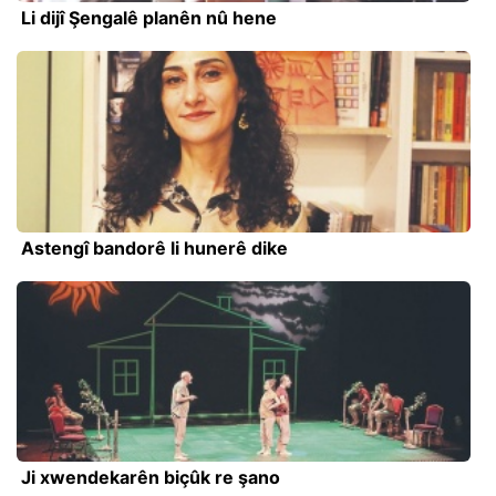
Li dijî Şengalê planên nû hene
Astengî bandorê li hunerê dike
Ji xwendekarên biçûk re şano