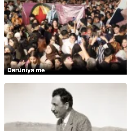
Derûniya me