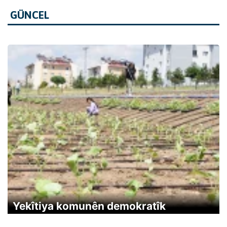
GÜNCEL
Yekîtiya komunên demokratîk