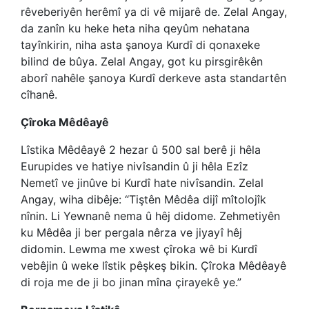
rêveberiyên herêmî ya di vê mijarê de. Zelal Angay,
da zanîn ku heke heta niha qeyûm nehatana
tayînkirin, niha asta şanoya Kurdî di qonaxeke
bilind de bûya. Zelal Angay, got ku pirsgirêkên
aborî nahêle şanoya Kurdî derkeve asta standartên
cîhanê.
Çîroka Mêdêayê
Lîstika Mêdêayê 2 hezar û 500 sal berê ji hêla
Eurupides ve hatiye nivîsandin û ji hêla Ezîz
Nemetî ve jinûve bi Kurdî hate nivîsandin. Zelal
Angay, wiha dibêje: “Tiştên Mêdêa dijî mîtolojîk
nînin. Li Yewnanê nema û hêj didome. Zehmetiyên
ku Mêdêa ji ber pergala nêrza ve jiyayî hêj
didomin. Lewma me xwest çîroka wê bi Kurdî
vebêjin û weke lîstik pêşkeş bikin. Çîroka Mêdêayê
di roja me de ji bo jinan mîna çirayekê ye.”