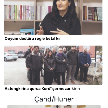
Qeyûm destûra reglê betal kir
Astengkirina qursa Kurdî şermezar kirin
Çand/Huner