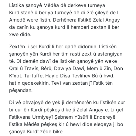
Lîstika şanoyê Mêdêa dê derkeve turneya
Kurdistanê û beriya turneyê dê di 3'ê çileyê de li
Amedê were lîstin. Derhênera lîstikê Zelal Angay
da zanîn ku şanoya kurd li hemberî zextan li ber
xwe dide.
Zextên li ser Kurdî li her qadê didomin. Lîstikên
şanoyên yên Kurdî her tim rastî zext û astengiyan
tê. Di demên dawî de lîstikên şanoyê yên weke
Qral û Travîs, Bêrû, Dawiya Dawî, Mem û Zîn, Don
Kîxot, Tartuffe, Haylo Dîsa Tevlihev Bû û hwd.
hatin qedexekirin. Tevî van zextan jî lîstik tên
pêşandan.
Di vê pêvajoyê de yek ji derhênerên ku lîstikên cur
bi cur ên Kurdî pêşkeş dike jî Zelal Angay e. Li gel
lîstikvana Urmiyeyî Şebnem Yûsûfî li Enqereyê
lîstika Mêdêa pêşkeş kir û hewl dide eleqeya ji bo
şanoya Kurdî zêde bike.