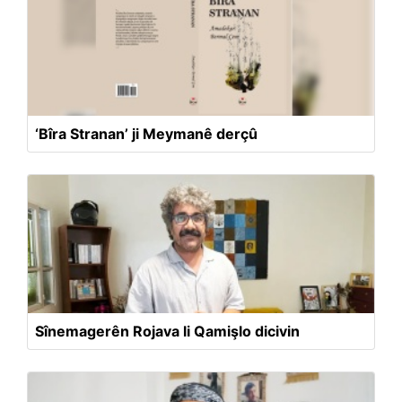
‘Bîra Stranan’ ji Meymanê derçû
Sînemagerên Rojava li Qamişlo dicivin