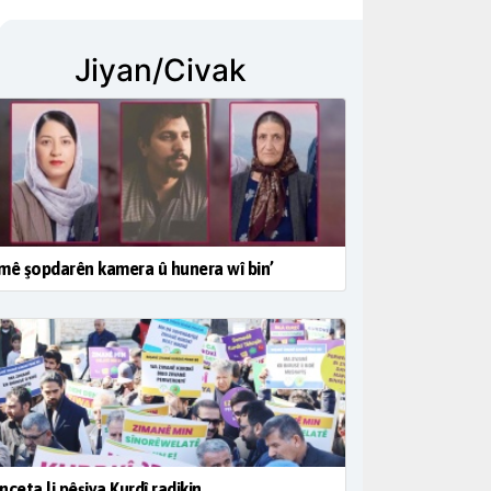
Jiyan/Civak
mê şopdarên kamera û hunera wî bin’
nceta li pêşiya Kurdî radikin