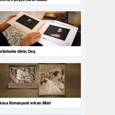
rbirîneke dêrîn; Deq
rasa Kirmanşanê wêran dikin!