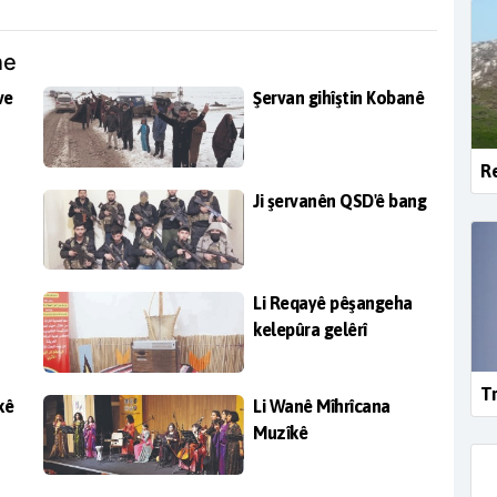
ne
ve
Şervan gihîştin Kobanê
Re
Ji şervanên QSD'ê bang
Li Reqayê pêşangeha
kelepûra gelêrî
Tr
kê
Li Wanê Mîhrîcana
Muzîkê