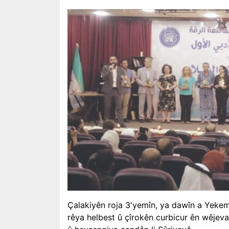
Çalakiyên roja 3'yemîn, ya dawîn a Yekemî
rêya helbest û çîrokên curbicur ên wêjevan