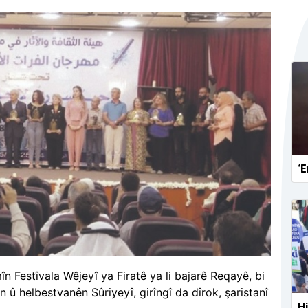
‘E
n Festîvala Wêjeyî ya Firatê ya li bajarê Reqayê, bi
 û helbestvanên Sûriyeyî, girîngî da dîrok, şaristanî
Hi