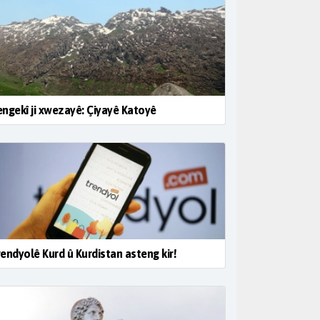
ngekî ji xwezayê: Çiyayê Katoyê
endyolê Kurd û Kurdistan asteng kir!