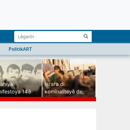
PolitikART
ahiya
Israra di
ifestoya 14’ê
komînalîteyê de,
mehê (2)
israra mirovatiyê ye