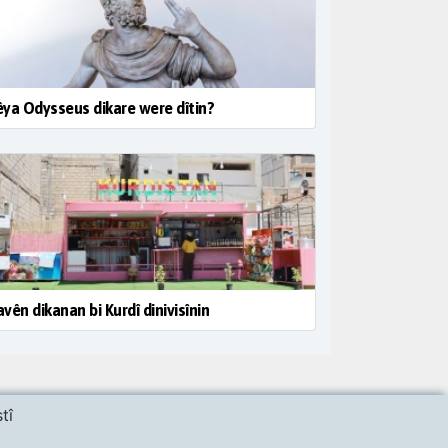
ya Odysseus dikare were dîtin?
vên dikanan bi Kurdî dinivisînin
tî