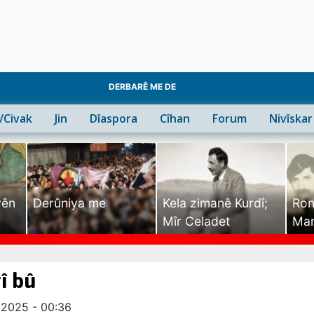
DERBARÊ ME DE
n/Civak
Jin
Dîaspora
Cîhan
Forum
Nivîskar
yên
Derûniya me
Kela zimanê Kurdî;
Ron
Mîr Celadet
Man
Tîr
î bû
 2025 - 00:36