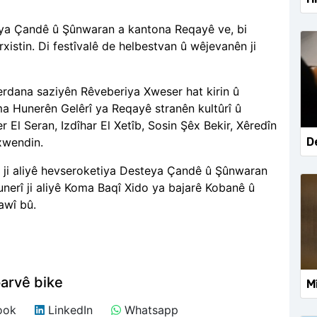
steya Çandê û Şûnwaran a kantona Reqayê ve, bi
rxistin. Di festîvalê de helbestvan û wêjevanên ji
serdana saziyên Rêveberiya Xweser hat kirin û
ma Hunerên Gelêrî ya Reqayê stranên kultûrî û
r El Seran, Izdîhar El Xetîb, Sosin Şêx Bekir, Xêredîn
De
xwendin
.
ê, ji aliyê hevseroketiya Desteya Çandê û Şûnwaran
hunerî ji aliyê Koma Baqî Xido ya bajarê Kobanê û
awî bû
.
arvê bike
Mî
ook
LinkedIn
Whatsapp