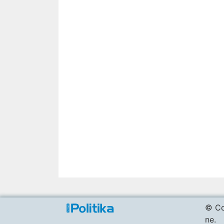
© Co
ne.