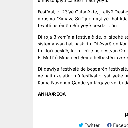
û hevsengiya çandên li Sûriyeyê.
Festîval, di 23’yê Gulanê de, ji aliyê De
diruşma "Ximava Sûrî ji bo aştiyê" hat lida
tevahî herêmên Sûriyeyê beşdar bûn.
Di roja 3'yemîn a festîvalê de, bi sibehê 
sîstema wan hat naskirin. Di êvarê de Ko
folklorî pêşkêş kirin. Dûre helbestvan Ome
El Mirhî û Mihemed Şeme helbestên xwe 
Di dawiya festîvalê de beşdarên festîval
ve hatin xelatkirin û festîval bi şahiyeke 
Koma Navenda Çandê ya Reqayê ve, bi d
ANHA/REQA
p
Twitter
Faceb