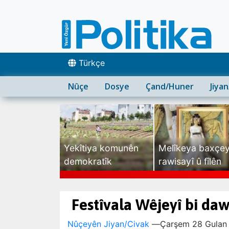
Türkçe
Nûçe
Dosye
Çand/Huner
Jiya
Yekîtiya komunên
Melîkeya baxçe
demokratîk
rawisayî û fîlên
sexte
Festîvala Wêjeyî bi daw
Nûçeyên Jiyan/Civak
—
Çarşem 28 Gulan