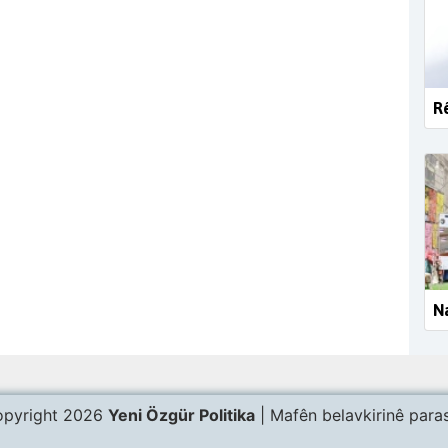
Rê
Na
pyright 2026
Yeni Özgür Politika
| Mafên belavkirinê paras